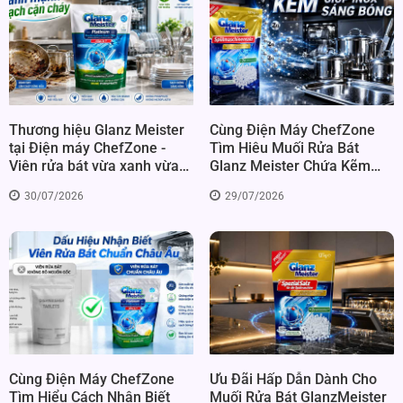
Thương hiệu Glanz Meister
Cùng Điện Máy ChefZone
tại Điện máy ChefZone -
Tìm Hiêu Muối Rửa Bát
Viên rửa bát vừa xanh vừa
Glanz Meister Chứa Kẽm
mạnh hiếm có tại Việt Nam
Giúp Inox Sáng Bóng Như
30/07/2026
29/07/2026
Thế Nào?
Cùng Điện Máy ChefZone
Ưu Đãi Hấp Dẫn Dành Cho
Tìm Hiểu Cách Nhận Biết
Muối Rửa Bát GlanzMeister