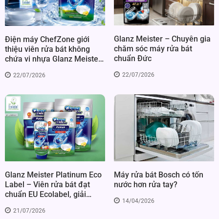
Glanz Meister – Chuyên gia
Điện máy ChefZone giới
chăm sóc máy rửa bát
thiệu viên rửa bát không
chuẩn Đức
chứa vi nhựa Glanz Meister
chuẩn Đức
22/07/2026
22/07/2026
Glanz Meister Platinum Eco
Máy rửa bát Bosch có tốn
Label – Viên rửa bát đạt
nước hơn rửa tay?
chuẩn EU Ecolabel, giải
14/04/2026
pháp làm sạch bền vững
21/07/2026
cho máy rửa bát