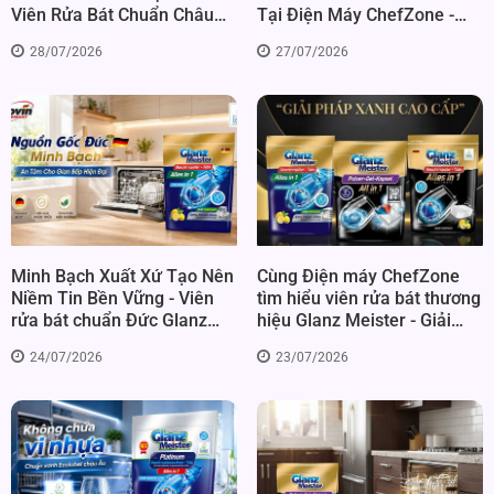
Viên Rửa Bát Chuẩn Châu
Tại Điện Máy ChefZone -
Âu Glanz Meister
Chuẩn Chăm Sóc Máy Rửa
28/07/2026
27/07/2026
Chén Cao Cấp
Minh Bạch Xuất Xứ Tạo Nên
Cùng Điện máy ChefZone
Niềm Tin Bền Vững - Viên
tìm hiểu viên rửa bát thương
rửa bát chuẩn Đức Glanz
hiệu Glanz Meister - Giải
Meister tại Điện máy
pháp xanh cho chén bát
24/07/2026
23/07/2026
ChefZone
sạch bóng