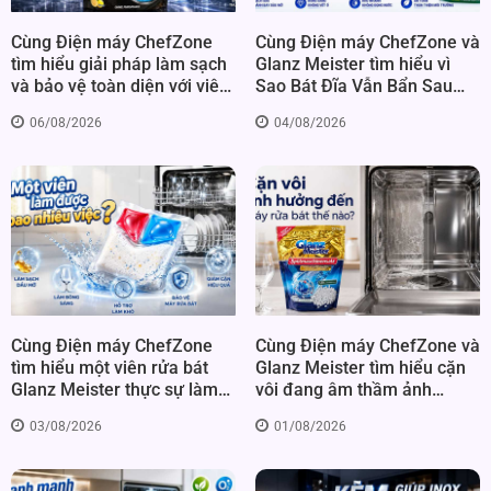
Cùng Điện máy ChefZone
Cùng Điện máy ChefZone và
tìm hiểu giải pháp làm sạch
Glanz Meister tìm hiểu vì
và bảo vệ toàn diện với viên
Sao Bát Đĩa Vẫn Bẩn Sau
rửa chén Glanz Meister All
Khi Rửa Máy? Bí Quyết Nằm
06/08/2026
04/08/2026
in 1 Ultimate
Ở Viên Rửa
Cùng Điện máy ChefZone
Cùng Điện máy ChefZone và
tìm hiểu một viên rửa bát
Glanz Meister tìm hiểu cặn
Glanz Meister thực sự làm
vôi đang âm thầm ảnh
được bao nhiêu việc?
hưởng đến máy rửa bát thế
03/08/2026
01/08/2026
nào?