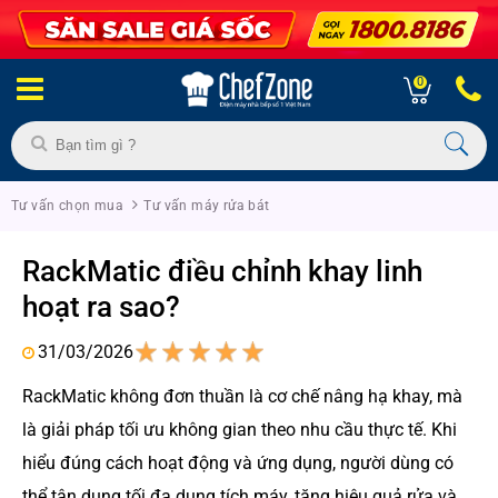
0
Tư vấn chọn mua
Tư vấn máy rửa bát
RackMatic điều chỉnh khay linh
hoạt ra sao?
31/03/2026
1
2
3
4
5
RackMatic không đơn thuần là cơ chế nâng hạ khay, mà
là giải pháp tối ưu không gian theo nhu cầu thực tế. Khi
hiểu đúng cách hoạt động và ứng dụng, người dùng có
thể tận dụng tối đa dung tích máy, tăng hiệu quả rửa và