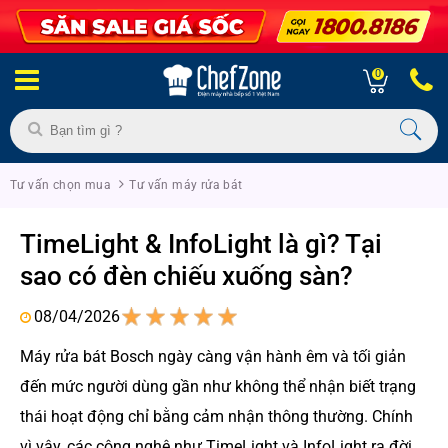
0
Tư vấn chọn mua
Tư vấn máy rửa bát
TimeLight & InfoLight là gì? Tại
sao có đèn chiếu xuống sàn?
08/04/2026
1
2
3
4
5
Máy rửa bát Bosch ngày càng vận hành êm và tối giản
đến mức người dùng gần như không thể nhận biết trạng
thái hoạt động chỉ bằng cảm nhận thông thường. Chính
vì vậy, các công nghệ như TimeLight và InfoLight ra đời