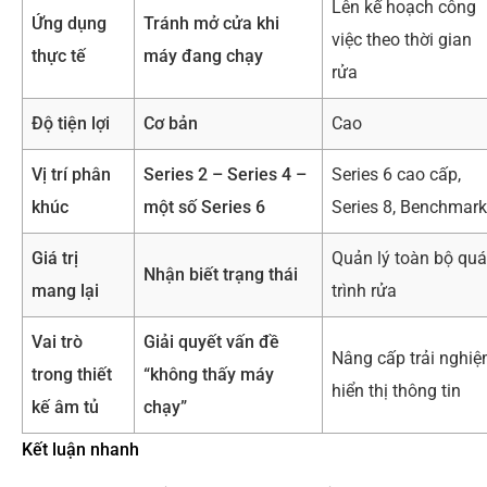
Lên kế hoạch công
Ứng dụng
Tránh mở cửa khi
việc theo thời gian
thực tế
máy đang chạy
rửa
Độ tiện lợi
Cơ bản
Cao
Vị trí phân
Series 2 – Series 4 –
Series 6 cao cấp,
khúc
một số Series 6
Series 8, Benchmark
Giá trị
Quản lý toàn bộ quá
Nhận biết trạng thái
mang lại
trình rửa
Vai trò
Giải quyết vấn đề
Nâng cấp trải nghi
trong thiết
“không thấy máy
hiển thị thông tin
kế âm tủ
chạy”
Kết luận nhanh