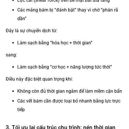
Lực cắt (shear force) trên bề mặt bát đĩa tăng
Các mảng bám bị “đánh bật” thay vì chờ “phân rã
dần”
Đây là sự chuyển dịch từ:
Làm sạch bằng “hóa học + thời gian”
sang:
Làm sạch bằng “cơ học + năng lượng tức thời”
Điều này đặc biệt quan trọng khi:
Không còn đủ thời gian ngâm để làm mềm cặn bẩn
Các vết bám cần được loại bỏ nhanh bằng lực trực
tiếp
3. Tối ưu lại cấu trúc chu trình: nén thời gian