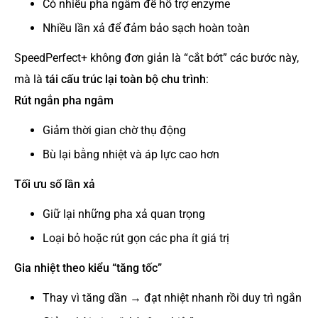
Có nhiều pha ngâm để hỗ trợ enzyme
Nhiều lần xả để đảm bảo sạch hoàn toàn
SpeedPerfect+ không đơn giản là “cắt bớt” các bước này,
mà là
tái cấu trúc lại toàn bộ chu trình
:
Rút ngắn pha ngâm
Giảm thời gian chờ thụ động
Bù lại bằng nhiệt và áp lực cao hơn
Tối ưu số lần xả
Giữ lại những pha xả quan trọng
Loại bỏ hoặc rút gọn các pha ít giá trị
Gia nhiệt theo kiểu “tăng tốc”
Thay vì tăng dần → đạt nhiệt nhanh rồi duy trì ngắn