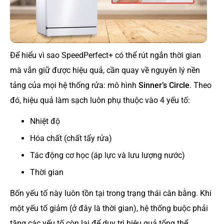
Để hiểu vì sao SpeedPerfect+ có thể rút ngắn thời gian
mà vẫn giữ được hiệu quả, cần quay về nguyên lý nền
tảng của mọi hệ thống rửa: mô hình
Sinner’s Circle
. Theo
đó, hiệu quả làm sạch luôn phụ thuộc vào 4 yếu tố:
Nhiệt độ
Hóa chất (chất tẩy rửa)
Tác động cơ học (áp lực và lưu lượng nước)
Thời gian
Bốn yếu tố này luôn tồn tại trong trạng thái cân bằng. Khi
một yếu tố giảm (ở đây là thời gian), hệ thống buộc phải
tăng các yếu tố còn lại để duy trì hiệu quả tổng thể.