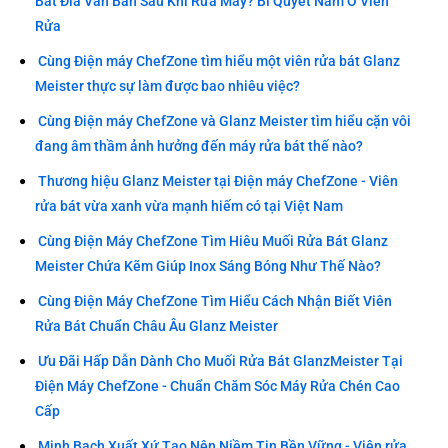
Bát Đĩa Vẫn Bẩn Sau Khi Rửa Máy? Bí Quyết Nằm Ở Viên
Rửa
Cùng Điện máy ChefZone tìm hiểu một viên rửa bát Glanz
Meister thực sự làm được bao nhiêu việc?
Cùng Điện máy ChefZone và Glanz Meister tìm hiểu cặn vôi
đang âm thầm ảnh hưởng đến máy rửa bát thế nào?
Thương hiệu Glanz Meister tại Điện máy ChefZone - Viên
rửa bát vừa xanh vừa mạnh hiếm có tại Việt Nam
Cùng Điện Máy ChefZone Tìm Hiêu Muối Rửa Bát Glanz
Meister Chứa Kẽm Giúp Inox Sáng Bóng Như Thế Nào?
Cùng Điện Máy ChefZone Tìm Hiểu Cách Nhận Biết Viên
Rửa Bát Chuẩn Châu Âu Glanz Meister
Ưu Đãi Hấp Dẫn Dành Cho Muối Rửa Bát GlanzMeister Tại
Điện Máy ChefZone - Chuẩn Chăm Sóc Máy Rửa Chén Cao
Cấp
Minh Bạch Xuất Xứ Tạo Nên Niềm Tin Bền Vững - Viên rửa