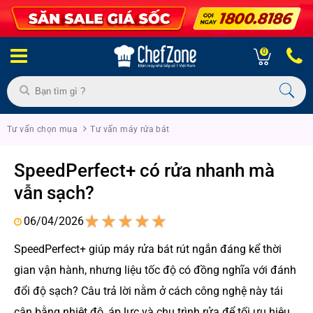
0
Tư vấn chọn mua
Tư vấn máy rửa bát
SpeedPerfect+ có rửa nhanh mà
vẫn sạch?
06/04/2026
1
2
3
4
5
SpeedPerfect+ giúp máy rửa bát rút ngắn đáng kể thời
gian vận hành, nhưng liệu tốc độ có đồng nghĩa với đánh
đổi độ sạch? Câu trả lời nằm ở cách công nghệ này tái
cân bằng nhiệt độ, áp lực và chu trình rửa để tối ưu hiệu