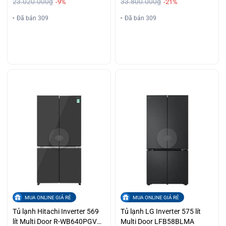
23.020.000₫
33.800.000₫
-9%
-21%
Đã bán 309
Đã bán 309
MUA ONLINE GIÁ RẺ
MUA ONLINE GIÁ RẺ
Tủ lạnh Hitachi Inverter 569
Tủ lạnh LG Inverter 575 lít
lít Multi Door R-WB640PGV1
Multi Door LFB58BLMA