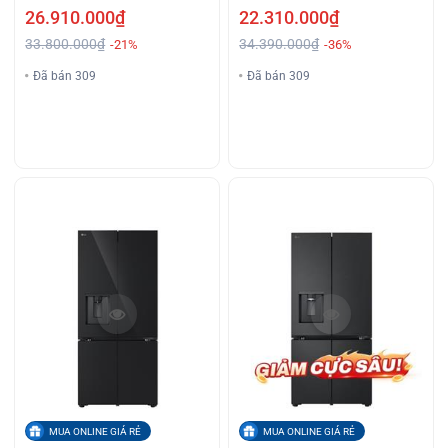
GMG
26.910.000₫
22.310.000₫
33.800.000₫
34.390.000₫
-21%
-36%
Đã bán 309
Đã bán 309
MUA ONLINE GIÁ RẺ
MUA ONLINE GIÁ RẺ