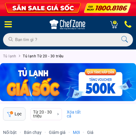
0
Tủ lạnh
Tủ lạnh Từ 20 - 30 triệu
Từ 20 - 30
Xóa tất
Lọc
triệu
cả
Nổi bật
Bán chạy
Giảm giá
Mới
Giá