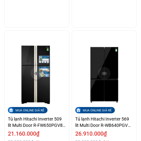
MUA ONLINE GIÁ RẺ
MUA ONLINE GIÁ RẺ
Tủ lạnh Hitachi Inverter 509
Tủ lạnh Hitachi Inverter 569
lít Multi Door R-FW650PGV8
lít Multi Door R-WB640PGV1
GBK
GCK
21.160.000₫
26.910.000₫