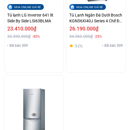
MUA ONLINE GIÁ RẺ
MUA ONLINE GIÁ RẺ
Tủ lạnh LG Inverter 641 lít
Tủ Lạnh Ngăn Đá Dưới Bosch
Side By Side LSI63BLMA
KGN56XI40J Series 4 Chế Độ
Làm Lạnh Nhanh Khuyến
23.410.000₫
26.190.000₫
Mãi Cực Chất
33.390.000₫
34.560.000₫
-30%
-25%
Đã bán 309
Đã bán 309
5 (1)