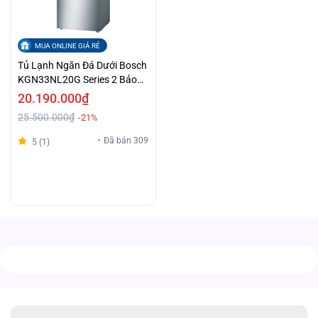
MUA ONLINE GIÁ RẺ
Tủ Lạnh Ngăn Đá Dưới Bosch
KGN33NL20G Series 2 Bảo
Quản Thực Phẩm Với
20.190.000₫
MultiAirflow Giá Sập Sàn
25.500.000₫
-21%
Đã bán 309
5 (1)