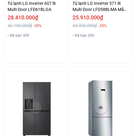
Tủ lạnh LG Inverter 607 lít
Tủ lạnh LG Inverter 571 lít
Multi Door LFD61BLGA
Multi Door LFD58BLMA Mẫu
mới
28.410.000₫
25.910.000₫
42.190.000₫
34.300.000₫
-33%
-25%
Đã bán 309
Đã bán 309