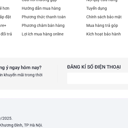
rẻ hơn
Hướng dẫn mua hàng
Tuyển dụng
ắp đặt
Phương thức thanh toán
Chính sách bảo mật
are+
Phương châm bán hàng
Mua hàng trả góp
đổi trả
Lợi ích mua hàng online
Kích hoạt bảo hành
ĐĂNG KÍ SỐ ĐIỆN THOẠI
ng ý ngay hôm nay?
in khuyến mãi trong thời
9/2025.
 Khương Đình, TP Hà Nội.