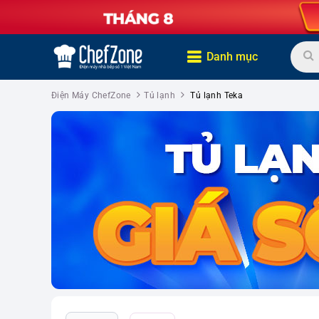
Danh mục
Điện Máy ChefZone
Tủ lạnh
Tủ lạnh Teka