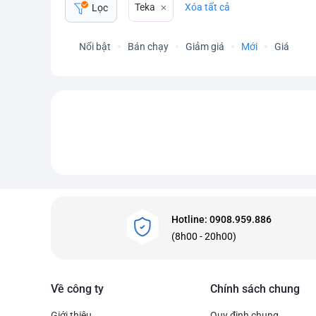
Teka
Xóa tất cả
Lọc
Nổi bật
Bán chạy
Giảm giá
Mới
Giá
Hotline: 0908.959.886
(8h00 - 20h00)
Về công ty
Chính sách chung
Giới thiệu
Quy định chung