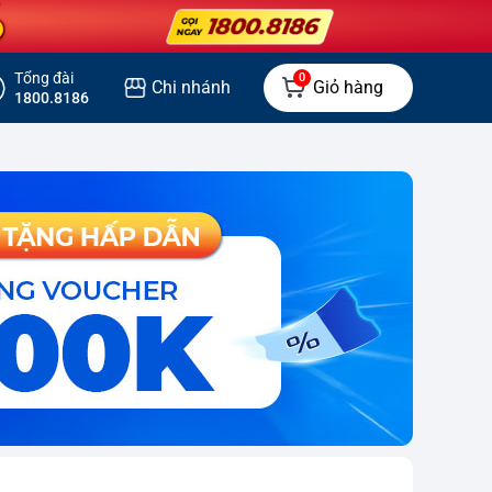
Tổng đài
0
Chi nhánh
Giỏ hàng
1800.8186