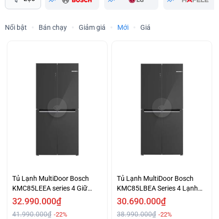
Nổi bật
Bán chạy
Giảm giá
Mới
Giá
Tủ Lạnh MultiDoor Bosch
Tủ Lạnh MultiDoor Bosch
KMC85LEEA series 4 Giữ
KMC85LBEA Series 4 Lạnh
Trọn Tươi Ngon Giá Tốt
Sâu Hiện Đại Giá Tốt
32.990.000₫
30.690.000₫
41.990.000₫
38.990.000₫
-22%
-22%