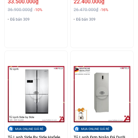
33.500.000₫
22.400.000₫
36.900.000₫
26.470.000₫
-10%
-16%
Đã bán 309
Đã bán 309
MUA ONLINE GIÁ RẺ
MUA ONLINE GIÁ RẺ
Tủ Lạnh Side By Side Hafele
Tủ Lạnh Đơn Ngăn Đá Dưới