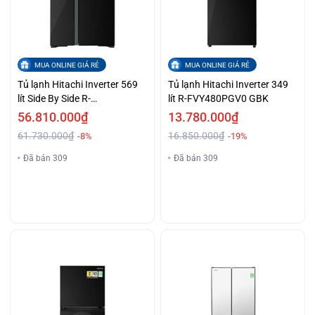
MUA ONLINE GIÁ RẺ
MUA ONLINE GIÁ RẺ
Tủ lạnh Hitachi Inverter 569
Tủ lạnh Hitachi Inverter 349
lít Side By Side R-
lít R-FVY480PGV0 GBK
MX800GVGV0 GBK
56.810.000₫
13.780.000₫
61.730.000₫
16.850.000₫
-8%
-19%
Đã bán 309
Đã bán 309