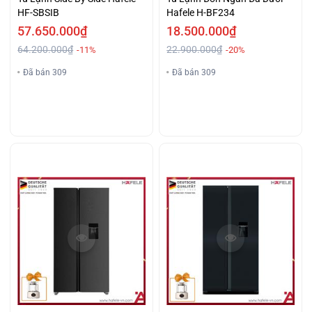
HF-SBSIB
Hafele H-BF234
57.650.000₫
18.500.000₫
64.200.000₫
22.900.000₫
-11%
-20%
Đã bán 309
Đã bán 309