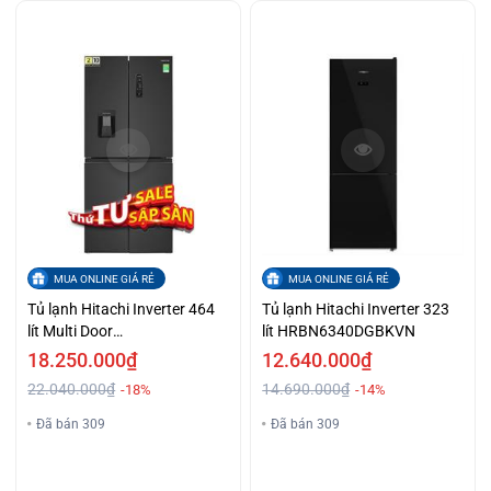
MUA ONLINE GIÁ RẺ
MUA ONLINE GIÁ RẺ
Tủ lạnh Hitachi Inverter 464
Tủ lạnh Hitachi Inverter 323
lít Multi Door
lít HRBN6340DGBKVN
HR4N7520DSWDXVN
18.250.000₫
12.640.000₫
22.040.000₫
14.690.000₫
-18%
-14%
Đã bán 309
Đã bán 309