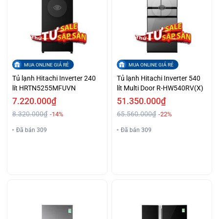
MUA ONLINE GIÁ RẺ
MUA ONLINE GIÁ RẺ
Tủ lạnh Hitachi Inverter 240
Tủ lạnh Hitachi Inverter 540
lít HRTN5255MFUVN
lít Multi Door R-HW540RV(X)
7.220.000₫
51.350.000₫
8.320.000₫
65.560.000₫
-14%
-22%
Đã bán 309
Đã bán 309