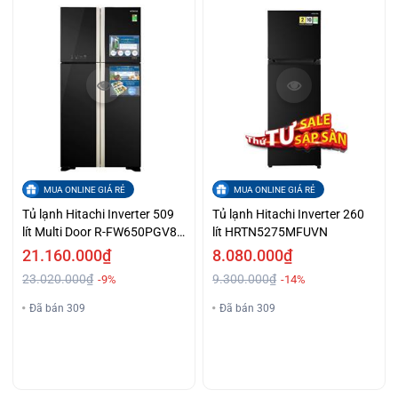
MUA ONLINE GIÁ RẺ
MUA ONLINE GIÁ RẺ
Tủ lạnh Hitachi Inverter 509
Tủ lạnh Hitachi Inverter 260
lít Multi Door R-FW650PGV8
lít HRTN5275MFUVN
GBK
21.160.000₫
8.080.000₫
23.020.000₫
9.300.000₫
-9%
-14%
Đã bán 309
Đã bán 309