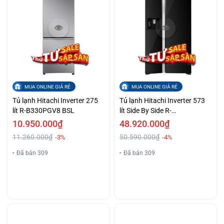
MUA ONLINE GIÁ RẺ
MUA ONLINE GIÁ RẺ
Tủ lạnh Hitachi Inverter 275
Tủ lạnh Hitachi Inverter 573
lít R-B330PGV8 BSL
lít Side By Side R-
SX800GPGV0 GBK
10.950.000₫
48.920.000₫
11.260.000₫
50.590.000₫
-3%
-4%
Đã bán 309
Đã bán 309