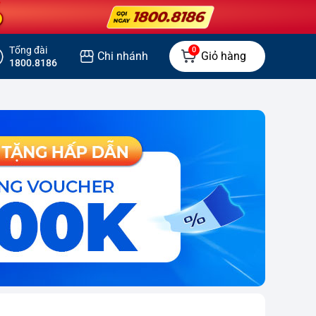
Tổng đài
0
Chi nhánh
Giỏ hàng
1800.8186