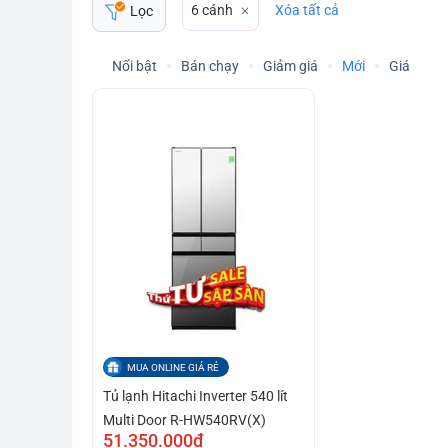
6 cánh
Xóa tất cả
Lọc
Nổi bật
Bán chạy
Giảm giá
Mới
Giá
MUA ONLINE GIÁ RẺ
Tủ lạnh Hitachi Inverter 540 lít
Multi Door R-HW540RV(X)
51.350.000₫