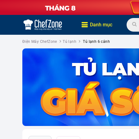
Danh mục
Điện Máy ChefZone
Tủ lạnh
Tủ lạnh 6 cánh