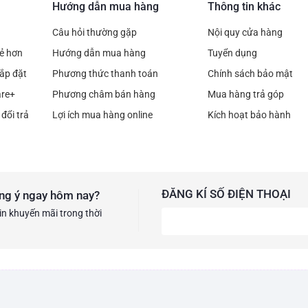
Hướng dẫn mua hàng
Thông tin khác
Câu hỏi thường gặp
Nội quy cửa hàng
rẻ hơn
Hướng dẫn mua hàng
Tuyển dụng
ắp đặt
Phương thức thanh toán
Chính sách bảo mật
are+
Phương châm bán hàng
Mua hàng trả góp
đổi trả
Lợi ích mua hàng online
Kích hoạt bảo hành
ĐĂNG KÍ SỐ ĐIỆN THOẠI
ng ý ngay hôm nay?
in khuyến mãi trong thời