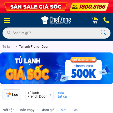
0
Tủ lạnh
Tủ lạnh French Door
Tủ lạnh
Xóa
Lọc
French Door
tất cả
Nổi bật
Bán chạy
Giảm giá
Mới
Giá