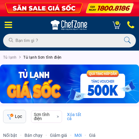
0
Tủ lạnh
Tủ lạnh Sơn tĩnh điện
Sơn tĩnh
Xóa tất
Lọc
điện
cả
Nổi bật
Bán chạy
Giảm giá
Mới
Giá