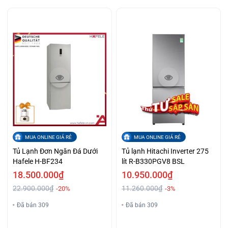
MUA ONLINE GIÁ RẺ
MUA ONLINE GIÁ RẺ
Tủ Lạnh Đơn Ngăn Đá Dưới
Tủ lạnh Hitachi Inverter 275
Hafele H-BF234
lít R-B330PGV8 BSL
18.500.000₫
10.950.000₫
22.900.000₫
11.260.000₫
-20%
-3%
Đã bán 309
Đã bán 309