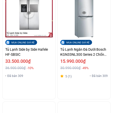
MUA ONLINE GIÁ RẺ
MUA ONLINE GIÁ RẺ
Tủ Lạnh Side by Side Hafele
Tủ Lạnh Ngăn Đá Dưới Bosch
HF-SBSIC
KGN33NL300 Series 2 Chống
Đóng Tuyết No Frost Giá Siêu
33.500.000₫
15.990.000₫
Sập Sàn
36.900.000₫
30.990.000₫
-10%
-49%
Đã bán 309
Đã bán 309
5 (1)