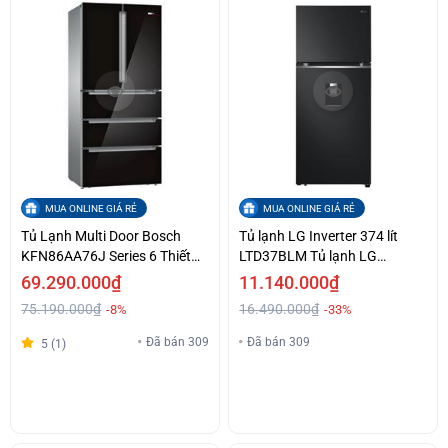
MUA ONLINE GIÁ RẺ
MUA ONLINE GIÁ RẺ
Tủ Lạnh Multi Door Bosch
Tủ lạnh LG Inverter 374 lít
KFN86AA76J Series 6 Thiết
LTD37BLM Tủ lạnh LG
Kế Cửa 5 Cánh Linh Hoạt,
Inverter 374 lít LTD37BLM
69.290.000₫
11.140.000₫
Thiết Kế Home Connect
75.190.000₫
16.490.000₫
-8%
-33%
Thông Minh Hỗ Trợ Trả Góp
Đã bán 309
Đã bán 309
5 (1)