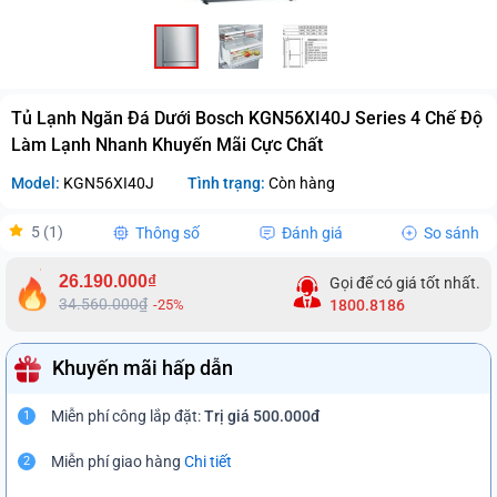
Tủ Lạnh Ngăn Đá Dưới Bosch KGN56XI40J Series 4 Chế Độ
Làm Lạnh Nhanh Khuyến Mãi Cực Chất
Model:
KGN56XI40J
Tình trạng:
Còn hàng
5 (1)
Thông số
Đánh giá
So sánh
26.190.000₫
Gọi để có giá tốt nhất.
34.560.000₫
-25%
1800.8186
Khuyến mãi hấp dẫn
Miễn phí công lắp đặt:
Trị giá 500.000đ
1
Miễn phí giao hàng
Chi tiết
2