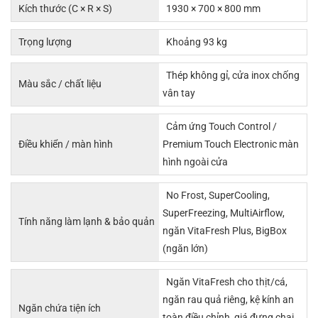
Kích thước (C × R × S)
1930 × 700 × 800 mm
Trọng lượng
Khoảng 93 kg
Thép không gỉ, cửa inox chống
Màu sắc / chất liệu
vân tay
Cảm ứng Touch Control /
Điều khiển / màn hình
Premium Touch Electronic màn
hình ngoài cửa
No Frost, SuperCooling,
SuperFreezing, MultiAirflow,
Tính năng làm lạnh & bảo quản
ngăn VitaFresh Plus, BigBox
(ngăn lớn)
Ngăn VitaFresh cho thịt/cá,
ngăn rau quả riêng, kệ kính an
Ngăn chứa tiện ích
toàn điều chỉnh, giá đựng chai