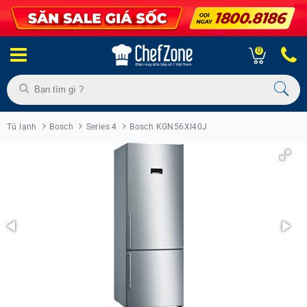
0
Tủ lạnh
Bosch
Series 4
Bosch KGN56XI40J