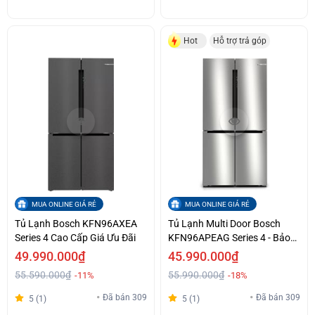
Hot
Hỗ trợ trả góp
MUA ONLINE GIÁ RẺ
MUA ONLINE GIÁ RẺ
Tủ Lạnh Bosch KFN96AXEA
Tủ Lạnh Multi Door Bosch
Series 4 Cao Cấp Giá Ưu Đãi
KFN96APEAG Series 4 - Bảo
Quản Thực Phẩm Với Công
49.990.000₫
45.990.000₫
Nghệ Vượt Trội MultiAirflow
55.590.000₫
55.990.000₫
-11%
-18%
Hỗ Trợ Trả Góp
Đã bán 309
Đã bán 309
5 (1)
5 (1)