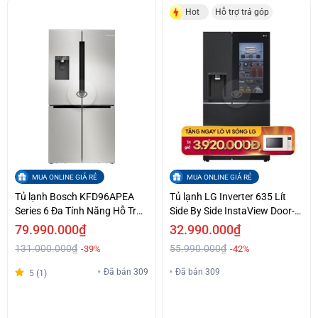
Hot
Hỗ trợ trả góp
MUA ONLINE GIÁ RẺ
MUA ONLINE GIÁ RẺ
Tủ lạnh Bosch KFD96APEA
Tủ lạnh LG Inverter 635 Lít
Series 6 Đa Tính Năng Hỗ Trợ
Side By Side InstaView Door-
Trả Góp
in-Door GR-X257BL
79.990.000₫
32.990.000₫
131.000.000₫
55.990.000₫
-39%
-42%
Đã bán 309
Đã bán 309
5 (1)