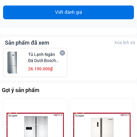
Viết đánh giá
Sản phẩm đã xem
Xóa lịch sử
Tủ Lạnh Ngăn
Đá Dưới Bosch
KGN56XI40J
26.190.000₫
Series 4 Chế Độ
Làm Lạnh
Nhanh Khuyến
Gợi ý sản phẩm
Mãi Cực Chất