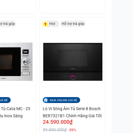
rợ trả góp
Hot
Hỗ trợ trả góp
IÁ RẺ
MUA ONLINE GIÁ RẺ
 Tủ Cata MC - 25
Lò Vi Sóng Âm Tủ Serie 8 Bosch
ệu Inox Sáng
BER7321B1 Chính Hãng Giá Tốt
24.590.000₫
39.800.000₫
-39%