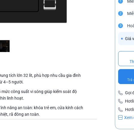
Miễ
1
Miễ
2
Hoà
3
Giá 
Th
ung tích lớn 32 lít, phù hợp nhu cầu gia đình
Trả 
từ 4–5 người.
5 mức công suất vi sóng giúp kiểm soát độ
Gọi 
hín linh hoạt.
Hotl
Tính năng an toàn: khóa trẻ em, cửa kính cách
Hotl
nhiệt, rã đông an toàn.
Xem 