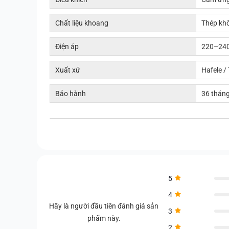
Chất liệu khoang
Thép khô
Điện áp
220–240
Xuất xứ
Hafele /
Bảo hành
36 thán
5
4
Hãy là người đầu tiên đánh giá sản
3
phẩm này.
2