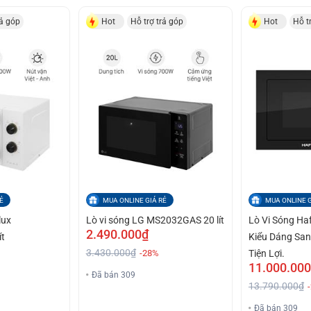
rả góp
Hot
Hỗ trợ trả góp
Hot
Hỗ t
Ẻ
MUA ONLINE GIÁ RẺ
MUA ONLINE G
lux
Lò vi sóng LG MS2032GAS 20 lít
Lò Vi Sóng Ha
2.490.000₫
t
Kiểu Dáng San
3.430.000₫
-28%
Tiện Lợi.
11.000.00
Đã bán 309
13.790.000₫
Đã bán 309