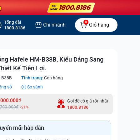
Tổng đài
0
Chi nhánh
Giỏ hàng
1800.8186
óng Hafele HM-B38B, Kiểu Dáng Sang
Thiết Kế Tiện Lợi.
-B38B
Tình trạng:
Còn hàng
ông số
So sánh
.000.000₫
Gọi để có giá tốt nhất.
.790.000₫
-21%
1800.8186
uyến mãi hấp dẫn