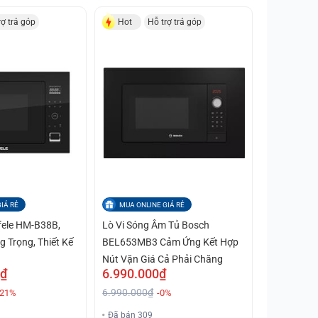
rợ trả góp
Hot
Hỗ trợ trả góp
IÁ RẺ
MUA ONLINE GIÁ RẺ
fele HM-B38B,
Lò Vi Sóng Âm Tủ Bosch
g Trọng, Thiết Kế
BEL653MB3 Cảm Ứng Kết Hợp
Nút Vặn Giá Cả Phải Chăng
0₫
6.990.000₫
6.990.000₫
-21%
-0%
Đã bán 309