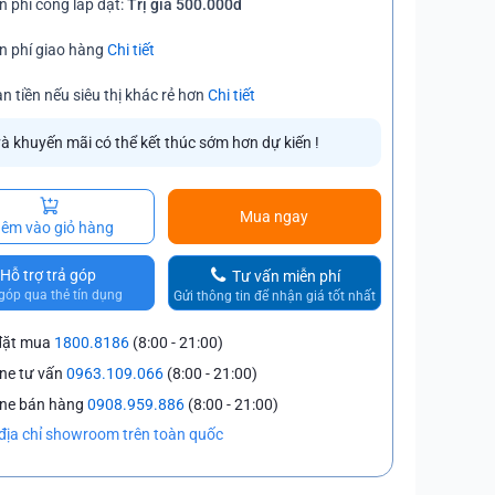
n phí công lắp đặt:
Trị giá 500.000đ
n phí giao hàng
Chi tiết
n tiền nếu siêu thị khác rẻ hơn
Chi tiết
và khuyến mãi có thể kết thúc sớm hơn dự kiến !
Mua ngay
êm vào giỏ hàng
Hỗ trợ trả góp
Tư vấn miễn phí
góp qua thẻ tín dụng
Gửi thông tin để nhận giá tốt nhất
đặt mua
1800.8186
(8:00 - 21:00)
ine tư vấn
0963.109.066
(8:00 - 21:00)
ine bán hàng
0908.959.886
(8:00 - 21:00)
địa chỉ showroom trên toàn quốc