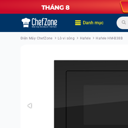
Danh mục
Điện Máy ChefZone
Lò vi sóng
Hafele
Hafele HM-B38B