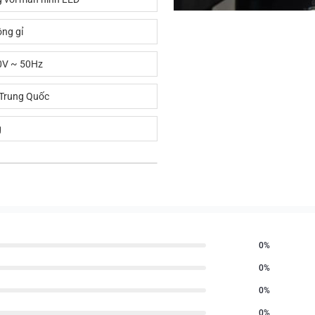
ng gỉ
V ~ 50Hz
 Trung Quốc
g
0%
0%
0%
0%