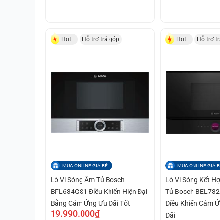
Hot
Hỗ trợ trả góp
Hot
Hỗ trợ t
MUA ONLINE GIÁ RẺ
MUA ONLINE GIÁ R
Lò Vi Sóng Âm Tủ Bosch
Lò Vi Sóng Kết 
BFL634GS1 Điều Khiển Hiện Đại
Tủ Bosch BEL7321
Bằng Cảm Ứng Ưu Đãi Tốt
Điều Khiển Cảm Ứ
19.990.000₫
Đãi