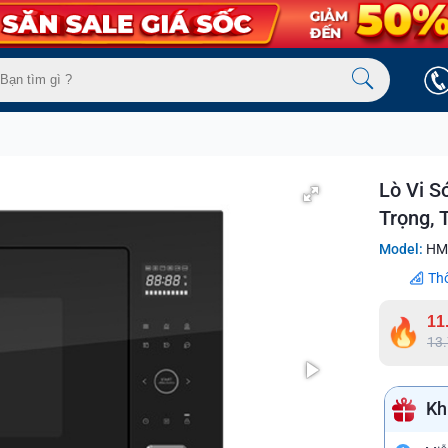
Lò Vi S
Trọng, 
Model:
HM
Th
11
13
Kh