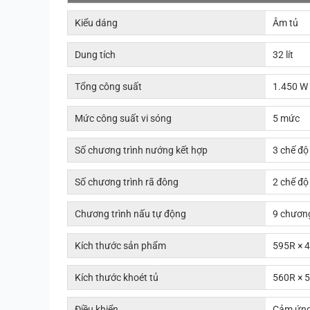
Kiểu dáng
Âm tủ
Dung tích
32 lít
Tổng công suất
1.450 W
Mức công suất vi sóng
5 mức
Số chương trình nướng kết hợp
3 chế độ
Số chương trình rã đông
2 chế độ
Chương trình nấu tự động
9 chương
Kích thước sản phẩm
595R × 
Kích thước khoét tủ
560R × 
Điều khiển
Cảm ứng