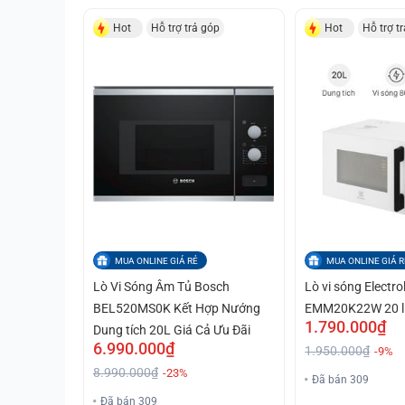
Hot
Hỗ trợ trả góp
Hot
Hỗ trợ t
MUA ONLINE GIÁ RẺ
MUA ONLINE GIÁ R
Lò Vi Sóng Âm Tủ Bosch
Lò vi sóng Electro
BEL520MS0K Kết Hợp Nướng
EMM20K22W 20 lí
1.790.000₫
Dung tích 20L Giá Cả Ưu Đãi
6.990.000₫
1.950.000₫
-9%
8.990.000₫
-23%
Đã bán 309
Đã bán 309