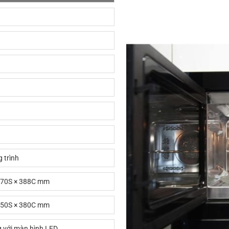
 trình
470S × 388C mm
550S × 380C mm
 với màn hình LED