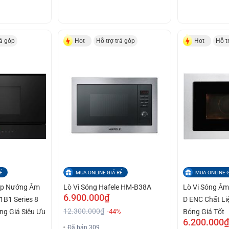
rả góp
Hot
Hỗ trợ trả góp
Hot
Hỗ t
Ẻ
MUA ONLINE GIÁ RẺ
MUA ONLINE G
Hợp Nướng Âm
Lò Vi Sóng Hafele HM-B38A
Lò Vi Sóng Âm
6.900.000₫
B1 Series 8
D ENC Chất Li
12.300.000₫
ng Giá Siêu Ưu
-44%
Bóng Giá Tốt
6.200.000₫
Đã bán 309