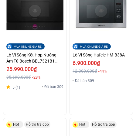
MUA ONLINE GIÁ RẺ
MUA ONLINE GIÁ RẺ
Lò Vi Sóng Kết Hợp Nướng
Lò Vi Sóng Hafele HM-B38A
Âm Tủ Bosch BEL7321B1
6.900.000₫
Series 8 Điều Khiển Cảm Ứng
25.990.000₫
12.300.000₫
-44%
Giá Siêu Ưu Đãi
35.690.000₫
-28%
Đã bán 309
Đã bán 309
5 (1)
Hot
Hỗ trợ trả góp
Hot
Hỗ trợ trả góp