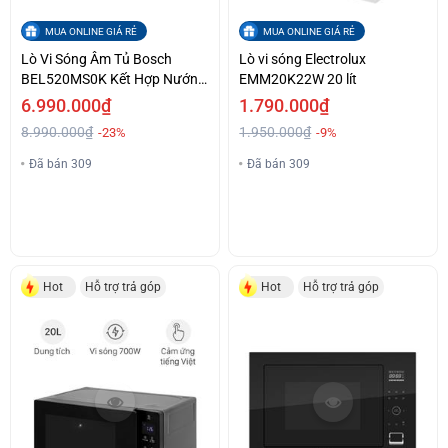
MUA ONLINE GIÁ RẺ
MUA ONLINE GIÁ RẺ
Lò Vi Sóng Âm Tủ Bosch
Lò vi sóng Electrolux
BEL520MS0K Kết Hợp Nướng
EMM20K22W 20 lít
Dung tích 20L Giá Cả Ưu Đãi
6.990.000₫
1.790.000₫
8.990.000₫
1.950.000₫
-23%
-9%
Đã bán 309
Đã bán 309
Hot
Hỗ trợ trả góp
Hot
Hỗ trợ trả góp