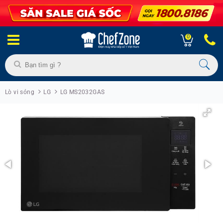
0
Lò vi sóng
LG
LG MS2032GAS