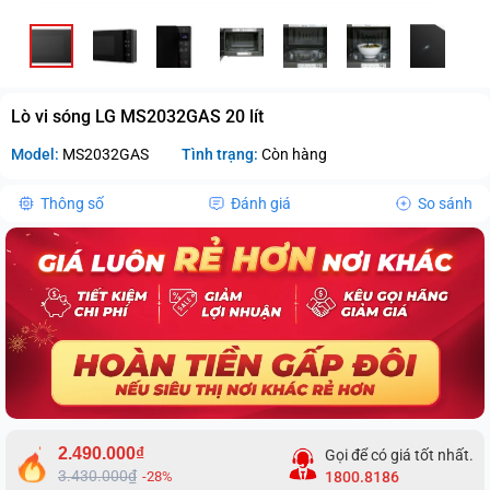
Lò vi sóng LG MS2032GAS 20 lít
Model:
MS2032GAS
Tình trạng:
Còn hàng
Thông số
Đánh giá
So sánh
2.490.000₫
Gọi để có giá tốt nhất.
3.430.000₫
-28%
1800.8186