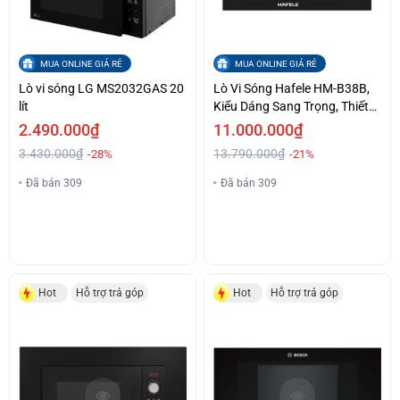
MUA ONLINE GIÁ RẺ
MUA ONLINE GIÁ RẺ
Lò vi sóng LG MS2032GAS 20
Lò Vi Sóng Hafele HM-B38B,
lít
Kiểu Dáng Sang Trọng, Thiết
Kế Tiện Lợi.
2.490.000₫
11.000.000₫
3.430.000₫
13.790.000₫
-28%
-21%
Đã bán 309
Đã bán 309
Hot
Hỗ trợ trả góp
Hot
Hỗ trợ trả góp