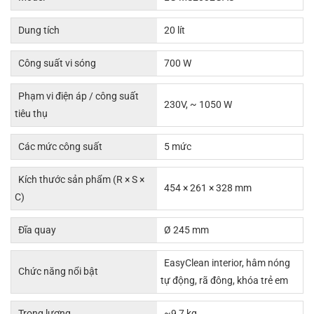
Dung tích
20 lít
Công suất vi sóng
700 W
Phạm vi điện áp / công suất
230V, ~ 1050 W
tiêu thụ
Các mức công suất
5 mức
Kích thước sản phẩm (R × S ×
454 × 261 × 328 mm
C)
Đĩa quay
Ø 245 mm
EasyClean interior, hâm nóng
Chức năng nổi bật
tự động, rã đông, khóa trẻ em
Trọng lượng
~9,7 kg