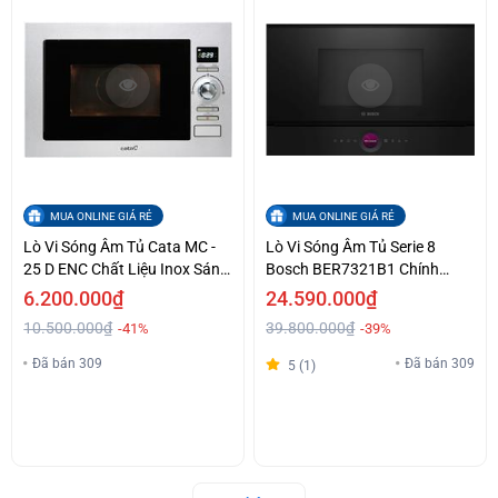
MUA ONLINE GIÁ RẺ
MUA ONLINE GIÁ RẺ
Lò Vi Sóng Âm Tủ Cata MC -
Lò Vi Sóng Âm Tủ Serie 8
25 D ENC Chất Liệu Inox Sáng
Bosch BER7321B1 Chính
Bóng Giá Tốt
Hãng Giá Tốt
6.200.000₫
24.590.000₫
10.500.000₫
39.800.000₫
-41%
-39%
Đã bán 309
Đã bán 309
5 (1)