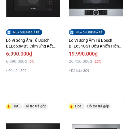
MUA ONLINE GIÁ RẺ
MUA ONLINE GIÁ RẺ
Lò Vi Sóng Âm Tủ Bosch
Lò Vi Sóng Âm Tủ Bosch
BEL653MB3 Cảm Ứng Kết
BFL634GS1 Điều Khiển Hiện
Hợp Nút Vặn Giá Cả Phải
Đại Bằng Cảm Ứng Ưu Đãi Tốt
6.990.000₫
19.990.000₫
Chăng
6.990.000₫
26.450.000₫
-0%
-25%
Đã bán 309
Đã bán 309
Hot
Hỗ trợ trả góp
Hot
Hỗ trợ trả góp