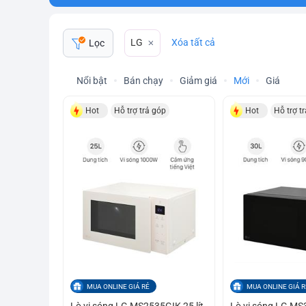
LG
Xóa tất cả
Lọc
Nổi bật
Bán chạy
Giảm giá
Mới
Giá
Hot
Hỗ trợ trả góp
Hot
Hỗ trợ t
MUA ONLINE GIÁ RẺ
MUA ONLINE GIÁ R
Lò vi sóng LG MS2535GIK 25 lít
Lò vi sóng LG MS