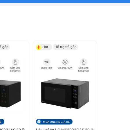
rả góp
Hot
Hỗ trợ trả góp
Ẻ
MUA ONLINE GIÁ RẺ
3032JAS 30 lít
Lò vi sóng LG MS2032GAS 20 lít