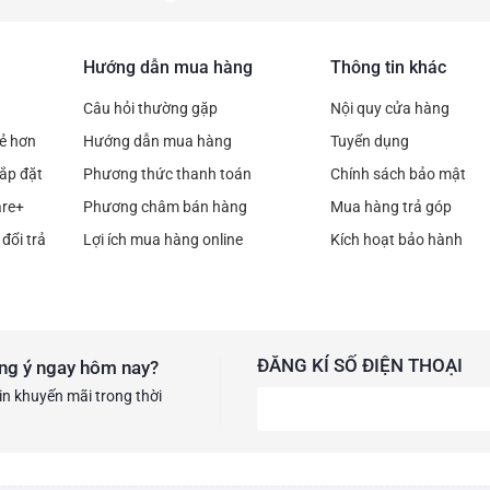
Hướng dẫn mua hàng
Thông tin khác
Câu hỏi thường gặp
Nội quy cửa hàng
rẻ hơn
Hướng dẫn mua hàng
Tuyển dụng
ắp đặt
Phương thức thanh toán
Chính sách bảo mật
are+
Phương châm bán hàng
Mua hàng trả góp
đổi trả
Lợi ích mua hàng online
Kích hoạt bảo hành
ĐĂNG KÍ SỐ ĐIỆN THOẠI
ng ý ngay hôm nay?
in khuyến mãi trong thời