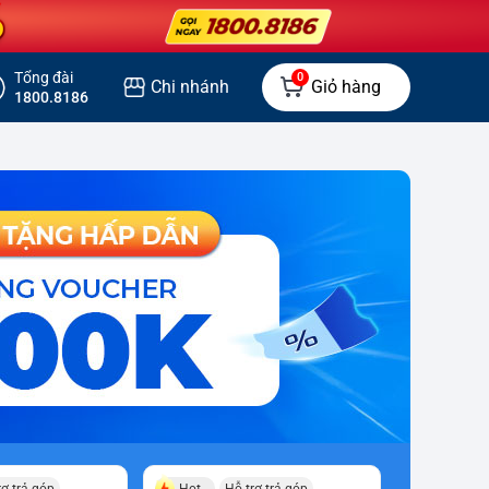
Tổng đài
0
Chi nhánh
Giỏ hàng
1800.8186
rợ trả góp
Hot
Hỗ trợ trả góp