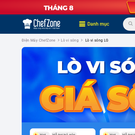
Danh mục
Điện Máy ChefZone
Lò vi sóng
Lò vi sóng LG
Hot
Hỗ trợ trả góp
Hot
Hỗ trợ 