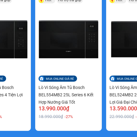
RẺ
MUA ONLINE GIÁ RẺ
MUA ONLINE G
ủ Bosch
Lò Vi Sóng Âm Tủ Bosch
Lò Vi Sóng Âm
s 4 Tiện Lợi
BEL554MB2 25L Series 6 Kết
BEL524MB2 20L
Hợp Nướng Giá Tốt
Lợi Giá Đại Ch
13.990.000₫
13.590.00
18.990.000₫
22.990.000₫
%
-27%