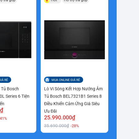
IÁ RẺ
MUA ONLINE GIÁ RẺ
 Tủ Bosch
Lò Vi Sóng Kết Hợp Nướng Âm
 Series 6 Tiện
Tủ Bosch BEL7321B1 Series 8
iến
Điều Khiển Cảm Ứng Giá Siêu
0₫
Ưu Đãi
25.990.000₫
-41%
35.690.000₫
-28%