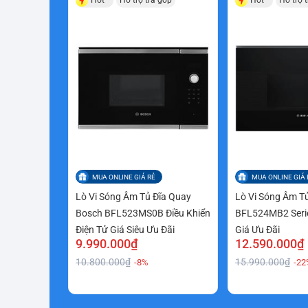
MUA ONLINE GIÁ RẺ
MUA ONLINE GIÁ 
Lò Vi Sóng Âm Tủ Đĩa Quay
Lò Vi Sóng Âm T
Bosch BFL523MS0B Điều Khiển
BFL524MB2 Serie
Điện Tử Giá Siêu Ưu Đãi
Giá Ưu Đãi
9.990.000₫
12.590.000₫
10.800.000₫
15.990.000₫
-8%
-22