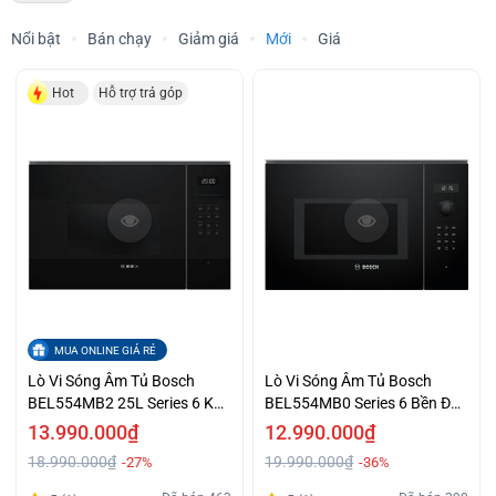
Nổi bật
Bán chạy
Giảm giá
Mới
Giá
Hot
Hỗ trợ trả góp
MUA ONLINE GIÁ RẺ
Lò Vi Sóng Âm Tủ Bosch
Lò Vi Sóng Âm Tủ Bosch
BEL554MB2 25L Series 6 Kết
BEL554MB0 Series 6 Bền Đẹp
Hợp Nướng Giá Tốt
Giá Ưu Đãi
13.990.000₫
12.990.000₫
18.990.000₫
19.990.000₫
-27%
-36%