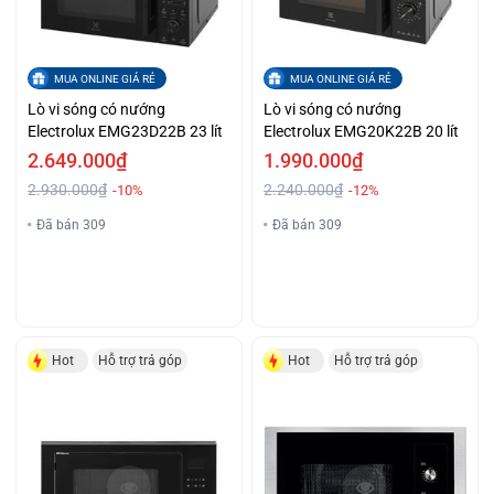
MUA ONLINE GIÁ RẺ
MUA ONLINE GIÁ RẺ
Lò vi sóng có nướng
Lò vi sóng có nướng
Electrolux EMG23D22B 23 lít
Electrolux EMG20K22B 20 lít
2.649.000₫
1.990.000₫
2.930.000₫
2.240.000₫
-10%
-12%
Đã bán 309
Đã bán 309
Hot
Hỗ trợ trả góp
Hot
Hỗ trợ trả góp