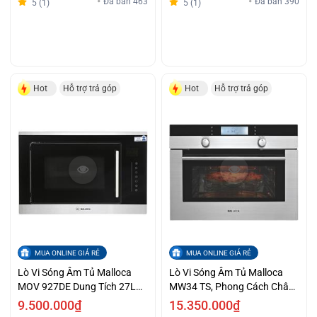
Đã bán 463
Đã bán 390
5 (1)
5 (1)
Hot
Hỗ trợ trả góp
Hot
Hỗ trợ trả góp
MUA ONLINE GIÁ RẺ
MUA ONLINE GIÁ RẺ
Lò Vi Sóng Âm Tủ Malloca
Lò Vi Sóng Âm Tủ Malloca
MOV 927DE Dung Tích 27L
MW34 TS, Phong Cách Châu
Ưu Đãi
Âu Hiện Đại Trả Góp 0%
9.500.000₫
15.350.000₫