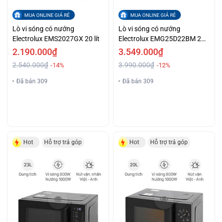
MUA ONLINE GIÁ RẺ
MUA ONLINE GIÁ RẺ
Lò vi sóng có nướng
Lò vi sóng có nướng
Electrolux EMS2027GX 20 lít
Electrolux EMG25D22BM 25
lít
2.190.000₫
3.549.000₫
2.540.000₫
3.990.000₫
-14%
-12%
Đã bán 309
Đã bán 309
Hot
Hỗ trợ trả góp
Hot
Hỗ trợ trả góp