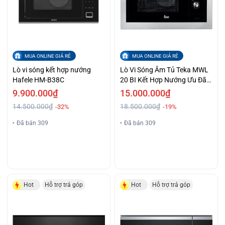
MUA ONLINE GIÁ RẺ
MUA ONLINE GIÁ RẺ
Lò vi sóng kết hợp nướng
Lò Vi Sóng Âm Tủ Teka MWL
Hafele HM-B38C
20 BI Kết Hợp Nướng Ưu Đãi
Lớn
9.900.000₫
15.000.000₫
14.500.000₫
18.500.000₫
-32%
-19%
Đã bán 309
Đã bán 309
Hot
Hỗ trợ trả góp
Hot
Hỗ trợ trả góp