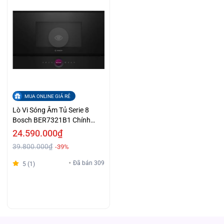
MUA ONLINE GIÁ RẺ
Lò Vi Sóng Âm Tủ Serie 8
Bosch BER7321B1 Chính
Hãng Giá Tốt
24.590.000₫
39.800.000₫
-39%
Đã bán 309
5 (1)