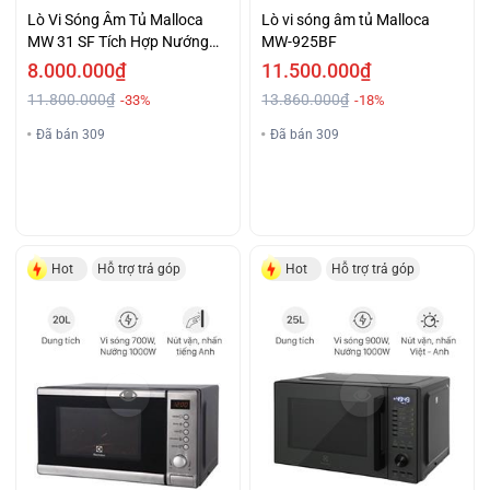
Lò Vi Sóng Âm Tủ Malloca
Lò vi sóng âm tủ Malloca
MW 31 SF Tích Hợp Nướng
MW-925BF
Trả Góp Không Lãi Suất
8.000.000₫
11.500.000₫
11.800.000₫
13.860.000₫
-33%
-18%
Đã bán 309
Đã bán 309
Hot
Hỗ trợ trả góp
Hot
Hỗ trợ trả góp