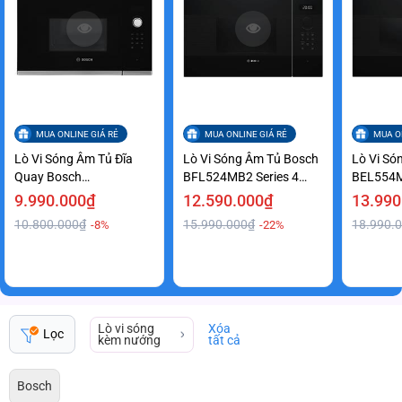
MUA ONLINE GIÁ RẺ
MUA ONLINE GIÁ RẺ
MUA O
Lò Vi Sóng Âm Tủ Đĩa
Lò Vi Sóng Âm Tủ Bosch
Lò Vi Só
Quay Bosch
BFL524MB2 Series 4
BEL554M
BFL523MS0B Điều Khiển
Tiện Lợi Giá Ưu Đãi
Kết Hợp 
9.990.000₫
12.590.000₫
13.990
Điện Tử Giá Siêu Ưu Đãi
10.800.000₫
15.990.000₫
18.990.
-8%
-22%
Lò vi sóng
Xóa
Lọc
kèm nướng
tất cả
Bosch