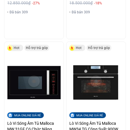
12.850.000₫
18.500.000₫
-27%
-18%
Đã bán 309
Đã bán 309
Hot
Hỗ trợ trả góp
Hot
Hỗ trợ trả góp
MUA ONLINE GIÁ RẺ
MUA ONLINE GIÁ RẺ
Lò Vi Sóng Âm Tủ Malloca
Lò Vi Sóng Âm Tủ Malloca
MW 31GF Có Chức Năng
MW34 TG Công Suất 900W