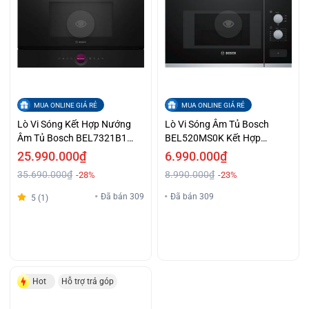
MUA ONLINE GIÁ RẺ
MUA ONLINE GIÁ RẺ
Lò Vi Sóng Kết Hợp Nướng
Lò Vi Sóng Âm Tủ Bosch
Âm Tủ Bosch BEL7321B1
BEL520MS0K Kết Hợp
Series 8 Điều Khiển Cảm Ứng
Nướng Dung tích 20L Giá Cả
25.990.000₫
6.990.000₫
Giá Siêu Ưu Đãi
Ưu Đãi
35.690.000₫
8.990.000₫
-28%
-23%
Đã bán 309
Đã bán 309
5 (1)
Hot
Hỗ trợ trả góp