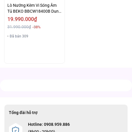
Lò Nướng Kèm Vi Sóng Âm
Tủ BEKO BBCW18400B Dung
Tích 48L Giá Tốt
19.990.000₫
31.990.000₫
-38%
Đã bán 309
Tổng đài hỗ trợ
Hotline: 0908.959.886
(8h00 - 20h00)