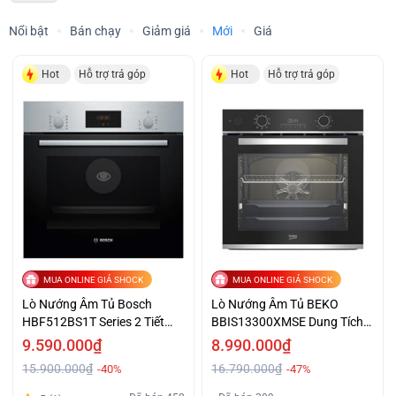
Nổi bật
Bán chạy
Giảm giá
Mới
Giá
Hot
Hỗ trợ trả góp
Hot
Hỗ trợ trả góp
MUA ONLINE GIÁ SHOCK
MUA ONLINE GIÁ SHOCK
Lò Nướng Âm Tủ Bosch
Lò Nướng Âm Tủ BEKO
HBF512BS1T Series 2 Tiết
BBIS13300XMSE Dung Tích
Kiệm Giá Tốt
Lớn Ưu Đãi Đặc Biệt
9.590.000₫
8.990.000₫
15.900.000₫
16.790.000₫
-40%
-47%