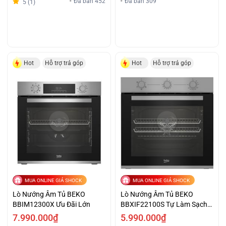
Đã bán 452
Đã bán 309
5 (1)
Hot
Hỗ trợ trả góp
Hot
Hỗ trợ trả góp
MUA ONLINE GIÁ SHOCK
MUA ONLINE GIÁ SHOCK
Lò Nướng Âm Tủ BEKO
Lò Nướng Âm Tủ BEKO
BBIM12300X Ưu Đãi Lớn
BBXIF22100S Tự Làm Sạch
Bằng Hơi Nước Giá Cực Sốc
7.990.000₫
5.990.000₫