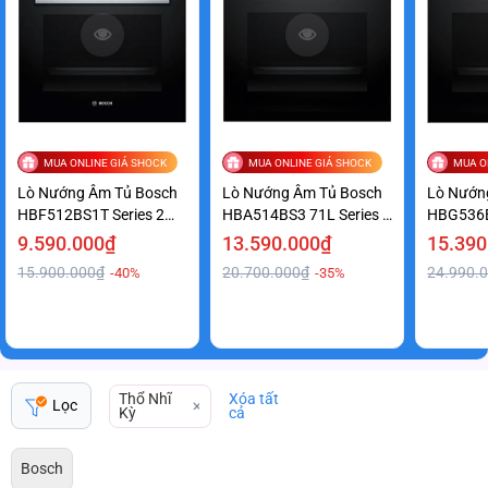
MUA ONLINE GIÁ SHOCK
MUA ONLINE GIÁ SHOCK
MUA O
Lò Nướng Âm Tủ Bosch
Lò Nướng Âm Tủ Bosch
Lò Nướn
HBF512BS1T Series 2
HBA514BS3 71L Series 4
HBG536E
Tiết Kiệm Giá Tốt
Cao Cấp Giá Tốt
Hiện Đại
9.590.000₫
13.590.000₫
15.390
15.900.000₫
20.700.000₫
24.990.
-40%
-35%
Thổ Nhĩ
Xóa tất
Lọc
Kỳ
cả
Bosch