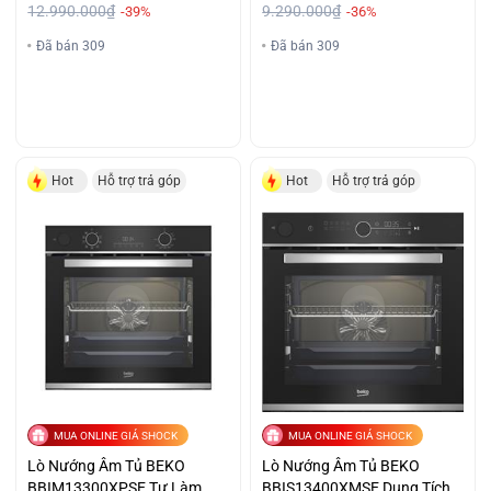
12.990.000₫
9.290.000₫
-39%
-36%
Đã bán 309
Đã bán 309
Hot
Hỗ trợ trả góp
Hot
Hỗ trợ trả góp
MUA ONLINE GIÁ SHOCK
MUA ONLINE GIÁ SHOCK
Lò Nướng Âm Tủ BEKO
Lò Nướng Âm Tủ BEKO
BBIM13300XPSE Tự Làm
BBIS13400XMSE Dung Tích