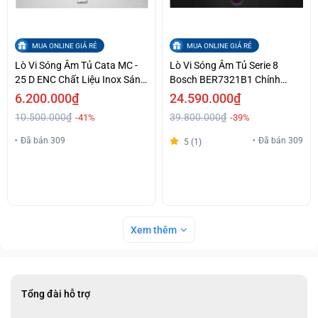
MUA ONLINE GIÁ RẺ
MUA ONLINE GIÁ RẺ
Lò Vi Sóng Âm Tủ Cata MC -
Lò Vi Sóng Âm Tủ Serie 8
25 D ENC Chất Liệu Inox Sáng
Bosch BER7321B1 Chính
Bóng Giá Tốt
Hãng Giá Tốt
6.200.000₫
24.590.000₫
10.500.000₫
39.800.000₫
-41%
-39%
Đã bán 309
Đã bán 309
5 (1)
Xem thêm
Tổng đài hỗ trợ