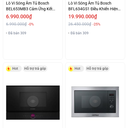
Lò Vi Sóng Âm Tủ Bosch
Lò Vi Sóng Âm Tủ Bosch
BEL653MB3 Cảm Ứng Kết
BFL634GS1 Điều Khiển Hiện
Hợp Nút Vặn Giá Cả Phải
Đại Bằng Cảm Ứng Ưu Đãi Tốt
6.990.000₫
19.990.000₫
Chăng
6.990.000₫
26.450.000₫
-0%
-25%
Đã bán 309
Đã bán 309
Hot
Hỗ trợ trả góp
Hot
Hỗ trợ trả góp