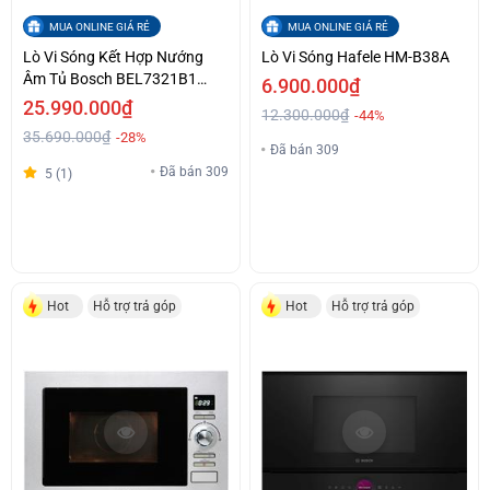
MUA ONLINE GIÁ RẺ
MUA ONLINE GIÁ RẺ
Lò Vi Sóng Kết Hợp Nướng
Lò Vi Sóng Hafele HM-B38A
Âm Tủ Bosch BEL7321B1
6.900.000₫
Series 8 Điều Khiển Cảm Ứng
25.990.000₫
12.300.000₫
-44%
Giá Siêu Ưu Đãi
35.690.000₫
-28%
Đã bán 309
Đã bán 309
5 (1)
Hot
Hỗ trợ trả góp
Hot
Hỗ trợ trả góp