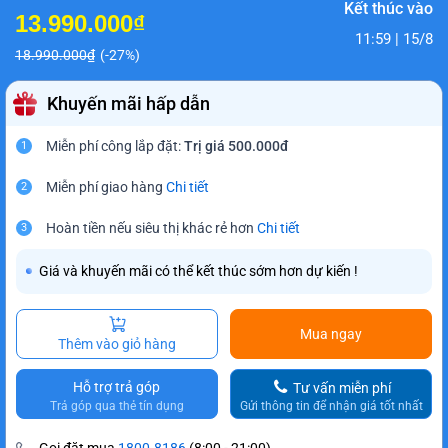
Kết thúc vào
13.990.000₫
11:59 | 15/8
18.990.000₫
(-27%)
Khuyến mãi hấp dẫn
Miễn phí công lắp đặt:
Trị giá 500.000đ
1
Miễn phí giao hàng
Chi tiết
2
Hoàn tiền nếu siêu thị khác rẻ hơn
Chi tiết
3
Giá và khuyến mãi có thể kết thúc sớm hơn dự kiến !
Mua ngay
Thêm vào giỏ hàng
Hỗ trợ trả góp
Tư vấn miễn phí
Trả góp qua thẻ tín dụng
Gửi thông tin để nhận giá tốt nhất