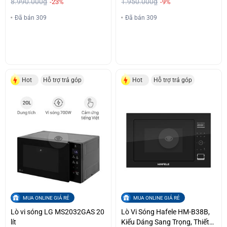
8.990.000₫
1.950.000₫
-23%
-9%
Đã bán 309
Đã bán 309
Hot
Hỗ trợ trả góp
Hot
Hỗ trợ trả góp
MUA ONLINE GIÁ RẺ
MUA ONLINE GIÁ RẺ
Lò vi sóng LG MS2032GAS 20
Lò Vi Sóng Hafele HM-B38B,
lít
Kiểu Dáng Sang Trọng, Thiết