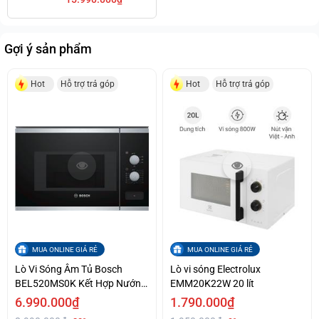
25L Series 6 Kết
Hợp Nướng Giá
Tốt
Gợi ý sản phẩm
Hot
Hỗ trợ trả góp
Hot
Hỗ trợ trả góp
MUA ONLINE GIÁ RẺ
MUA ONLINE GIÁ RẺ
Lò Vi Sóng Âm Tủ Bosch
Lò vi sóng Electrolux
BEL520MS0K Kết Hợp Nướng
EMM20K22W 20 lít
Dung tích 20L Giá Cả Ưu Đãi
6.990.000₫
1.790.000₫