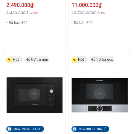
Kế Tiện Lợi.
2.490.000₫
11.000.000₫
3.430.000₫
13.790.000₫
-28%
-21%
Đã bán 309
Đã bán 309
Hot
Hỗ trợ trả góp
Hot
Hỗ trợ trả góp
MUA ONLINE GIÁ RẺ
MUA ONLINE GIÁ RẺ