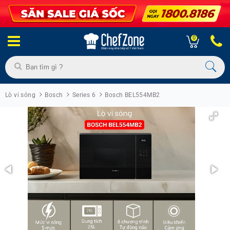
0
Lò vi sóng
Bosch
Series 6
Bosch BEL554MB2