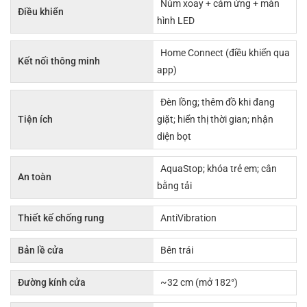
Núm xoay + cảm ứng + màn
Điều khiển
hình LED
Home Connect (điều khiển qua
Kết nối thông minh
app)
Đèn lồng; thêm đồ khi đang
Tiện ích
giặt; hiển thị thời gian; nhận
diện bọt
AquaStop; khóa trẻ em; cân
An toàn
bằng tải
Thiết kế chống rung
AntiVibration
Bản lề cửa
Bên trái
Đường kính cửa
~32 cm (mở 182°)