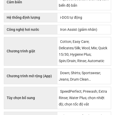
Cảm biến
biến độ bẩn
Hệ thống định lượng
i-DOS tự động
Công nghệ hơi nước
Iron Assist (giảm nhăn)
Cotton; Easy Care;
Delicates/Silk; Wool; Mix; Quick
Chương trình giặt
15/30; Hygiene Plus;
Spin/Drain; Rinse; Automatic
Down; Shirts; Sportswear;
Chương trình mở rộng (App)
Jeans; Drum Clean…
SpeedPerfect; Prewash; Extra
Tùy chọn bổ sung
Rinse; Water Plus; chọn nhiệt
độ; chọn tốc độ vắt