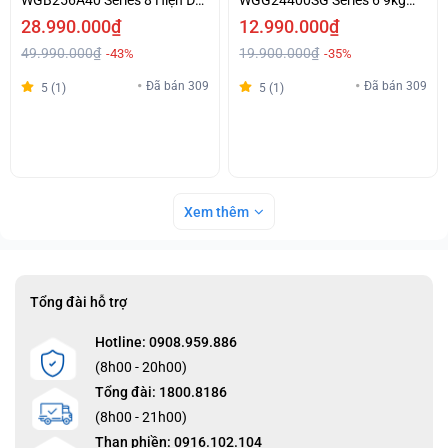
WGB256A40 Series 8 Hiện Đại
WGG24400SG Series 6 9kg
Chính Hãng
Hỗ trợ trả góp
28.990.000₫
12.990.000₫
49.990.000₫
19.900.000₫
-43%
-35%
Đã bán 309
Đã bán 309
5 (1)
5 (1)
Xem thêm
Tổng đài hỗ trợ
Hotline: 0908.959.886
(8h00 - 20h00)
Tổng đài: 1800.8186
(8h00 - 21h00)
Than phiền: 0916.102.104