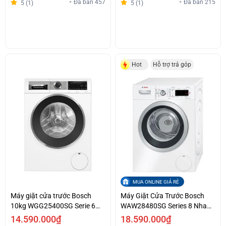
Đã bán 457
Đã bán 215
5 (1)
5 (1)
Hot
Hỗ trợ trả góp
MUA ONLINE GIÁ RẺ
Máy giặt cửa trước Bosch
Máy Giặt Cửa Trước Bosch
10kg WGG25400SG Serie 6
WAW28480SG Series 8 Nhanh
Hỗ trợ trả góp
Sạch Giá Tốt
14.590.000₫
18.590.000₫