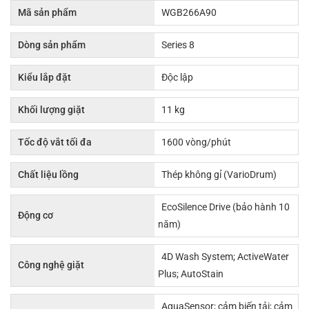
Mã sản phẩm
WGB266A90
Dòng sản phẩm
Series 8
Kiểu lắp đặt
Độc lập
Khối lượng giặt
11 kg
Tốc độ vắt tối đa
1600 vòng/phút
Chất liệu lồng
Thép không gỉ (VarioDrum)
EcoSilence Drive (bảo hành 10
Động cơ
năm)
4D Wash System; ActiveWater
Công nghệ giặt
Plus; AutoStain
AquaSensor; cảm biến tải; cảm