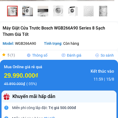
Máy Giặt Cửa Trước Bosch WGB266A90 Series 8 Sạch
Thơm Giá Tốt
Model:
WGB266A90
Tình trạng:
Còn hàng
5 (1)
Thông số
Đánh giá
So sánh
Mua Online giá rẻ quá
Kết thúc vào
29.990.000₫
11:59 | 15/8
45.890.000₫
(-35%)
Khuyến mãi hấp dẫn
Miễn phí công lắp đặt:
Trị giá 500.000đ
1