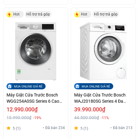
Hot
Hỗ trợ trả góp
Hot
Hỗ trợ trả góp
MUA ONLINE GIÁ RẺ
MUA ONLINE GIÁ RẺ
Máy Giặt Cửa Trước Bosch
Máy Giặt Cửa Trước Bosch
WGG254A0SG Series 6 Cao
WAJ20180SG Series 4 Đa
Cấp Giá Tốt
Dụng Giá Ưu Đãi Hỗ trợ trả
12.990.000₫
39.990.000₫
góp
15.990.000₫
44.500.000₫
-19%
-11%
Đã bán 234
Đã bán 213
5 (1)
5 (1)