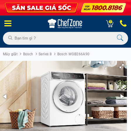
0
Máy giặt
Bosch
Series 8
Bosch WGB266A90