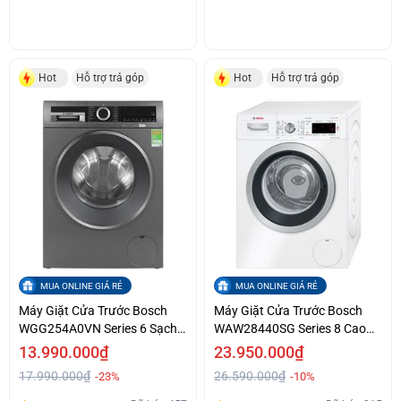
Hot
Hỗ trợ trả góp
Hot
Hỗ trợ trả góp
MUA ONLINE GIÁ RẺ
MUA ONLINE GIÁ RẺ
Máy Giặt Cửa Trước Bosch
Máy Giặt Cửa Trước Bosch
WGG254A0VN Series 6 Sạch
WAW28440SG Series 8 Cao
Thơm Giá Yêu
Cấp Giá Ưu Đãi
13.990.000₫
23.950.000₫
17.990.000₫
26.590.000₫
-23%
-10%