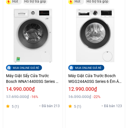
Hot
Hỗ trợ trả góp
Hot
Hỗ trợ trả góp
MUA ONLINE GIÁ RẺ
MUA ONLINE GIÁ RẺ
Máy Giặt Sấy Cửa Trước
Máy Giặt Cửa Trước Bosch
Bosch WNA14400SG Series 4
WGG244A0SG Series 6 Êm Ái
Chính Hãng Giá Tốt
Giá Tốt
14.990.000₫
12.990.000₫
17.690.000₫
16.590.000₫
-16%
-22%
Đã bán 213
Đã bán 123
5 (1)
5 (1)