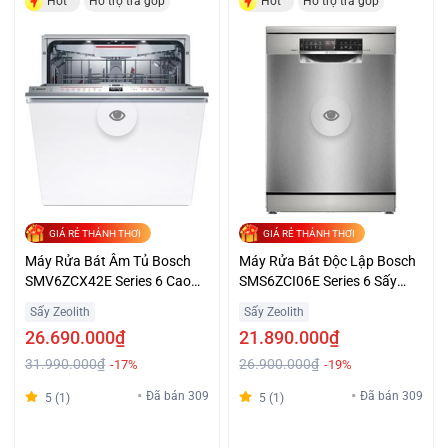
Hot
Hỗ trợ trả góp
Hot
Hỗ trợ trả góp
GIÁ RẺ THẢNH THƠI
GIÁ RẺ THẢNH THƠI
Máy Rửa Bát Âm Tủ Bosch
Máy Rửa Bát Độc Lập Bosch
SMV6ZCX42E Series 6 Cao
SMS6ZCI06E Series 6 Sấy
Cấp Giá Tốt
Zeolith Giá Tốt
Sấy Zeolith
Sấy Zeolith
26.690.000₫
21.890.000₫
31.990.000₫
26.900.000₫
-17%
-19%
Đã bán 309
Đã bán 309
5 (1)
5 (1)