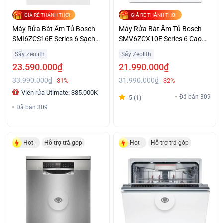
GIÁ RẺ THẢNH THƠI
GIÁ RẺ THẢNH THƠI
Máy Rửa Bát Âm Tủ Bosch
Máy Rửa Bát Âm Tủ Bosch
SMI6ZCS16E Series 6 Sạch
SMV6ZCX10E Series 6 Cao
Khô Giá Sốc
Cấp Giá Tốt
Sấy Zeolith
Sấy Zeolith
23.590.000₫
21.990.000₫
33.990.000₫
31.990.000₫
-31%
-32%
Viên rửa Utimate: 385.000K
Đã bán 309
5 (1)
Đã bán 309
Hot
Hỗ trợ trả góp
Hot
Hỗ trợ trả góp