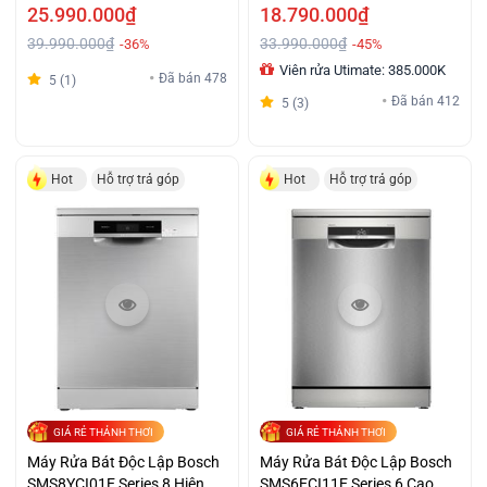
25.990.000₫
18.790.000₫
39.990.000₫
33.990.000₫
-36%
-45%
Viên rửa Utimate: 385.000K
Đã bán 478
5 (1)
Đã bán 412
5 (3)
Hot
Hỗ trợ trả góp
Hot
Hỗ trợ trả góp
GIÁ RẺ THẢNH THƠI
GIÁ RẺ THẢNH THƠI
Máy Rửa Bát Độc Lập Bosch
Máy Rửa Bát Độc Lập Bosch
SMS8YCI01E Series 8 Hiện
SMS6ECI11E Series 6 Cao