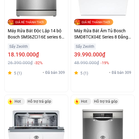
GIÁ RẺ THẢNH THƠI
GIÁ RẺ THẢNH THƠI
Máy Rửa Bát Độc Lập 14 bộ
Máy Rửa Bát Âm Tủ Bosch
Bosch SMS6ZCI16E series 6
SMD8TCX04E Series 8 Đẳng
Sạch Khô Hoàn Hảo
Cấp Giá Tốt
Sấy Zeolith
Sấy Zeolith
18.190.000₫
39.990.000₫
26.390.000₫
48.990.000₫
-32%
-19%
Đã bán 309
Đã bán 309
5 (1)
5 (1)
Hot
Hỗ trợ trả góp
Hot
Hỗ trợ trả góp