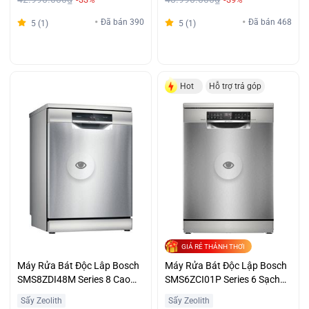
Đã bán 390
Đã bán 468
5 (1)
5 (1)
Hot
Hỗ trợ trả góp
GIÁ RẺ THẢNH THƠI
Máy Rửa Bát Độc Lâp Bosch
Máy Rửa Bát Độc Lập Bosch
SMS8ZDI48M Series 8 Cao
SMS6ZCI01P Series 6 Sạch
Cấp Giá Tốt
Khô Giá Tốt
Sấy Zeolith
Sấy Zeolith