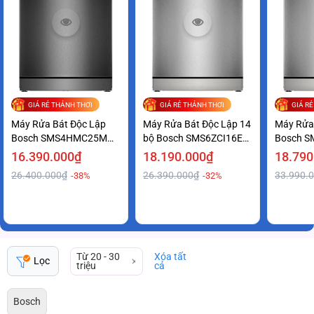
GIÁ RẺ THẢNH THƠI
GIÁ RẺ THẢNH THƠI
GIÁ R
Máy Rửa Bát Độc Lập
Máy Rửa Bát Độc Lập 14
Máy Rửa
Bosch SMS4HMC25M
bộ Bosch SMS6ZCI16E
Bosch S
Series 4 Tiện Lợi Giá Ưu
series 6 Sạch Khô Hoàn
Series 6
16.390.000₫
18.190.000₫
18.790
Đãi
Hảo
Tốt
26.400.000₫
26.390.000₫
33.990.
-38%
-32%
Từ 20 - 30
Xóa tất
Lọc
triệu
cả
Bosch