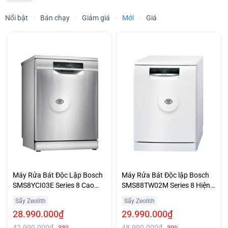
Nổi bật
Bán chạy
Giảm giá
Mới
Giá
Máy Rửa Bát Độc Lập Bosch
Máy Rửa Bát Độc lập Bosch
SMS8YCI03E Series 8 Cao
SMS88TW02M Series 8 Hiện
Cấp Giá Ưu Đãi
Đại Giá Hấp Dẫn
Sấy Zeolith
Sấy Zeolith
28.990.000₫
29.990.000₫
42.990.000₫
48.990.000₫
-33%
-39%