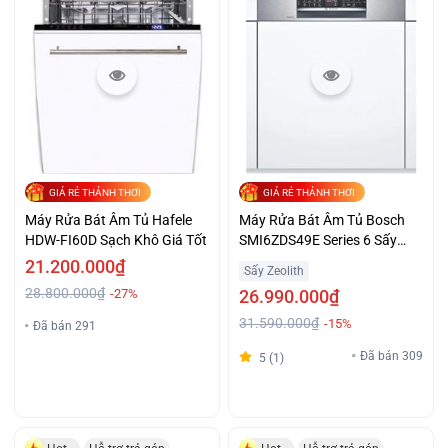
GIÁ RẺ THẢNH THƠI
GIÁ RẺ THẢNH THƠI
Máy Rửa Bát Âm Tủ Hafele
Máy Rửa Bát Âm Tủ Bosch
HDW-FI60D Sạch Khô Giá Tốt
SMI6ZDS49E Series 6 Sấy
Khô Diệt Khuẩn Giá Đại Chiến
21.200.000₫
Sấy Zeolith
28.800.000₫
-27%
26.990.000₫
31.590.000₫
-15%
Đã bán 291
Đã bán 309
5 (1)