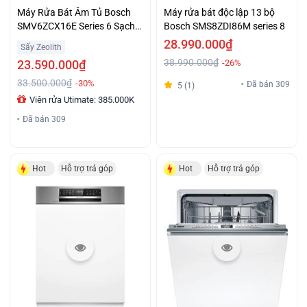
Máy Rửa Bát Âm Tủ Bosch
Máy rửa bát độc lập 13 bộ
SMV6ZCX16E Series 6 Sạch
Bosch SMS8ZDI86M series 8
Khô Diệt Khuẩn
28.990.000₫
Sấy Zeolith
38.990.000₫
23.590.000₫
-26%
33.500.000₫
-30%
Đã bán 309
5 (1)
Viên rửa Utimate: 385.000K
Đã bán 309
Hot
Hỗ trợ trả góp
Hot
Hỗ trợ trả góp