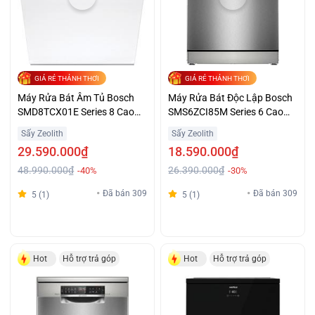
GIÁ RẺ THẢNH THƠI
GIÁ RẺ THẢNH THƠI
Máy Rửa Bát Âm Tủ Bosch
Máy Rửa Bát Độc Lập Bosch
SMD8TCX01E Series 8 Cao
SMS6ZCI85M Series 6 Cao
Cấp Giá Tốt
Cấp Giá Đại Chiến
Sấy Zeolith
Sấy Zeolith
29.590.000₫
18.590.000₫
48.990.000₫
26.390.000₫
-40%
-30%
Đã bán 309
Đã bán 309
5 (1)
5 (1)
Hot
Hỗ trợ trả góp
Hot
Hỗ trợ trả góp