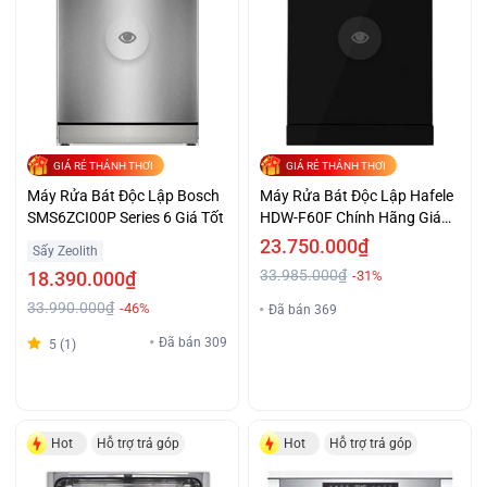
GIÁ RẺ THẢNH THƠI
GIÁ RẺ THẢNH THƠI
Máy Rửa Bát Độc Lập Bosch
Máy Rửa Bát Độc Lập Hafele
SMS6ZCI00P Series 6 Giá Tốt
HDW-F60F Chính Hãng Giá
Ưu Đãi
23.750.000₫
Sấy Zeolith
33.985.000₫
18.390.000₫
-31%
33.990.000₫
-46%
Đã bán 369
Đã bán 309
5 (1)
Hot
Hỗ trợ trả góp
Hot
Hỗ trợ trả góp