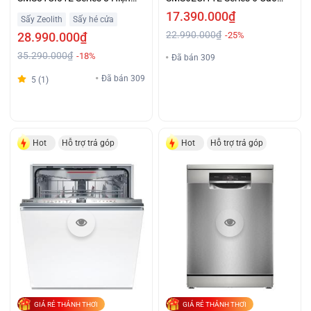
Đại Cao Cấp
Cấp Giá Tốt
17.390.000₫
Sấy Zeolith
Sấy hé cửa
22.990.000₫
28.990.000₫
-25%
35.290.000₫
-18%
Đã bán 309
Đã bán 309
5 (1)
Hot
Hỗ trợ trả góp
Hot
Hỗ trợ trả góp
GIÁ RẺ THẢNH THƠI
GIÁ RẺ THẢNH THƠI