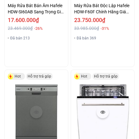
Máy Rửa Bát Bán Âm Hafele
Máy Rửa Bát Độc Lập Hafele
HDW-SI60AB Sang Trọng Giá
HDW-F60F Chính Hãng Giá
Sốc
Ưu Đãi
17.600.000₫
23.750.000₫
23.469.000₫
33.985.000₫
-26%
-31%
Đã bán 213
Đã bán 369
Hot
Hỗ trợ trả góp
Hot
Hỗ trợ trả góp