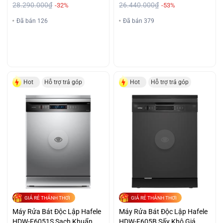
28.290.000₫
26.440.000₫
-32%
-53%
Đã bán 126
Đã bán 379
Hot
Hỗ trợ trả góp
Hot
Hỗ trợ trả góp
GIÁ RẺ THẢNH THƠI
GIÁ RẺ THẢNH THƠI
Máy Rửa Bát Độc Lập Hafele
Máy Rửa Bát Độc Lập Hafele
HDW-F6051S Sạch Khuẩn
HDW-F605B Sấy Khô Giá