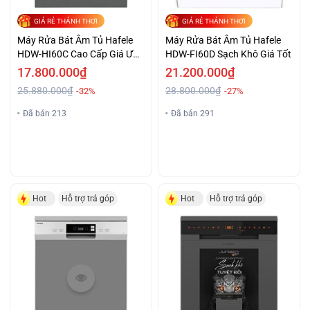
GIÁ RẺ THẢNH THƠI
GIÁ RẺ THẢNH THƠI
Máy Rửa Bát Âm Tủ Hafele
Máy Rửa Bát Âm Tủ Hafele
HDW-HI60C Cao Cấp Giá Ưu
HDW-FI60D Sạch Khô Giá Tốt
Đãi
17.800.000₫
21.200.000₫
25.880.000₫
28.800.000₫
-32%
-27%
Đã bán 213
Đã bán 291
Hot
Hỗ trợ trả góp
Hot
Hỗ trợ trả góp