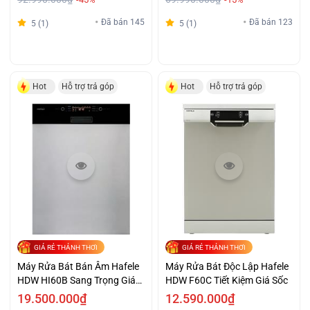
Đã bán 145
Đã bán 123
5 (1)
5 (1)
Hot
Hỗ trợ trả góp
Hot
Hỗ trợ trả góp
GIÁ RẺ THẢNH THƠI
GIÁ RẺ THẢNH THƠI
Máy Rửa Bát Bán Âm Hafele
Máy Rửa Bát Độc Lập Hafele
HDW HI60B Sang Trọng Giá
HDW F60C Tiết Kiệm Giá Sốc
Tốt
19.500.000₫
12.590.000₫