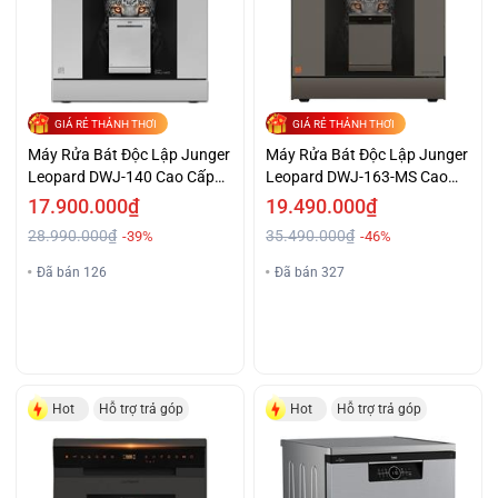
GIÁ RẺ THẢNH THƠI
GIÁ RẺ THẢNH THƠI
Máy Rửa Bát Độc Lập Junger
Máy Rửa Bát Độc Lập Junger
Leopard DWJ-140 Cao Cấp
Leopard DWJ-163-MS Cao
Giá Tốt
Cấp Giá Sốc
17.900.000₫
19.490.000₫
28.990.000₫
35.490.000₫
-39%
-46%
Đã bán 126
Đã bán 327
Hot
Hỗ trợ trả góp
Hot
Hỗ trợ trả góp