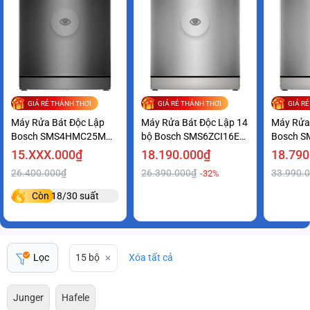
GIÁ RẺ THẢNH THƠI
GIÁ RẺ THẢNH THƠI
GIÁ R
Máy Rửa Bát Độc Lập
Máy Rửa Bát Độc Lập 14
Máy Rửa
Bosch SMS4HMC25M
bộ Bosch SMS6ZCI16E
Bosch S
Series 4 Tiện Lợi Giá Ưu
series 6 Sạch Khô Hoàn
Series 6
15.XXX.000₫
18.190.000₫
18.790
Đãi
Hảo
Tốt
26.400.000₫
26.390.000₫
33.990.
-32%
Còn 18/30 suất
Lọc
15 bộ
Xóa tất cả
Junger
Hafele