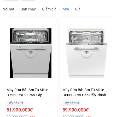
Nổi bật
Bán chạy
Giảm giá
Mới
Giá
Máy Rửa Bát Âm Tủ Miele
Máy Rửa Bát Âm Tủ Miele
G7360CSCVI Cao Cấp
G6060SCVI Cao Cấp Chính
AutoDos Hiện Đại Giá Tốt
Hãng Giá Cạnh Tranh
Sấy hé cửa
Sấy hé cửa
51.990.000₫
59.990.000₫
92.990.000₫
69.990.000₫
-45%
-15%