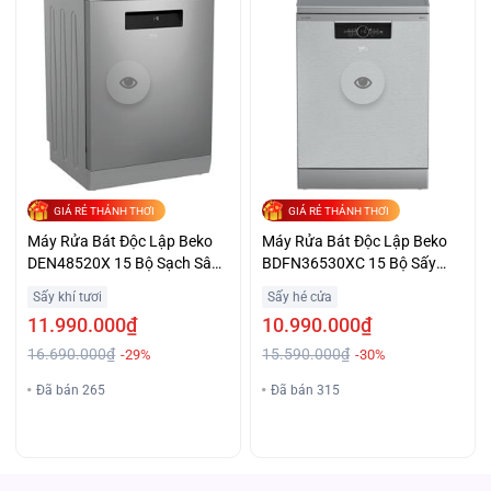
GIÁ RẺ THẢNH THƠI
GIÁ RẺ THẢNH THƠI
Máy Rửa Bát Độc Lập Beko
Máy Rửa Bát Độc Lập Beko
DEN48520X 15 Bộ Sạch Sâu
BDFN36530XC 15 Bộ Sấy
Giá Tốt
Khô Giá Yêu
Sấy khí tươi
Sấy hé cửa
11.990.000₫
10.990.000₫
16.690.000₫
15.590.000₫
-29%
-30%
Đã bán 265
Đã bán 315