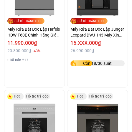
GIÁ RẺ THẢNH THƠI
GIÁ RẺ THẢNH THƠI
Máy Rửa Bát Độc Lập Hafele
Máy Rửa Bát Độc Lập Junger
HDW-F60E Chính Hãng Giá
Leopard DWJ-143 Máy Xịn
Tốt
Giá Êm
11.990.000₫
16.XXX.000₫
20.800.000₫
26.990.000₫
-43%
Đã bán 213
Còn 18/30 suất
Hot
Hỗ trợ trả góp
Hot
Hỗ trợ trả góp