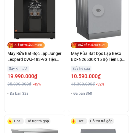
GIÁ RẺ THẢNH THƠI
GIÁ RẺ THẢNH THƠI
Máy Rửa Bát Độc Lập Junger
Máy Rửa Bát Độc Lập Beko
Leopard DWJ-183-VG Tiện
BDFN26530X 15 Bộ Tiện Lợi
Lợi Giá Tốt
Giá Tốt
Sấy khí tươi
Sấy hé cửa
19.990.000₫
10.590.000₫
35.990.000₫
15.390.000₫
-45%
-32%
Đã bán 328
Đã bán 368
Hot
Hỗ trợ trả góp
Hot
Hỗ trợ trả góp