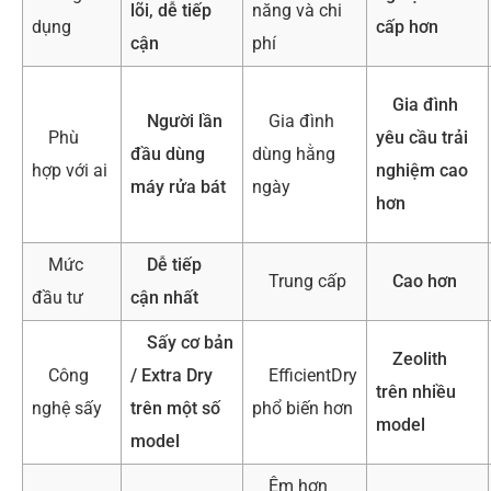
lõi, dễ tiếp
năng và chi
dụng
cấp hơn
cận
phí
Gia đình
Người lần
Gia đình
Phù
yêu cầu trải
đầu dùng
dùng hằng
hợp với ai
nghiệm cao
máy rửa bát
ngày
hơn
Mức
Dễ tiếp
Trung cấp
Cao hơn
đầu tư
cận nhất
Sấy cơ bản
Zeolith
Công
/ Extra Dry
EfficientDry
trên nhiều
nghệ sấy
trên một số
phổ biến hơn
model
model
Êm hơn