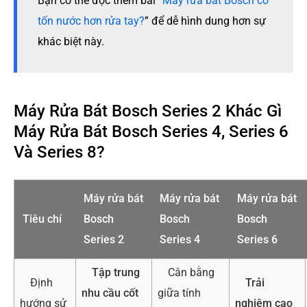
Bạn có thể đọc thêm bài “
Máy rửa bát Bosch có
tốn nước hơn rửa tay?
” để dễ hình dung hơn sự
khác biệt này.
Máy Rửa Bát Bosch Series 2 Khác Gì
Máy Rửa Bát Bosch Series 4, Series 6
Và Series 8?
Máy rửa bát
Máy rửa bát
Máy rửa bát
Tiêu chí
Bosch
Bosch
Bosch
Series 2
Series 4
Series 6
Tập trung
Cân bằng
Định
Trải
nhu cầu cốt
giữa tính
hướng sử
nghiệm cao