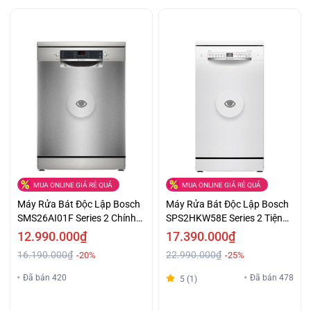
MUA ONLINE GIÁ RẺ QUÁ
MUA ONLINE GIÁ RẺ QUÁ
Máy Rửa Bát Độc Lập Bosch
Máy Rửa Bát Độc Lập Bosch
SMS26AI01F Series 2 Chính
SPS2HKW58E Series 2 Tiện
Hãng Giá Tiết Kiệm
Lợi Tiết Kiệm Giá Tốt
12.990.000₫
17.390.000₫
16.190.000₫
22.990.000₫
-20%
-25%
Đã bán 420
Đã bán 478
5 (1)