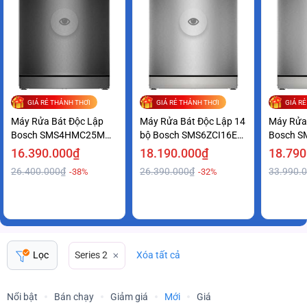
GIÁ RẺ THẢNH THƠI
GIÁ RẺ THẢNH THƠI
GIÁ R
Máy Rửa Bát Độc Lập
Máy Rửa Bát Độc Lập 14
Máy Rửa
Bosch SMS4HMC25M
bộ Bosch SMS6ZCI16E
Bosch S
Series 4 Tiện Lợi Giá Ưu
series 6 Sạch Khô Hoàn
Series 6
16.390.000₫
18.190.000₫
18.790
Đãi
Hảo
Tốt
26.400.000₫
26.390.000₫
33.990.
-38%
-32%
Lọc
Series 2
Xóa tất cả
Nổi bật
Bán chạy
Giảm giá
Mới
Giá