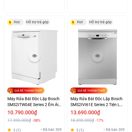
Hot
Hỗ trợ trả góp
Hot
Hỗ trợ trả góp
GIÁ RẺ THẢNH THƠI
GIÁ RẺ THẢNH THƠI
Máy Rửa Bát Độc Lập Bosch
Máy Rửa Bát Độc Lập Bosch
SMS2ITW04E Series 2 Êm Ái
SMS2IVI61E Series 2 Tiện Lợi
Giá Tốt
Giá Tiết Kiệm
10.790.000₫
13.690.000₫
17.390.000₫
16.390.000₫
-38%
-17%
Đã bán 309
Đã bán 309
5 (1)
5 (1)