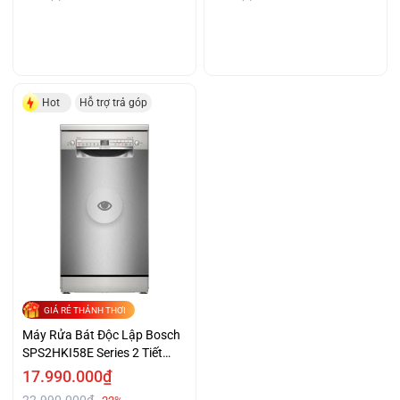
Hot
Hỗ trợ trả góp
GIÁ RẺ THẢNH THƠI
Máy Rửa Bát Độc Lập Bosch
SPS2HKI58E Series 2 Tiết
Kiệm Giá Tốt Quá
17.990.000₫