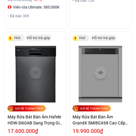
Đã bán 126
Viên rửa Utimate: 385.000K
Đã bán 309
Hot
Hỗ trợ trả góp
Hot
Hỗ trợ trả góp
GIÁ RẺ THẢNH THƠI
GIÁ RẺ THẢNH THƠI
Máy Rửa Bát Bán Âm Hafele
Máy Rửa Bát Bán Âm
HDW-SI60AB Sang Trọng Giá
GrandX SMI8GX68 Cao Cấp
Sốc
Giá Đại Chiến
17.600.000₫
19.990.000₫