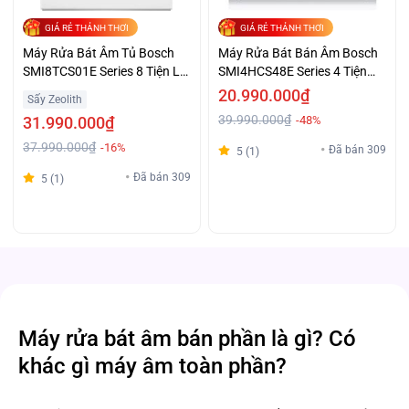
GIÁ RẺ THẢNH THƠI
GIÁ RẺ THẢNH THƠI
Máy Rửa Bát Âm Tủ Bosch
Máy Rửa Bát Bán Âm Bosch
SMI8TCS01E Series 8 Tiện Lợi
SMI4HCS48E Series 4 Tiện
Giá Sốc
Lợi Giá Tốt
20.990.000₫
Sấy Zeolith
39.990.000₫
31.990.000₫
-48%
37.990.000₫
-16%
Đã bán 309
5 (1)
Đã bán 309
5 (1)
Máy rửa bát âm bán phần là gì? Có
khác gì máy âm toàn phần?