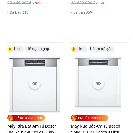
23.469.000₫
30.680.000₫
-26%
-35%
Đã bán 213
Đã bán 359
Hot
Hỗ trợ trả góp
Hot
Hỗ trợ trả góp
GIÁ RẺ THẢNH THƠI
GIÁ RẺ THẢNH THƠI
Máy Rửa Bát Âm Tủ Bosch
Máy Rửa Bát Âm Tủ Bosch
SMI6ZDS49E Series 6 Sấy
SMI4ECS14E Series 4 Hiện