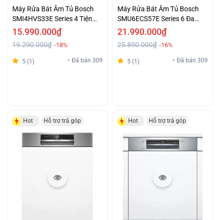
Máy Rửa Bát Âm Tủ Bosch
Máy Rửa Bát Âm Tủ Bosch
SMI4HVS33E Series 4 Tiện
SMU6ECS57E Series 6 Đa
Lợi Giá Ưu Đãi
Năng Giá Tốt
15.990.000₫
21.990.000₫
19.290.000₫
25.890.000₫
-18%
-16%
Đã bán 309
Đã bán 309
5 (1)
5 (1)
Hot
Hỗ trợ trả góp
Hot
Hỗ trợ trả góp