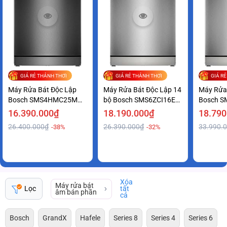
GIÁ RẺ THẢNH THƠI
GIÁ RẺ THẢNH THƠI
GIÁ R
Máy Rửa Bát Độc Lập
Máy Rửa Bát Độc Lập 14
Máy Rửa
Bosch SMS4HMC25M
bộ Bosch SMS6ZCI16E
Bosch S
Series 4 Tiện Lợi Giá Ưu
series 6 Sạch Khô Hoàn
Series 6
16.390.000₫
18.190.000₫
18.790
Đãi
Hảo
Tốt
26.400.000₫
26.390.000₫
33.990.
-38%
-32%
Xóa
Máy rửa bát
Lọc
tất
âm bán phần
cả
Bosch
GrandX
Hafele
Series 8
Series 4
Series 6