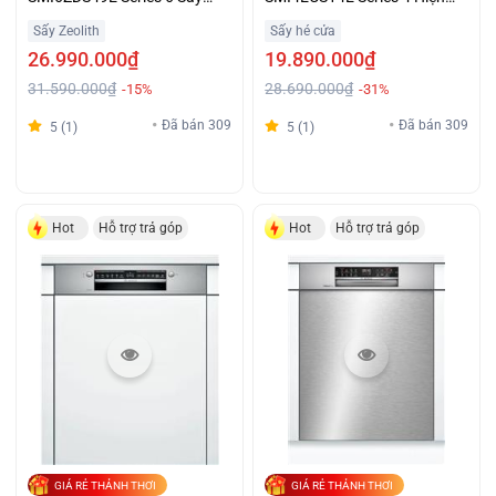
Khô Diệt Khuẩn Giá Đại Chiến
Đại Giá Sốc
Sấy Zeolith
Sấy hé cửa
26.990.000₫
19.890.000₫
31.590.000₫
28.690.000₫
-15%
-31%
Đã bán 309
Đã bán 309
5 (1)
5 (1)
Hot
Hỗ trợ trả góp
Hot
Hỗ trợ trả góp
GIÁ RẺ THẢNH THƠI
GIÁ RẺ THẢNH THƠI