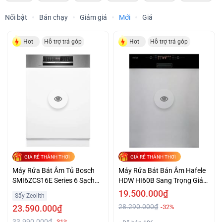
Nổi bật
Bán chạy
Giảm giá
Mới
Giá
Hot
Hỗ trợ trả góp
Hot
Hỗ trợ trả góp
GIÁ RẺ THẢNH THƠI
GIÁ RẺ THẢNH THƠI
Máy Rửa Bát Âm Tủ Bosch
Máy Rửa Bát Bán Âm Hafele
SMI6ZCS16E Series 6 Sạch
HDW HI60B Sang Trọng Giá
Khô Giá Sốc
Tốt
19.500.000₫
Sấy Zeolith
28.290.000₫
23.590.000₫
-32%
33.990.000₫
-31%