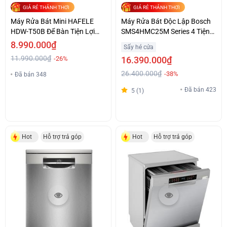
GIÁ RẺ THẢNH THƠI
GIÁ RẺ THẢNH THƠI
Máy Rửa Bát Mini HAFELE
Máy Rửa Bát Độc Lập Bosch
HDW-T50B Để Bàn Tiện Lợi
SMS4HMC25M Series 4 Tiện
Giá Tốt
Lợi Giá Ưu Đãi
8.990.000₫
Sấy hé cửa
11.990.000₫
-26%
16.390.000₫
26.400.000₫
-38%
Đã bán 348
Đã bán 423
5 (1)
Hot
Hỗ trợ trả góp
Hot
Hỗ trợ trả góp