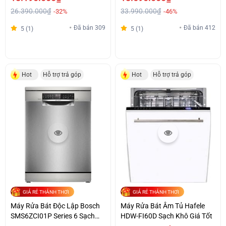
26.390.000₫
33.990.000₫
-32%
-46%
Đã bán 309
Đã bán 412
5 (1)
5 (1)
Hot
Hỗ trợ trả góp
Hot
Hỗ trợ trả góp
GIÁ RẺ THẢNH THƠI
GIÁ RẺ THẢNH THƠI
Máy Rửa Bát Độc Lập Bosch
Máy Rửa Bát Âm Tủ Hafele
SMS6ZCI01P Series 6 Sạch
HDW-FI60D Sạch Khô Giá Tốt