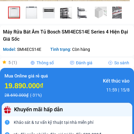
Máy Rửa Bát Âm Tủ Bosch SMI4ECS14E Series 4 Hiện Đại
Giá Sốc
Model:
SMI4ECS14E
Tình trạng:
Còn hàng
5 (1)
Thông số
Đánh giá
So sánh
Mua Online giá rẻ quá
Kết thúc vào
19.890.000₫
11:59 | 15/8
28.690.000₫
(-31%)
Khuyến mãi hấp dẫn
Khảo sát & tư vấn kỹ thuật tại nhà miễn phí
1