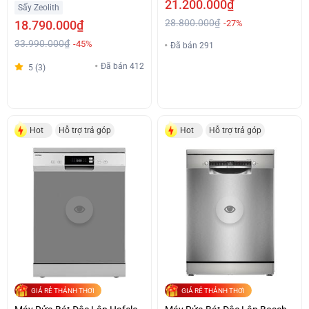
Khô Giá Tốt
21.200.000₫
Sấy Zeolith
28.800.000₫
18.790.000₫
-27%
33.990.000₫
-45%
Đã bán 291
Đã bán 412
5 (3)
Hot
Hỗ trợ trả góp
Hot
Hỗ trợ trả góp
GIÁ RẺ THẢNH THƠI
GIÁ RẺ THẢNH THƠI