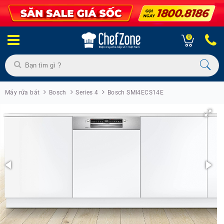
0
Máy rửa bát
Bosch
Series 4
Bosch SMI4ECS14E