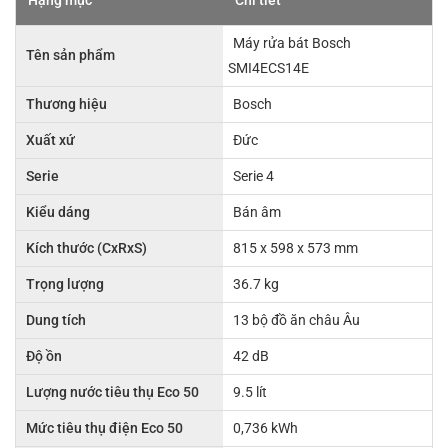
Máy rửa bát Bosch
Tên sản phẩm
SMI4ECS14E
Thương hiệu
Bosch
Xuất xứ
Đức
Serie
Serie 4
Kiểu dáng
Bán âm
Kích thước (CxRxS)
815 x 598 x 573 mm
Trọng lượng
36.7 kg
Dung tích
13 bộ đồ ăn châu Âu
Độ ồn
42 dB
Lượng nước tiêu thụ Eco 50
9.5 lít
Mức tiêu thụ điện Eco 50
0,736 kWh