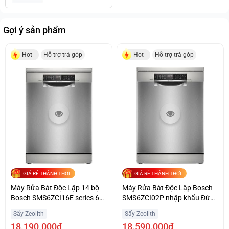
Series 4 Hiện Đại
Giá Sốc
Gợi ý sản phẩm
Hot
Hỗ trợ trả góp
Hot
Hỗ trợ trả góp
GIÁ RẺ THẢNH THƠI
GIÁ RẺ THẢNH THƠI
Máy Rửa Bát Độc Lập 14 bộ
Máy Rửa Bát Độc Lập Bosch
Bosch SMS6ZCI16E series 6
SMS6ZCI02P nhập khẩu Đức,
Sạch Khô Hoàn Hảo
Series 6, sấy Zeolith
Sấy Zeolith
Sấy Zeolith
18.190.000₫
18.590.000₫