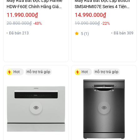
Máy Rửa Bát Độc Lập Hafele
Máy Rửa Bát Độc Lập Bosch
HDW-F60E Chính Hãng Giá
SMS4HMI07E Series 4 Tiện
Tốt
Lợi Giá Ưu Đãi
11.990.000₫
14.990.000₫
20.800.000₫
19.090.000₫
-43%
-22%
Đã bán 213
Đã bán 309
5 (1)
Hot
Hỗ trợ trả góp
Hot
Hỗ trợ trả góp