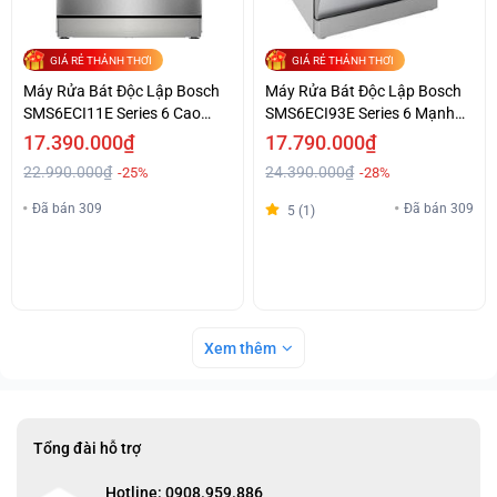
GIÁ RẺ THẢNH THƠI
GIÁ RẺ THẢNH THƠI
Máy Rửa Bát Độc Lập Bosch
Máy Rửa Bát Độc Lập Bosch
SMS6ECI11E Series 6 Cao
SMS6ECI93E Series 6 Mạnh
Cấp Giá Tốt
Mẽ Chính Hãng
17.390.000₫
17.790.000₫
22.990.000₫
24.390.000₫
-25%
-28%
Đã bán 309
Đã bán 309
5 (1)
Xem thêm
Tổng đài hỗ trợ
Hotline: 0908.959.886