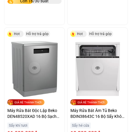
Còn 16/30 suất
Hot
Hỗ trợ trả góp
Hot
Hỗ trợ trả góp
GIÁ RẺ THẢNH THƠI
GIÁ RẺ THẢNH THƠI
Máy Rửa Bát Độc Lập Beko
Máy Rửa Bát Âm Tủ Beko
DEN48520XAD 16 Bộ Sạch
BDIN38643C 16 Bộ Sấy Khô
Khô Tiết Kiệm
Giá Sốc
Sấy khí tươi
Sấy hé cửa