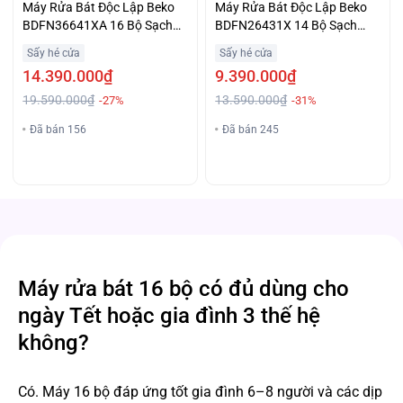
Máy Rửa Bát Độc Lập Beko
Máy Rửa Bát Độc Lập Beko
BDFN36641XA 16 Bộ Sạch
BDFN26431X 14 Bộ Sạch
Sâu Giá Tốt
Khuẩn Giá Ưu Đãi
Sấy hé cửa
Sấy hé cửa
14.390.000₫
9.390.000₫
19.590.000₫
13.590.000₫
-27%
-31%
Đã bán 156
Đã bán 245
Máy rửa bát 16 bộ có đủ dùng cho
ngày Tết hoặc gia đình 3 thế hệ
không?
Có. Máy 16 bộ đáp ứng tốt gia đình 6–8 người và các dịp