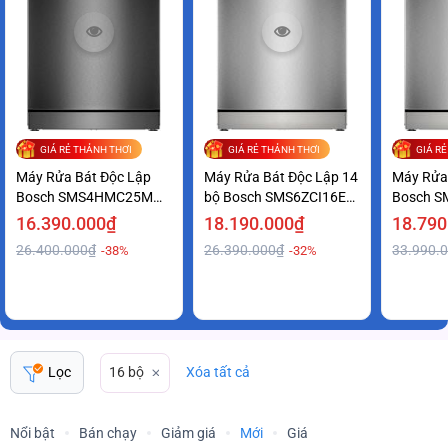
GIÁ RẺ THẢNH THƠI
GIÁ RẺ THẢNH THƠI
GIÁ R
Máy Rửa Bát Độc Lập
Máy Rửa Bát Độc Lập 14
Máy Rửa
Bosch SMS4HMC25M
bộ Bosch SMS6ZCI16E
Bosch S
Series 4 Tiện Lợi Giá Ưu
series 6 Sạch Khô Hoàn
Series 6
16.390.000₫
18.190.000₫
18.790
Đãi
Hảo
Tốt
26.400.000₫
26.390.000₫
33.990.
-38%
-32%
Lọc
16 bộ
Xóa tất cả
Nổi bật
Bán chạy
Giảm giá
Mới
Giá