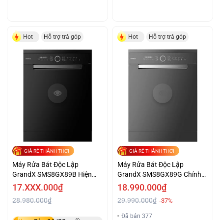
Hot
Hỗ trợ trả góp
Hot
Hỗ trợ trả góp
GIÁ RẺ THẢNH THƠI
GIÁ RẺ THẢNH THƠI
Máy Rửa Bát Độc Lập
Máy Rửa Bát Độc Lập
GrandX SMS8GX89B Hiện
GrandX SMS8GX89G Chính
Đại Giá Ưu Đãi
Hãng Giá Tốt
17.XXX.000₫
18.990.000₫
28.980.000₫
29.990.000₫
-37%
Đã bán 377