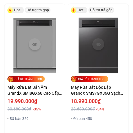
Hot
Hỗ trợ trả góp
Hot
Hỗ trợ trả góp
GIÁ RẺ THẢNH THƠI
GIÁ RẺ THẢNH THƠI
Máy Rửa Bát Bán Âm
Máy Rửa Bát Độc Lập
GrandX SMI8GX68 Cao Cấp
GrandX SMS7GX86G Sạch
Giá Đại Chiến
Khô Giá Sốc
19.990.000₫
18.990.000₫
30.680.000₫
28.680.000₫
-35%
-34%
Đã bán 359
Đã bán 458