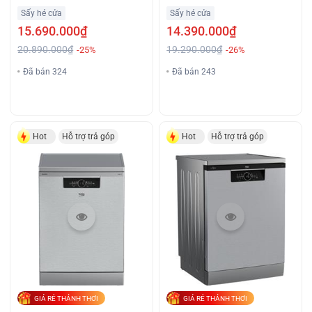
Giá Tốt
Cấp Giá Tốt
Sấy hé cửa
Sấy hé cửa
15.690.000₫
14.390.000₫
20.890.000₫
19.290.000₫
-25%
-26%
Đã bán 324
Đã bán 243
Hot
Hỗ trợ trả góp
Hot
Hỗ trợ trả góp
GIÁ RẺ THẢNH THƠI
GIÁ RẺ THẢNH THƠI