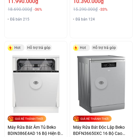
11.990.000₫
10.390.000₫
18.690.000₫
15.290.000₫
-36%
-33%
Đã bán 215
Đã bán 124
Hot
Hỗ trợ trả góp
Hot
Hỗ trợ trả góp
GIÁ RẺ THẢNH THƠI
GIÁ RẺ THẢNH THƠI
Máy Rửa Bát Âm Tủ Beko
Máy Rửa Bát Độc Lập Beko
BDIN386E4AD 16 Bộ Hiện Đại
BDFN36650XC 16 Bộ Cao