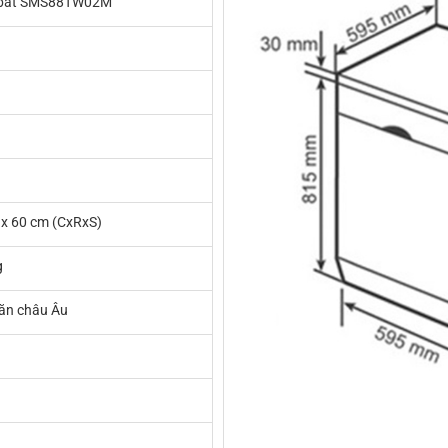
 bát SMS88TW02M
 x 60 cm (CxRxS)
g
 ăn châu Âu