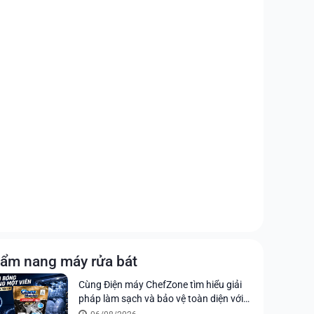
ẩm nang máy rửa bát
Cùng Điện máy ChefZone tìm hiểu giải
pháp làm sạch và bảo vệ toàn diện với
viên rửa chén Glanz Meister All in 1