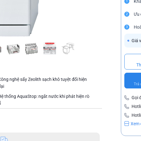
Khả
1
Ưu 
2
Hoà
3
Giá 
Th
Công nghệ sấy Zeolith sạch khô tuyệt đối hiện
Trả 
đại
Hệ thống AquaStop: ngắt nước khi phát hiện rò
Gọi 
ỉ
Hotl
Hotl
Xem 