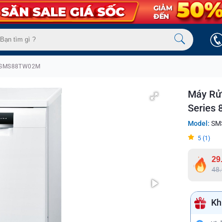
 SMS88TW02M
Máy Rử
Series 
Model:
SM
5 (1)
29
48
Kh