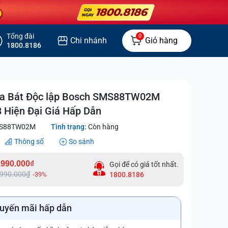
Tổng đài
0
Chi nhánh
Giỏ hàng
1800.8186
a Bát Độc lập Bosch SMS88TW02M
8 Hiện Đại Giá Hấp Dẫn
S88TW02M
Tình trạng:
Còn hàng
Thông số
So sánh
.990.000₫
Gọi để có giá tốt nhất.
.990.000₫
-39%
1800.8186
uyến mãi hấp dẫn