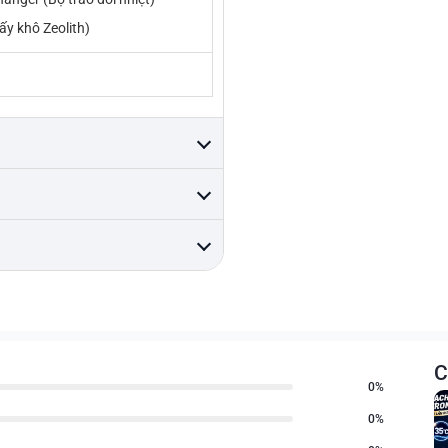
Sấy khô Zeolith)
C
0%
0%