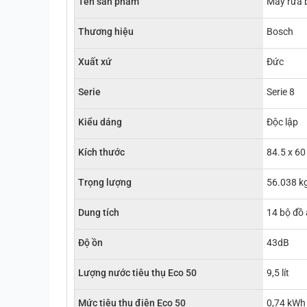
Tên sản phẩm
Máy rửa
Thương hiệu
Bosch
Xuất xứ
Đức
Serie
Serie 8
Kiểu dáng
Độc lập
Kích thước
84.5 x 60
Trọng lượng
56.038 k
Dung tích
14 bộ đồ
Độ ồn
43dB
Lượng nước tiêu thụ Eco 50
9,5 lít
Mức tiêu thụ điện Eco 50
0,74 kWh