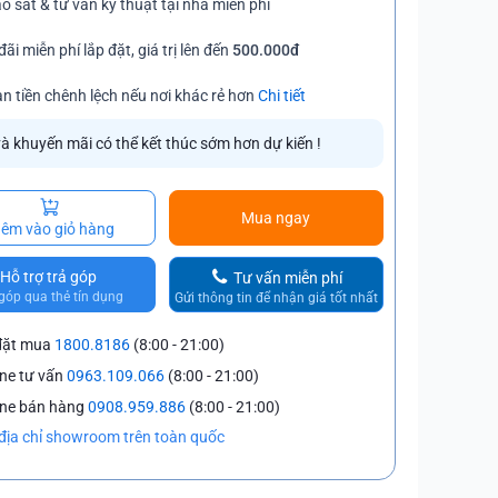
o sát & tư vấn kỹ thuật tại nhà miễn phí
đãi miễn phí lắp đặt, giá trị lên đến
500.000đ
n tiền chênh lệch nếu nơi khác rẻ hơn
Chi tiết
và khuyến mãi có thể kết thúc sớm hơn dự kiến !
Mua ngay
êm vào giỏ hàng
Hỗ trợ trả góp
Tư vấn miễn phí
góp qua thẻ tín dụng
Gửi thông tin để nhận giá tốt nhất
đặt mua
1800.8186
(8:00 - 21:00)
ine tư vấn
0963.109.066
(8:00 - 21:00)
ine bán hàng
0908.959.886
(8:00 - 21:00)
địa chỉ showroom trên toàn quốc