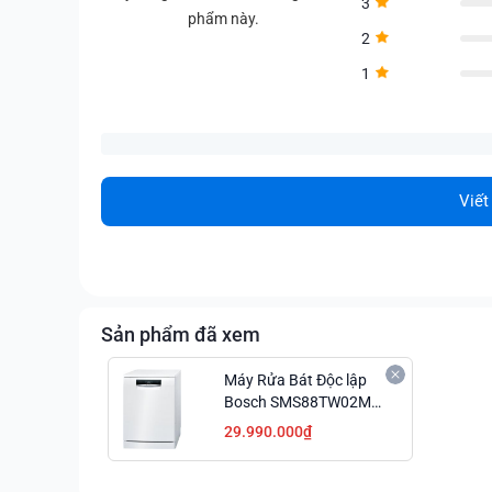
3
phẩm này.
2
1
Viết
Sản phẩm đã xem
Máy Rửa Bát Độc lập
Bosch SMS88TW02M
Series 8 Hiện Đại Giá
29.990.000₫
Hấp Dẫn