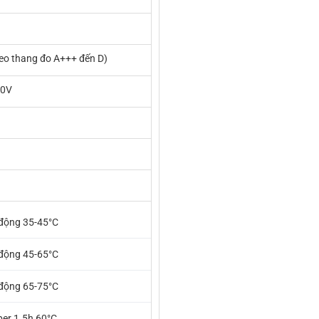
eo thang đo A+++ đến D)
40V
động 35-45°C
động 45-65°C
động 65-75°C
er 1.5h 60°C