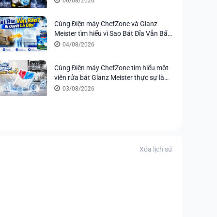
06/08/2026
Ultimate
Cùng Điện máy ChefZone và Glanz
Meister tìm hiểu vì Sao Bát Đĩa Vẫn Bẩn
Sau Khi Rửa Máy? Bí Quyết Nằm Ở Viên
04/08/2026
Rửa
Cùng Điện máy ChefZone tìm hiểu một
viên rửa bát Glanz Meister thực sự làm
được bao nhiêu việc?
03/08/2026
Xóa lịch sử