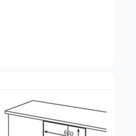
lý chính hãng Bosch
Xem chứng
Hỗ trợ đổi mới trong
15 ngày
(Chi tiết)