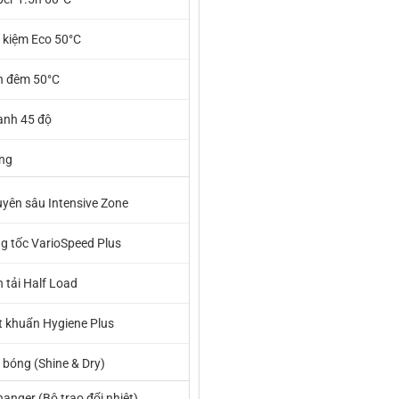
t kiệm Eco 50°C
n đêm 50°C
anh 45 độ
ng
yên sâu Intensive Zone
g tốc VarioSpeed Plus
 tải Half Load
t khuẩn Hygiene Plus
 bóng (Shine & Dry)
anger (Bộ trao đổi nhiệt)