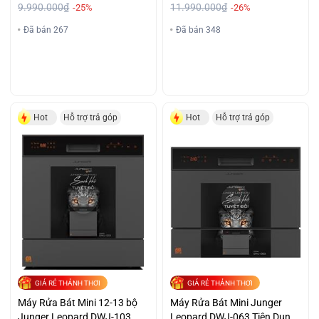
9.990.000₫
11.990.000₫
-25%
-26%
Đã bán 267
Đã bán 348
Hot
Hỗ trợ trả góp
Hot
Hỗ trợ trả góp
GIÁ RẺ THẢNH THƠI
GIÁ RẺ THẢNH THƠI
Máy Rửa Bát Mini 12-13 bộ
Máy Rửa Bát Mini Junger
Junger Leopard DWJ-103
Leopard DWJ-063 Tiện Dụng