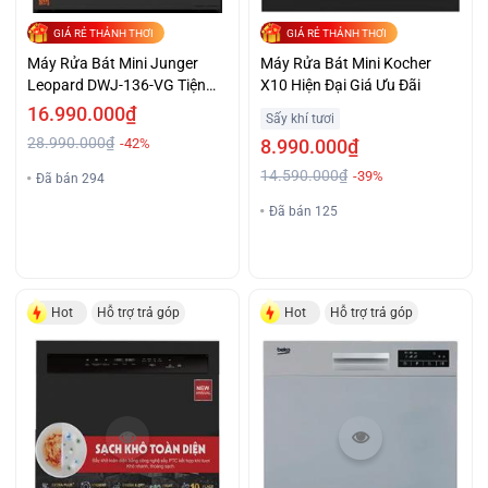
GIÁ RẺ THẢNH THƠI
GIÁ RẺ THẢNH THƠI
Máy Rửa Bát Mini Junger
Máy Rửa Bát Mini Kocher
Leopard DWJ-136-VG Tiện
X10 Hiện Đại Giá Ưu Đãi
Lợi Giá Tốt
16.990.000₫
Sấy khí tươi
28.990.000₫
-42%
8.990.000₫
14.590.000₫
-39%
Đã bán 294
Đã bán 125
Hot
Hỗ trợ trả góp
Hot
Hỗ trợ trả góp