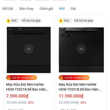
Nổi bật
Bán chạy
Giảm giá
Mới
Giá
Hot
Hỗ trợ trả góp
Hot
Hỗ trợ trả góp
GIÁ RẺ THẢNH THƠI
GIÁ RẺ THẢNH THƠI
Máy Rửa Bát Mini Hafele
Máy Rửa Bát Mini Hafele
HDW-T5531B Để Bàn Hiện
HDW-T5551B Để Bàn Hiện
Đại Giá Tốt
Đại
7.590.000₫
11.590.000₫
15.500.000₫
20.250.000₫
-52%
-43%