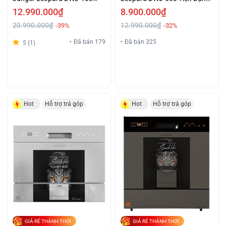
Tiện Lợi Giá Ưu Đãi
Giá Sốc
12.990.000₫
8.900.000₫
20.990.000₫
12.990.000₫
-39%
-32%
Đã bán 179
Đã bán 325
5 (1)
Hot
Hỗ trợ trả góp
Hot
Hỗ trợ trả góp
GIÁ RẺ THẢNH THƠI
GIÁ RẺ THẢNH THƠI