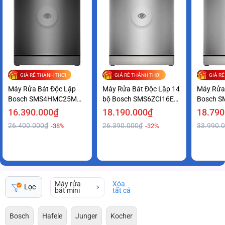
GIÁ RẺ THẢNH THƠI
GIÁ RẺ THẢNH THƠI
GIÁ R
Máy Rửa Bát Độc Lập
Máy Rửa Bát Độc Lập 14
Máy Rửa
Bosch SMS4HMC25M
bộ Bosch SMS6ZCI16E
Bosch S
Series 4 Tiện Lợi Giá Ưu
series 6 Sạch Khô Hoàn
Series 6
16.390.000₫
18.190.000₫
18.790
Đãi
Hảo
Tốt
26.400.000₫
26.390.000₫
33.990.
-38%
-32%
Máy rửa
Xóa
Lọc
bát mini
tất cả
Bosch
Hafele
Junger
Kocher