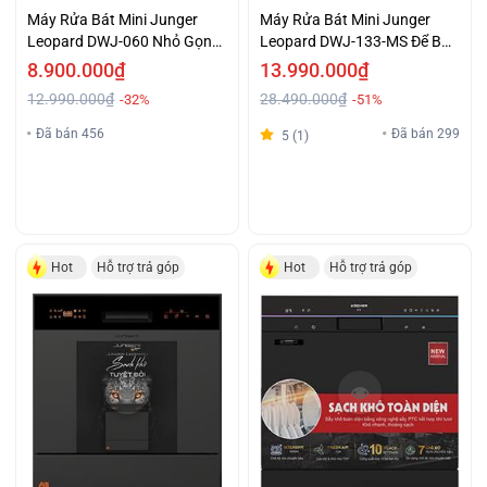
Máy Rửa Bát Mini Junger
Máy Rửa Bát Mini Junger
Leopard DWJ-060 Nhỏ Gọn
Leopard DWJ-133-MS Để Bàn
Tiện Lợi
Hiện Đại
8.900.000₫
13.990.000₫
12.990.000₫
28.490.000₫
-32%
-51%
Đã bán 456
Đã bán 299
5 (1)
Hot
Hỗ trợ trả góp
Hot
Hỗ trợ trả góp