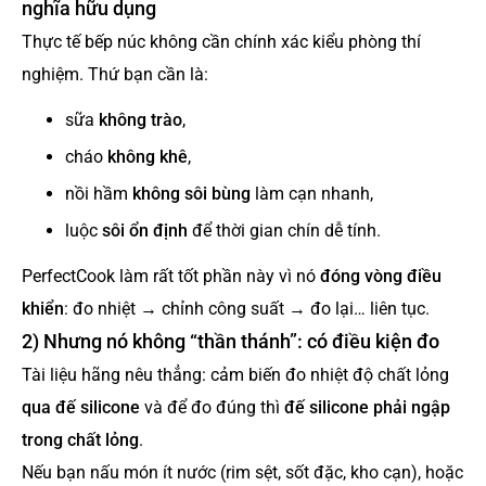
nghĩa hữu dụng
Thực tế bếp núc không cần chính xác kiểu phòng thí
nghiệm. Thứ bạn cần là:
sữa
không trào
,
cháo
không khê
,
nồi hầm
không sôi bùng
làm cạn nhanh,
luộc
sôi ổn định
để thời gian chín dễ tính.
PerfectCook làm rất tốt phần này vì nó
đóng vòng điều
khiển
: đo nhiệt → chỉnh công suất → đo lại… liên tục.
2) Nhưng nó không “thần thánh”: có điều kiện đo
Tài liệu hãng nêu thẳng: cảm biến đo nhiệt độ chất lỏng
qua đế silicone
và để đo đúng thì
đế silicone phải ngập
trong chất lỏng
.
Nếu bạn nấu món ít nước (rim sệt, sốt đặc, kho cạn), hoặc