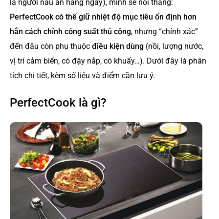
là người nấu ăn hằng ngày), mình sẽ nói thẳng:
PerfectCook có thể giữ nhiệt độ mục tiêu ổn định hơn
hẳn cách chỉnh công suất thủ công
, nhưng “chính xác”
đến đâu còn phụ thuộc
điều kiện dùng
(nồi, lượng nước,
vị trí cảm biến, có đậy nắp, có khuấy…). Dưới đây là phân
tích chi tiết, kèm số liệu và điểm cần lưu ý.
PerfectCook là gì?