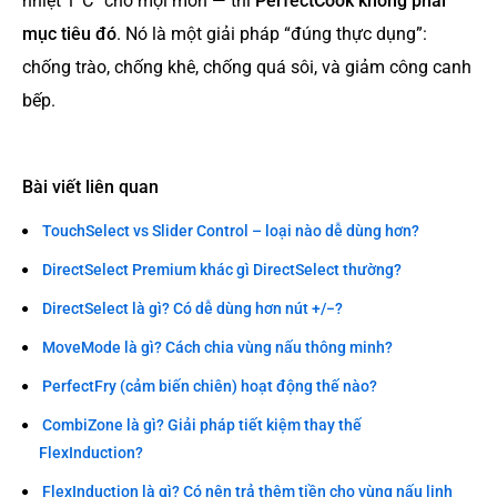
nhiệt 1°C” cho mọi món — thì
PerfectCook không phải
mục tiêu đó
. Nó là một giải pháp “đúng thực dụng”:
chống trào, chống khê, chống quá sôi, và giảm công canh
bếp.
Bài viết liên quan
TouchSelect vs Slider Control – loại nào dễ dùng hơn?
DirectSelect Premium khác gì DirectSelect thường?
DirectSelect là gì? Có dễ dùng hơn nút +/−?
MoveMode là gì? Cách chia vùng nấu thông minh?
PerfectFry (cảm biến chiên) hoạt động thế nào?
CombiZone là gì? Giải pháp tiết kiệm thay thế
FlexInduction?
FlexInduction là gì? Có nên trả thêm tiền cho vùng nấu linh