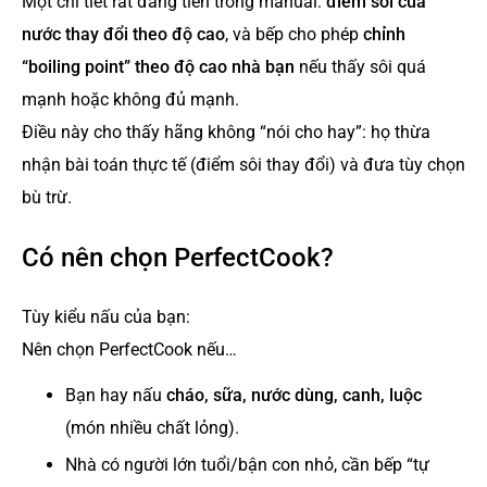
Một chi tiết rất đáng tiền trong manual:
điểm sôi của
nước thay đổi theo độ cao
, và bếp cho phép
chỉnh
“boiling point” theo độ cao nhà bạn
nếu thấy sôi quá
mạnh hoặc không đủ mạnh.
Điều này cho thấy hãng không “nói cho hay”: họ thừa
nhận bài toán thực tế (điểm sôi thay đổi) và đưa tùy chọn
bù trừ.
Có nên chọn PerfectCook?
Tùy kiểu nấu của bạn:
Nên chọn PerfectCook nếu…
Bạn hay nấu
cháo, sữa, nước dùng, canh, luộc
(món nhiều chất lỏng).
Nhà có người lớn tuổi/bận con nhỏ, cần bếp “tự