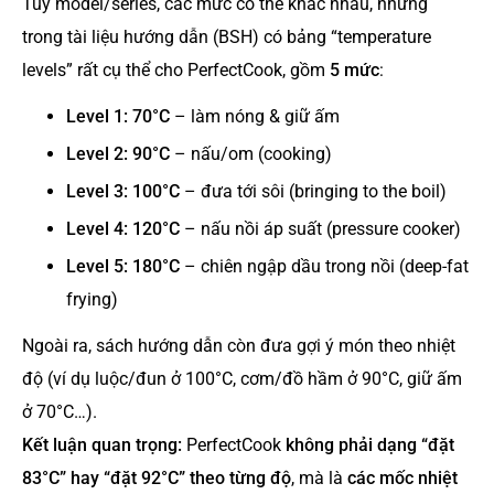
Tuỳ model/series, các mức có thể khác nhau, nhưng
trong tài liệu hướng dẫn (BSH) có bảng “temperature
levels” rất cụ thể cho PerfectCook, gồm
5 mức
:
Level 1: 70°C
– làm nóng & giữ ấm
Level 2: 90°C
– nấu/om (cooking)
Level 3: 100°C
– đưa tới sôi (bringing to the boil)
Level 4: 120°C
– nấu nồi áp suất (pressure cooker)
Level 5: 180°C
– chiên ngập dầu trong nồi (deep-fat
frying)
Ngoài ra, sách hướng dẫn còn đưa gợi ý món theo nhiệt
độ (ví dụ luộc/đun ở 100°C, cơm/đồ hầm ở 90°C, giữ ấm
ở 70°C…).
Kết luận quan trọng:
PerfectCook
không phải dạng “đặt
83°C” hay “đặt 92°C” theo từng độ
, mà là
các mốc nhiệt