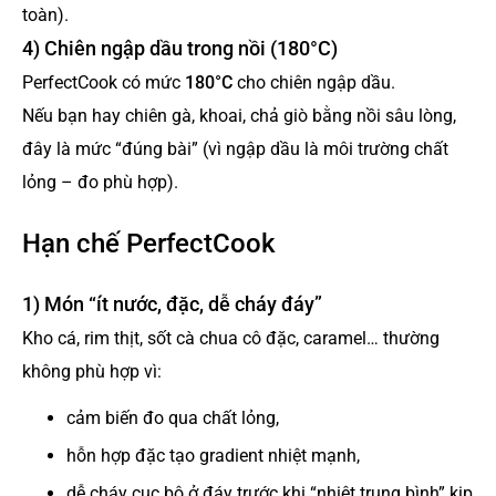
toàn).
4) Chiên ngập dầu trong nồi (180°C)
PerfectCook có mức
180°C
cho chiên ngập dầu.
Nếu bạn hay chiên gà, khoai, chả giò bằng nồi sâu lòng,
đây là mức “đúng bài” (vì ngập dầu là môi trường chất
lỏng – đo phù hợp).
Hạn chế PerfectCook
1) Món “ít nước, đặc, dễ cháy đáy”
Kho cá, rim thịt, sốt cà chua cô đặc, caramel… thường
không phù hợp vì:
cảm biến đo qua chất lỏng,
hỗn hợp đặc tạo gradient nhiệt mạnh,
dễ cháy cục bộ ở đáy trước khi “nhiệt trung bình” kịp