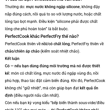
Thường do:
mực nước không ngập silicone
, không đậy
nắp đúng cách, nồi quá to so với lượng nước, hoặc chất
lỏng tạo bọt mạnh. Điều kiện “silicone phải được chất
lỏng che phủ hoàn toàn” là bắt buộc.
PerfectCook khác PerfectFry thế nào?
PerfectCook thiên về
nồi/có chất lỏng
; PerfectFry thiên về
chảo/chiên áp chảo
(kiểm soát nhiệt chảo).
Kết luận
Có — nếu bạn dùng đúng môi trường mà nó được thiết
kế:
món có chất lỏng, mực nước đủ ngập vùng đo, nồi
phù hợp, thao tác đặt cảm biến đúng. Khi đó, PerfectCook
không chỉ “giữ nhiệt”, mà còn giúp bạn đạt
kết quả ổn
định
(điều người nấu cần nhất).
Còn nếu bạn kỳ vọng kiểu “bếp biến thành sous-vide/điều