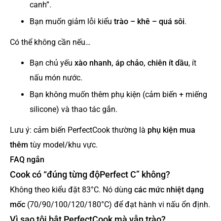
canh”.
Bạn muốn giảm lỗi kiểu
trào – khê – quá sôi
.
Có thể không cần nếu…
Bạn chủ yếu
xào nhanh, áp chảo, chiên ít dầu
, ít
nấu món nước.
Bạn không muốn thêm phụ kiện (cảm biến + miếng
silicone) và thao tác gắn.
Lưu ý: cảm biến PerfectCook thường là
phụ kiện mua
thêm
tùy model/khu vực.
FAQ ngắn
Cook có “đúng từng độPerfect C” không?
Không theo kiểu đặt 83°C. Nó dùng
các mức nhiệt dạng
mốc
(70/90/100/120/180°C) để đạt hành vi nấu ổn định.
Vì sao tôi bật PerfectCook mà vẫn trào?