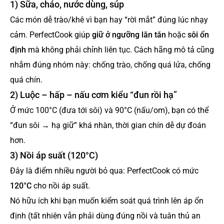
1) Sữa, cháo, nước dùng, súp
Các món dễ trào/khê vì bạn hay “rời mắt” đúng lúc nhạy
cảm. PerfectCook giúp
giữ ở ngưỡng lăn tăn
hoặc
sôi ổn
định
mà không phải chỉnh liên tục. Cách hãng mô tả cũng
nhắm đúng nhóm này: chống trào, chống quá lửa, chống
quá chín.
2) Luộc – hấp – nấu cơm kiểu “đun rồi hạ”
Ở mức 100°C (đưa tới sôi) và 90°C (nấu/om), bạn có thể
“đun sôi → hạ giữ” khá nhàn, thời gian chín dễ dự đoán
hơn.
3) Nồi áp suất (120°C)
Đây là điểm nhiều người bỏ qua: PerfectCook có mức
120°C
cho nồi áp suất.
Nó hữu ích khi bạn muốn kiểm soát quá trình lên áp ổn
định (tất nhiên vẫn phải dùng đúng nồi và tuân thủ an