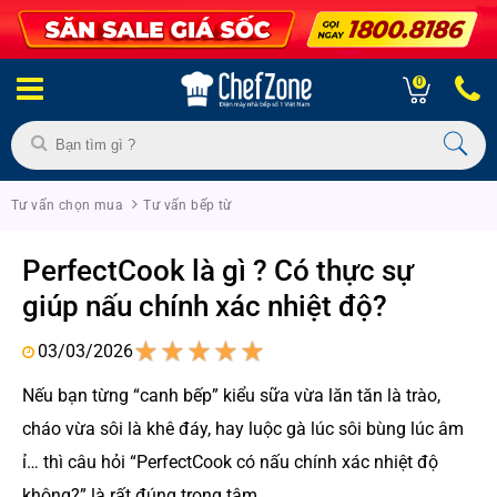
0
Tư vấn chọn mua
Tư vấn bếp từ
PerfectCook là gì ? Có thực sự
giúp nấu chính xác nhiệt độ?
03/03/2026
1
2
3
4
5
Nếu bạn từng “canh bếp” kiểu sữa vừa lăn tăn là trào,
cháo vừa sôi là khê đáy, hay luộc gà lúc sôi bùng lúc âm
ỉ… thì câu hỏi “PerfectCook có nấu chính xác nhiệt độ
không?” là rất đúng trọng tâm.