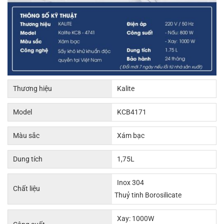
Thương hiệu
Kalite
Model
KCB4171
Màu sắc
Xám bạc
Dung tích
1,75L
Inox 304
Chất liệu
Thuỷ tinh Borosilicate
Xay: 1000W