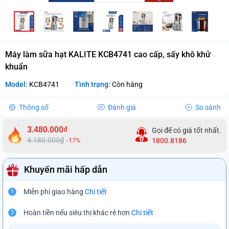
Máy làm sữa hạt KALITE KCB4741 cao cấp, sấy khô khử
khuẩn
Model:
KCB4741
Tình trạng:
Còn hàng
Thông số
Đánh giá
So sánh
3.480.000₫
Gọi để có giá tốt nhất.
4.180.000₫
-17%
1800.8186
Khuyến mãi hấp dẫn
Miễn phí giao hàng
Chi tiết
1
Hoàn tiền nếu siêu thị khác rẻ hơn
Chi tiết
2