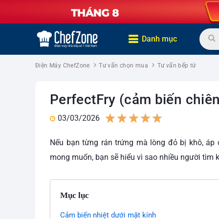
Danh mục
Điện Máy ChefZone
Tư vấn chọn mua
Tư vấn bếp từ
PerfectFry (cảm biến chiê
03/03/2026
1
2
3
4
5
Nếu bạn từng rán trứng mà lòng đỏ bị khô, áp
mong muốn, bạn sẽ hiểu vì sao nhiều người tìm k
Mục lục
Cảm biến nhiệt dưới mặt kính