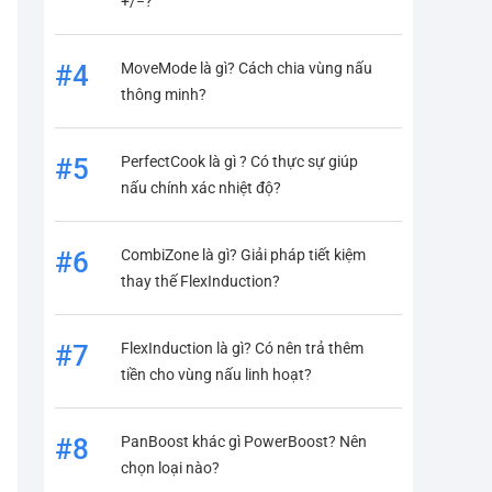
+/−?
MoveMode là gì? Cách chia vùng nấu
#4
thông minh?
PerfectCook là gì ? Có thực sự giúp
#5
nấu chính xác nhiệt độ?
CombiZone là gì? Giải pháp tiết kiệm
#6
thay thế FlexInduction?
FlexInduction là gì? Có nên trả thêm
#7
tiền cho vùng nấu linh hoạt?
PanBoost khác gì PowerBoost? Nên
#8
chọn loại nào?