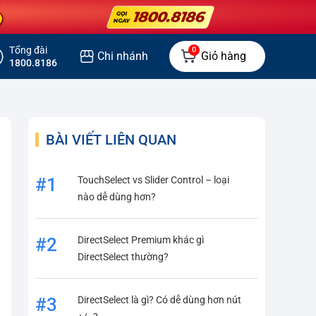
Tổng đài
0
Chi nhánh
Giỏ hàng
1800.8186
BÀI VIẾT LIÊN QUAN
TouchSelect vs Slider Control – loại
#1
nào dễ dùng hơn?
DirectSelect Premium khác gì
#2
DirectSelect thường?
DirectSelect là gì? Có dễ dùng hơn nút
#3