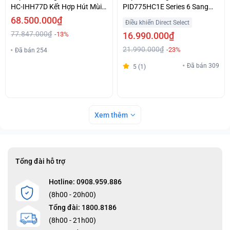
HC-IHH77D Kết Hợp Hút Mùi
PID775HC1E Series 6 Sang
Giá Tốt
Trọng Giá Ưu Đãi
68.500.000₫
Điều khiển Direct Select
77.847.000₫
-13%
16.990.000₫
21.990.000₫
-23%
Đã bán 254
Đã bán 309
5 (1)
Xem thêm
Tổng đài hỗ trợ
Hotline: 0908.959.886
(8h00 - 20h00)
Tổng đài: 1800.8186
(8h00 - 21h00)