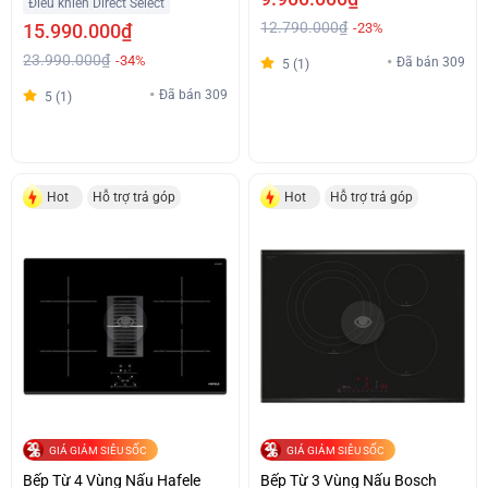
Điều khiển Direct Select
12.790.000₫
15.990.000₫
-23%
23.990.000₫
-34%
Đã bán 309
5 (1)
Đã bán 309
5 (1)
Hot
Hỗ trợ trả góp
Hot
Hỗ trợ trả góp
GIÁ GIẢM SIÊU SỐC
GIÁ GIẢM SIÊU SỐC
Bếp Từ 4 Vùng Nấu Hafele
Bếp Từ 3 Vùng Nấu Bosch