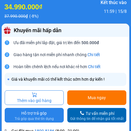
Kết thúc vào
34.990.000₫
11:59 | 15/8
37.990.000₫
(-8%)
Khuyến mãi hấp dẫn
Ưu đãi miễn phí lắp đặt, giá trị lên đến
500.000đ
1
Giao hàng tận nơi miễn phí nhanh chóng
Chi tiết
2
Hoàn tiền chênh lệch nếu nơi khác rẻ hơn
Chi tiết
3
Giá và khuyến mãi có thể kết thúc sớm hơn dự kiến !
Mua ngay
Thêm vào giỏ hàng
Hỗ trợ trả góp
Tư vấn miễn phí
Trả góp qua thẻ tín dụng
Gửi thông tin để nhận giá tốt nhất