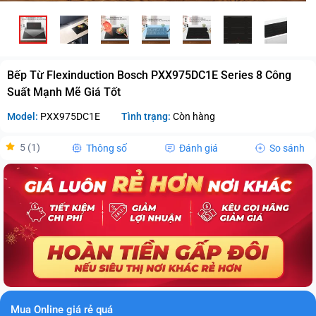
Bếp Từ Flexinduction Bosch PXX975DC1E Series 8 Công
Suất Mạnh Mẽ Giá Tốt
Model:
PXX975DC1E
Tình trạng:
Còn hàng
5 (1)
Thông số
Đánh giá
So sánh
Mua Online giá rẻ quá