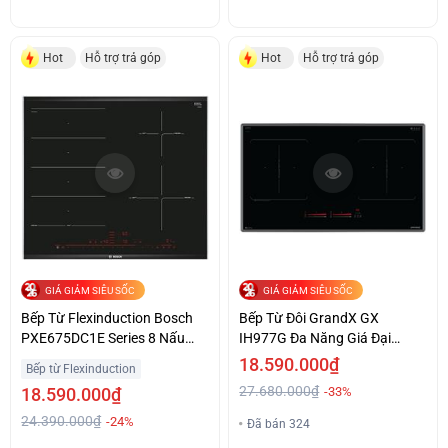
Hot
Hỗ trợ trả góp
Hot
Hỗ trợ trả góp
GIÁ GIẢM SIÊU SỐC
GIÁ GIẢM SIÊU SỐC
Bếp Từ Flexinduction Bosch
Bếp Từ Đôi GrandX GX
PXE675DC1E Series 8 Nấu
IH977G Đa Năng Giá Đại
Trọn Vị Giá Tốt
Chiến
18.590.000₫
Bếp từ Flexinduction
27.680.000₫
18.590.000₫
-33%
24.390.000₫
-24%
Đã bán 324