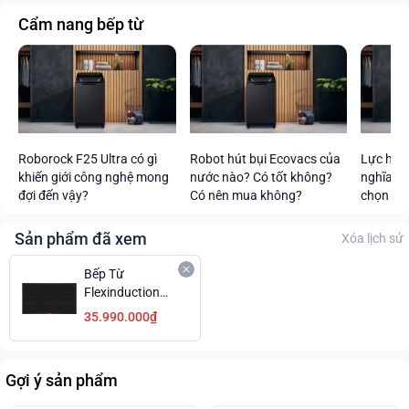
Cẩm nang bếp từ
Roborock F25 Ultra có gì
Robot hút bụi Ecovacs của
Lực hút 
khiến giới công nghệ mong
nước nào? Có tốt không?
nghĩa tr
đợi đến vậy?
Có nên mua không?
chọn mức
Sản phẩm đã xem
Xóa lịch sử
Bếp Từ
Flexinduction
Bosch
35.990.000₫
PXX975DC1E
Series 8 Công
Suất Mạnh Mẽ
Gợi ý sản phẩm
Giá Tốt