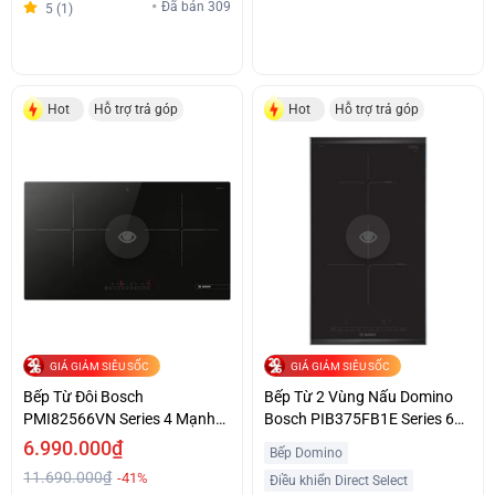
Đã bán 309
5 (1)
Hot
Hỗ trợ trả góp
Hot
Hỗ trợ trả góp
GIÁ GIẢM SIÊU SỐC
GIÁ GIẢM SIÊU SỐC
Bếp Từ Đôi Bosch
Bếp Từ 2 Vùng Nấu Domino
PMI82566VN Series 4 Mạnh
Bosch PIB375FB1E Series 6
Mẽ Giá Ưu Đãi
Giá Tốt
6.990.000₫
Bếp Domino
11.690.000₫
-41%
Điều khiển Direct Select