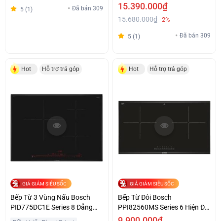
15.390.000₫
Đã bán 309
5 (1)
15.680.000₫
-2%
Đã bán 309
5 (1)
Hot
Hỗ trợ trả góp
Hot
Hỗ trợ trả góp
GIÁ GIẢM SIÊU SỐC
GIÁ GIẢM SIÊU SỐC
Bếp Từ 3 Vùng Nấu Bosch
Bếp Từ Đôi Bosch
PID775DC1E Series 8 Đẳng
PPI82560MS Series 6 Hiện Đại
Cấp Giá Tiết Kiệm
Giá Tốt
9.900.000₫