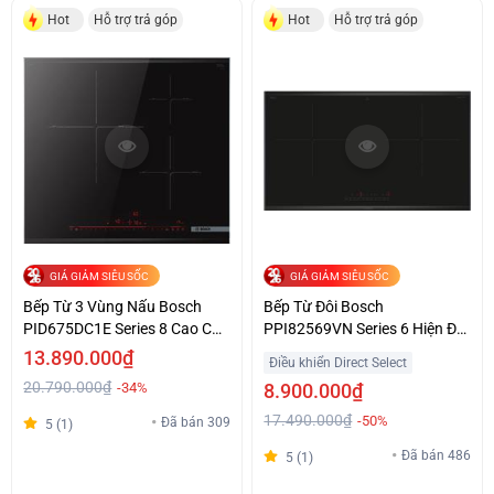
Hot
Hỗ trợ trả góp
Hot
Hỗ trợ trả góp
GIÁ GIẢM SIÊU SỐC
GIÁ GIẢM SIÊU SỐC
Bếp Từ 3 Vùng Nấu Bosch
Bếp Từ Đôi Bosch
PID675DC1E Series 8 Cao Cấp
PPI82569VN Series 6 Hiện Đại
Giá Tốt
Giá Ưu Đãi
13.890.000₫
Điều khiển Direct Select
20.790.000₫
-34%
8.900.000₫
17.490.000₫
-50%
Đã bán 309
5 (1)
Đã bán 486
5 (1)