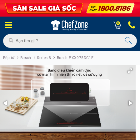
0
Bếp từ
Bosch
Series 8
Bosch PXX975DC1E