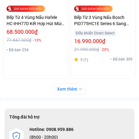
GIÁ GIẢM SIÊU SỐC
GIÁ GIẢM SIÊU SỐC
Bếp Từ 4 Vùng Nấu Hafele
Bếp Từ 3 Vùng Nấu Bosch
HC-IHH77D Kết Hợp Hút Mùi
PID775HC1E Series 6 Sang
Giá Tốt
Trọng Giá Ưu Đãi
68.500.000₫
Điều khiển Direct Select
77.847.000₫
-13%
16.990.000₫
21.990.000₫
-23%
Đã bán 254
Đã bán 309
5 (1)
Xem thêm
Tổng đài hỗ trợ
Hotline: 0908.959.886
(8h00 - 20h00)