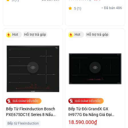
5 (1)
Đã bán 486
5 (1)
Hot
Hỗ trợ trả góp
Hot
Hỗ trợ trả góp
GIÁ GIẢM SIÊU SỐC
GIÁ GIẢM SIÊU SỐC
Bếp Từ Flexinduction Bosch
Bếp Từ Đôi GrandX GX
PXE675DC1E Series 8 Nấu
IH977G Đa Năng Giá Đại
Trọn Vị Giá Tốt
Chiến
18.590.000₫
Bếp từ Flexinduction