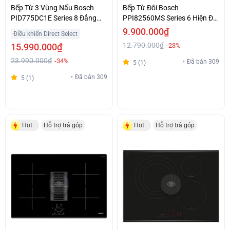
Bếp Từ 3 Vùng Nấu Bosch
Bếp Từ Đôi Bosch
PID775DC1E Series 8 Đẳng
PPI82560MS Series 6 Hiện Đại
Cấp Giá Tiết Kiệm
Giá Tốt
9.900.000₫
Điều khiển Direct Select
12.790.000₫
15.990.000₫
-23%
23.990.000₫
-34%
Đã bán 309
5 (1)
Đã bán 309
5 (1)
Hot
Hỗ trợ trả góp
Hot
Hỗ trợ trả góp