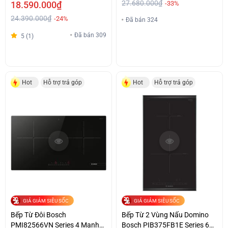
27.680.000₫
18.590.000₫
-33%
24.390.000₫
-24%
Đã bán 324
Đã bán 309
5 (1)
Hot
Hỗ trợ trả góp
Hot
Hỗ trợ trả góp
GIÁ GIẢM SIÊU SỐC
GIÁ GIẢM SIÊU SỐC
Bếp Từ Đôi Bosch
Bếp Từ 2 Vùng Nấu Domino
PMI82566VN Series 4 Mạnh
Bosch PIB375FB1E Series 6