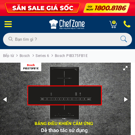
0
Bếp từ
Bosch
Series 6
Bosch PIB375FB1E