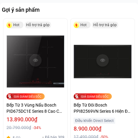
Gợi ý sản phẩm
Hot
Hỗ trợ trả góp
Hot
Hỗ trợ trả góp
GIÁ GIẢM SIÊU SỐC
GIÁ GIẢM SIÊU SỐC
Bếp Từ 3 Vùng Nấu Bosch
Bếp Từ Đôi Bosch
PID675DC1E Series 8 Cao Cấp
PPI82569VN Series 6 Hiện Đại
Giá Tốt
Giá Ưu Đãi
13.890.000₫
Điều khiển Direct Select
20.790.000₫
-34%
8.900.000₫
17.490.000₫
-50%
Đã bán 309