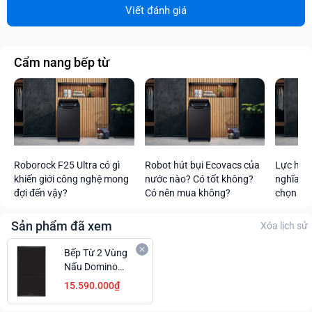
Viết đánh giá
Cẩm nang bếp từ
Roborock F25 Ultra có gì
Robot hút bụi Ecovacs của
Lực hút 
khiến giới công nghệ mong
nước nào? Có tốt không?
nghĩa tr
đợi đến vậy?
Có nên mua không?
chọn mức
Sản phẩm đã xem
Xóa lịch sử
Bếp Từ 2 Vùng
Nấu Domino
Bosch
15.590.000₫
PIB375FB1E
Series 6 Giá Tốt