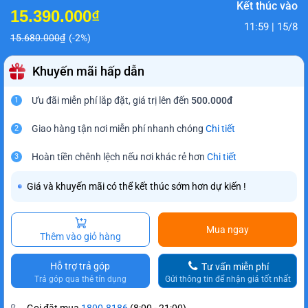
Kết thúc vào
15.390.000₫
11:59 | 15/8
15.680.000₫
(-2%)
Khuyến mãi hấp dẫn
Ưu đãi miễn phí lắp đặt, giá trị lên đến
500.000đ
1
Giao hàng tận nơi miễn phí nhanh chóng
Chi tiết
2
Hoàn tiền chênh lệch nếu nơi khác rẻ hơn
Chi tiết
3
Giá và khuyến mãi có thể kết thúc sớm hơn dự kiến !
Mua ngay
Thêm vào giỏ hàng
Hỗ trợ trả góp
Tư vấn miễn phí
Trả góp qua thẻ tín dụng
Gửi thông tin để nhận giá tốt nhất