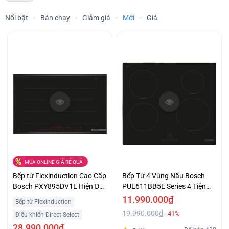
Nổi bật
Bán chạy
Giảm giá
Mới
Giá
MUA ONLINE GIÁ RẺ QUÁ
Bếp từ Flexinduction Cao Cấp
Bếp Từ 4 Vùng Nấu Bosch
Bosch PXY895DV1E Hiện Đại
PUE611BB5E Series 4 Tiện
Giá Hấp Dẫn
Lợi Giá Êm
11.990.000₫
Bếp từ Flexinduction
19.990.000₫
-41%
Điều khiển Direct Select
28.990.000₫