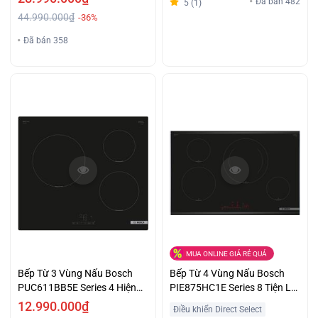
Đã bán 482
5 (1)
44.990.000₫
-36%
Đã bán 358
MUA ONLINE GIÁ RẺ QUÁ
Bếp Từ 3 Vùng Nấu Bosch
Bếp Từ 4 Vùng Nấu Bosch
PUC611BB5E Series 4 Hiện
PIE875HC1E Series 8 Tiện Lợi
Đại Giá Tốt
Giá Tốt
12.990.000₫
Điều khiển Direct Select