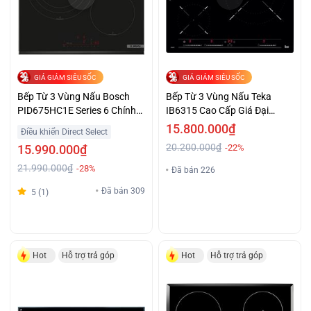
GIÁ GIẢM SIÊU SỐC
GIÁ GIẢM SIÊU SỐC
Bếp Từ 3 Vùng Nấu Bosch
Bếp Từ 3 Vùng Nấu Teka
PID675HC1E Series 6 Chính
IB6315 Cao Cấp Giá Đại
Hãng Giá Đại Chiến
Chiến
15.800.000₫
Điều khiển Direct Select
20.200.000₫
15.990.000₫
-22%
21.990.000₫
-28%
Đã bán 226
Đã bán 309
5 (1)
Hot
Hỗ trợ trả góp
Hot
Hỗ trợ trả góp