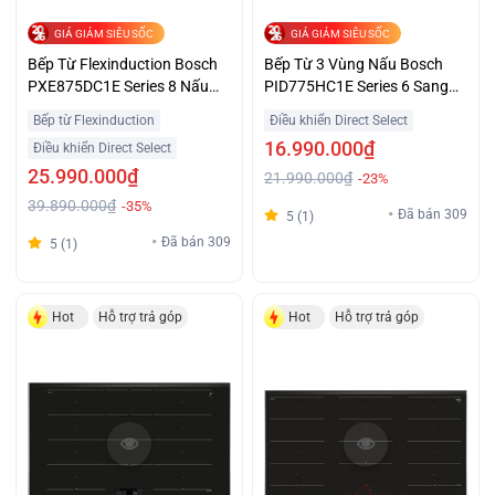
GIÁ GIẢM SIÊU SỐC
GIÁ GIẢM SIÊU SỐC
Bếp Từ Flexinduction Bosch
Bếp Từ 3 Vùng Nấu Bosch
PXE875DC1E Series 8 Nấu
PID775HC1E Series 6 Sang
Nhanh Giá Tốt
Trọng Giá Ưu Đãi
Bếp từ Flexinduction
Điều khiển Direct Select
16.990.000₫
Điều khiển Direct Select
25.990.000₫
21.990.000₫
-23%
39.890.000₫
-35%
Đã bán 309
5 (1)
Đã bán 309
5 (1)
Hot
Hỗ trợ trả góp
Hot
Hỗ trợ trả góp