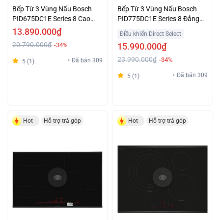
Bếp Từ 3 Vùng Nấu Bosch
Bếp Từ 3 Vùng Nấu Bosch
PID675DC1E Series 8 Cao
PID775DC1E Series 8 Đẳng
Cấp Giá Tốt
Cấp Giá Tiết Kiệm
13.890.000₫
Điều khiển Direct Select
20.790.000₫
-34%
15.990.000₫
23.990.000₫
-34%
Đã bán 309
5 (1)
Đã bán 309
5 (1)
Hot
Hỗ trợ trả góp
Hot
Hỗ trợ trả góp