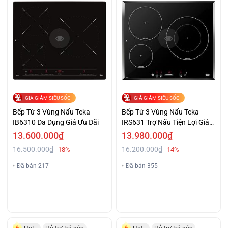
GIÁ GIẢM SIÊU SỐC
GIÁ GIẢM SIÊU SỐC
Bếp Từ 3 Vùng Nấu Teka
Bếp Từ 3 Vùng Nấu Teka
IB6310 Đa Dụng Giá Ưu Đãi
IRS631 Trợ Nấu Tiện Lợi Giá
Tốt
13.600.000₫
13.980.000₫
16.500.000₫
16.200.000₫
-18%
-14%
Đã bán 217
Đã bán 355