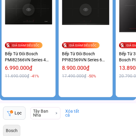
GIÁ GIẢM SIÊU SỐC
GIÁ GIẢM SIÊU SỐC
GIÁ G
Bếp Từ Đôi Bosch
Bếp Từ Đôi Bosch
Bếp Từ 
PMI82566VN Series 4
PPI82569VN Series 6
Bosch P
Mạnh Mẽ Giá Ưu Đãi
Hiện Đại Giá Ưu Đãi
Series 8
6.990.000₫
8.900.000₫
13.890
11.690.000₫
17.490.000₫
20.790.
-41%
-50%
Tây Ban
Xóa tất
Lọc
Nha
cả
Bosch