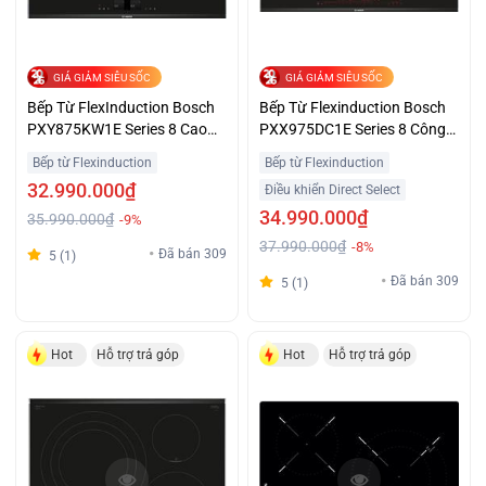
GIÁ GIẢM SIÊU SỐC
GIÁ GIẢM SIÊU SỐC
Bếp Từ FlexInduction Bosch
Bếp Từ Flexinduction Bosch
PXY875KW1E Series 8 Cao
PXX975DC1E Series 8 Công
Cấp Giá Ưu Đãi
Suất Mạnh Mẽ Giá Tốt
Bếp từ Flexinduction
Bếp từ Flexinduction
32.990.000₫
Điều khiển Direct Select
34.990.000₫
35.990.000₫
-9%
37.990.000₫
-8%
Đã bán 309
5 (1)
Đã bán 309
5 (1)
Hot
Hỗ trợ trả góp
Hot
Hỗ trợ trả góp