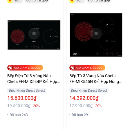
Hot
Hỗ trợ trả góp
Hot
Hỗ trợ trả góp
GIÁ GIẢM SIÊU SỐC
GIÁ GIẢM SIÊU SỐC
Bếp Điện Từ 3 Vùng Nấu
Bếp Từ 3 Vùng Nấu Chefs
Chefs EH-MIX544P Kết Hợp
EH-MIX545N Kết Hợp Hồng
Hồng Ngoại Giá Tốt
Ngoại Giá Tốt
Điều khiển Direct Select
Điều khiển Direct Select
15.600.000₫
14.392.000₫
19.500.000₫
17.990.000₫
-20%
-20%
Đã bán 243
Đã bán 291