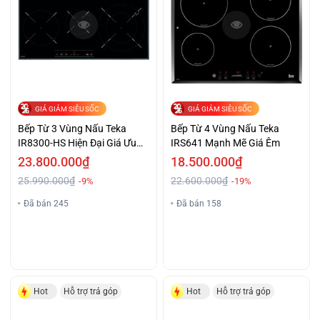
GIÁ GIẢM SIÊU SỐC
GIÁ GIẢM SIÊU SỐC
Bếp Từ 3 Vùng Nấu Teka
Bếp Từ 4 Vùng Nấu Teka
IR8300-HS Hiện Đại Giá Ưu
IRS641 Mạnh Mẽ Giá Êm
Đãi
23.800.000₫
18.500.000₫
25.990.000₫
22.600.000₫
-9%
-19%
Đã bán 245
Đã bán 158
Hot
Hỗ trợ trả góp
Hot
Hỗ trợ trả góp