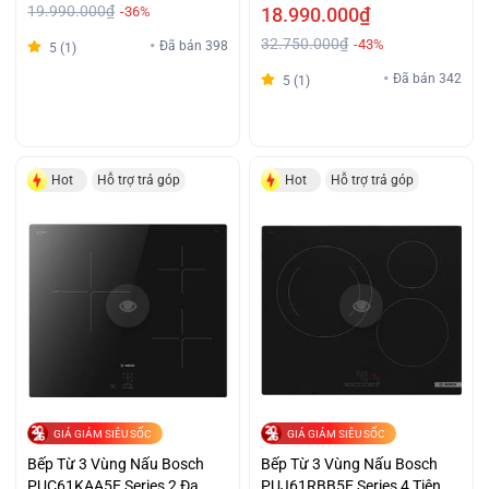
19.990.000₫
-36%
18.990.000₫
32.750.000₫
-43%
Đã bán 398
5 (1)
Đã bán 342
5 (1)
Hot
Hỗ trợ trả góp
Hot
Hỗ trợ trả góp
GIÁ GIẢM SIÊU SỐC
GIÁ GIẢM SIÊU SỐC
Bếp Từ 3 Vùng Nấu Bosch
Bếp Từ 3 Vùng Nấu Bosch
PUC61KAA5E Series 2 Đa
PUJ61RBB5E Series 4 Tiện