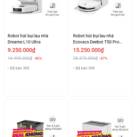
Robot hút bụi lau nhà
Robot hút bụi lau nhà
Dreame L10 Ultra
Ecovacs Deebot T50 Pro
OMNI - Trắng
9.250.000₫
15.250.000₫
16.990.000₫
28.375.000₫
-46%
-47%
Đã bán 309
Đã bán 309