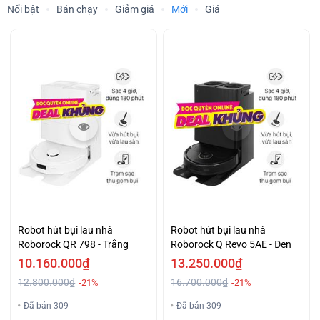
Nổi bật
Bán chạy
Giảm giá
Mới
Giá
Robot hút bụi lau nhà
Robot hút bụi lau nhà
Roborock QR 798 - Trắng
Roborock Q Revo 5AE - Đen
10.160.000₫
13.250.000₫
12.800.000₫
16.700.000₫
-21%
-21%
Đã bán 309
Đã bán 309