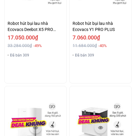
Robot hút bụi lau nhà
Robot hút bụi lau nhà
Ecovacs Deebot X5 PRO
Ecovacs Y1 PRO PLUS
OMNI
17.050.000₫
7.060.000₫
33.284.000₫
11.684.000₫
-49%
-40%
Đã bán 309
Đã bán 309