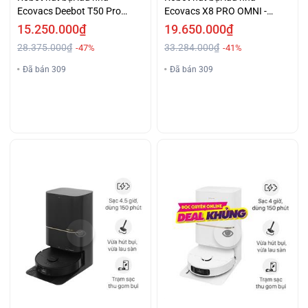
Ecovacs Deebot T50 Pro
Ecovacs X8 PRO OMNI -
OMNI - Đen
Trắng
15.250.000₫
19.650.000₫
28.375.000₫
33.284.000₫
-47%
-41%
Đã bán 309
Đã bán 309