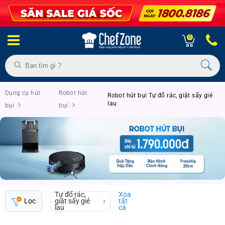
0
Dụng cụ hút
Robot hút
Robot hút bụi Tự đổ rác, giặt sấy giẻ
lau
bụi
bụi
Tự đổ rác,
Xóa
Lọc
giặt sấy giẻ
tất
lau
cả