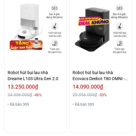
Robot hút bụi lau nhà
Robot hút bụi lau nhà
Dreame L10S Ultra Gen 2.0
Ecovacs Deebot T80 OMNI -
Đen
13.250.000₫
14.090.000₫
24.536.000₫
29.356.000₫
-46%
-53%
Đã bán 309
Đã bán 309