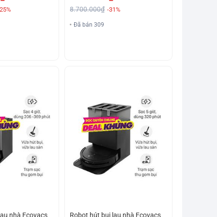
8.700.000₫
-25%
-31%
Đã bán 309
 lau nhà Ecovacs
Robot hút bụi lau nhà Ecovacs