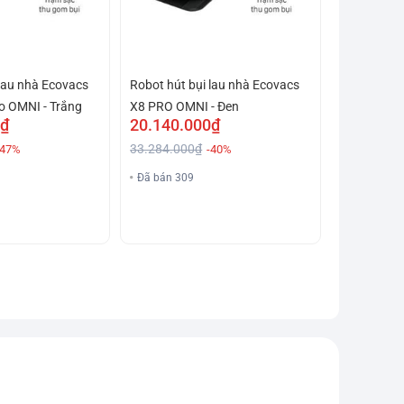
 lau nhà Ecovacs
Robot hút bụi lau nhà Ecovacs
o OMNI - Trắng
X8 PRO OMNI - Đen
0₫
20.140.000₫
33.284.000₫
-47%
-40%
Đã bán 309