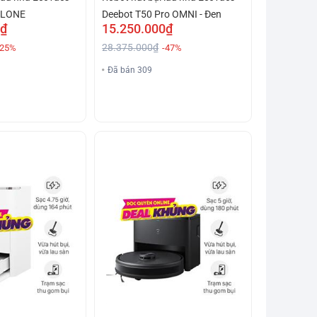
CLONE
Deebot T50 Pro OMNI - Đen
0₫
15.250.000₫
28.375.000₫
-25%
-47%
Đã bán 309