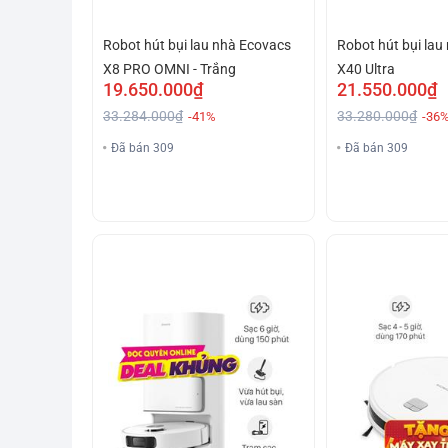
Robot hút bụi lau nhà Ecovacs
Robot hút bụi la
X8 PRO OMNI - Trắng
X40 Ultra
19.650.000₫
21.550.000₫
33.284.000₫
33.280.000₫
-41%
-36
Đã bán 309
Đã bán 309