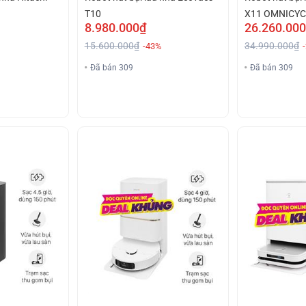
T10
X11 OMNICY
8.980.000₫
26.260.00
15.600.000₫
34.990.000₫
-43%
Đã bán 309
Đã bán 309