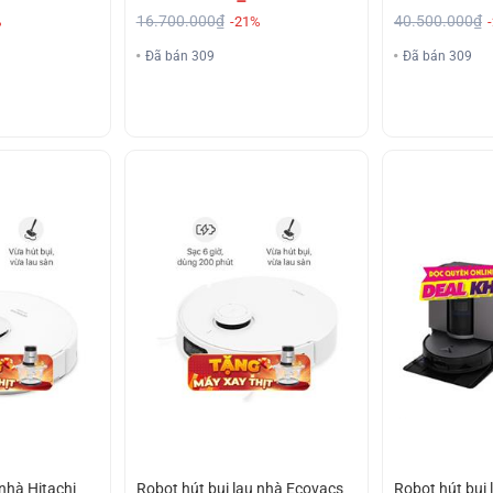
16.700.000₫
40.500.000₫
%
-21%
Đã bán 309
Đã bán 309
 nhà Hitachi
Robot hút bụi lau nhà Ecovacs
Robot hút bụi