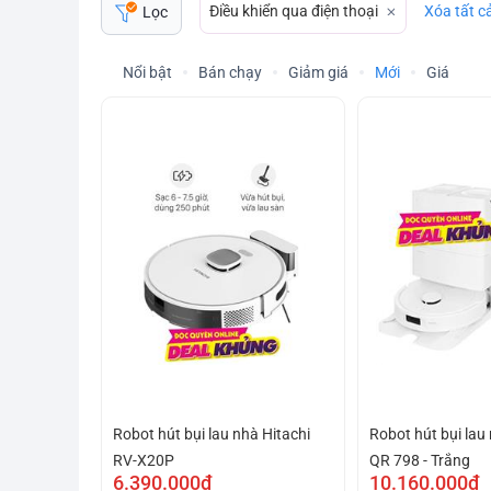
Điều khiển qua điện thoại
Xóa tất c
Lọc
Nổi bật
Bán chạy
Giảm giá
Mới
Giá
Robot hút bụi lau nhà Hitachi
Robot hút bụi la
RV-X20P
QR 798 - Trắng
6.390.000₫
10.160.000₫