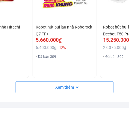
 nhà Hitachi
Robot hút bụi lau nhà Roborock
Robot hút bụi
Q7 TF+
Deebot T50 Pr
5.660.000₫
15.250.00
6.400.000₫
28.375.000₫
-12%
Đã bán 309
Đã bán 309
Xem thêm