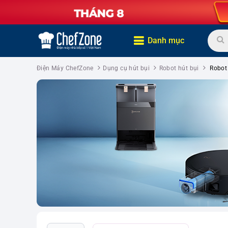
Danh mục
Điện Máy ChefZone
Dụng cụ hút bụi
Robot hút bụi
Robot 