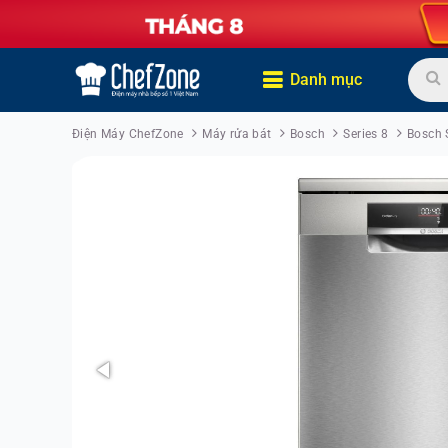
Danh mục
Điện Máy ChefZone
Máy rửa bát
Bosch
Series 8
Bosch