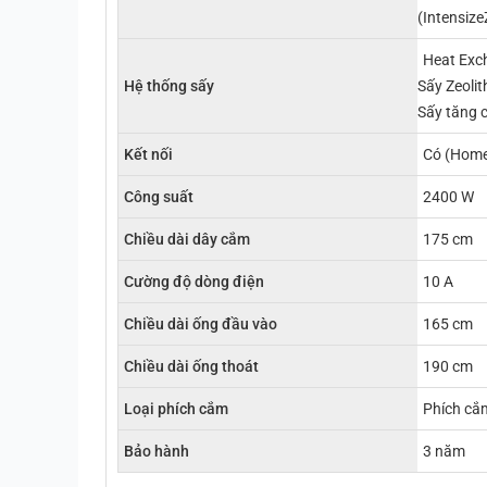
(Intensiz
Heat Exch
Hệ thống sấy
Sấy Zeolit
Sấy tăng 
Kết nối
Có (Home
Công suất
2400 W
Chiều dài dây cắm
175 cm
Cường độ dòng điện
10 A
Chiều dài ống đầu vào
165 cm
Chiều dài ống thoát
190 cm
Loại phích cắm
Phích cắ
Bảo hành
3 năm