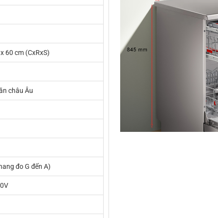
 x 60 cm (CxRxS)
 ăn châu Âu
hang đo G đến A)
40V