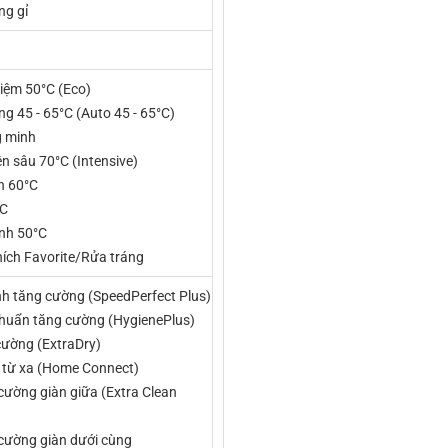
ng gỉ
kiệm 50°C (Eco)
g 45 - 65°C (Auto 45 - 65°C)
g minh
n sâu 70°C (Intensive)
h 60°C
°C
ĩnh 50°C
hích Favorite/Rửa tráng
h tăng cường (SpeedPerfect Plus)
khuẩn tăng cường (HygienePlus)
cường (ExtraDry)
n từ xa (Home Connect)
cường giàn giữa (Extra Clean
cường giàn dưới cùng