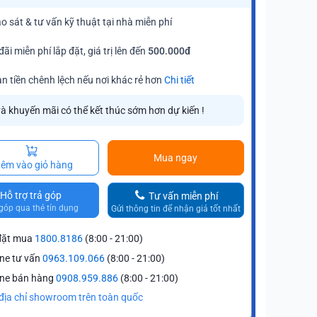
o sát & tư vấn kỹ thuật tại nhà miễn phí
đãi miễn phí lắp đặt, giá trị lên đến
500.000đ
n tiền chênh lệch nếu nơi khác rẻ hơn
Chi tiết
và khuyến mãi có thể kết thúc sớm hơn dự kiến !
Mua ngay
êm vào giỏ hàng
Hỗ trợ trả góp
Tư vấn miễn phí
góp qua thẻ tín dụng
Gửi thông tin để nhận giá tốt nhất
lý chính hãng Bosch
Xem chứng
Hỗ trợ đổi mới trong
15 ngày
(Chi tiết)
đặt mua
1800.8186
(8:00 - 21:00)
ine tư vấn
0963.109.066
(8:00 - 21:00)
ine bán hàng
0908.959.886
(8:00 - 21:00)
địa chỉ showroom trên toàn quốc