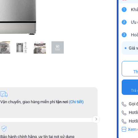
Khả
1
Ưu 
2
Hoà
3
Giá 
Th
Trả 
Vận chuyển, giao hàng miễn phí
tận nơi
(Chi tiết)
Độc Quyền
từ đại 
Gọi 
nhận
Hotl
Hotl
Xem 
Bảo hành chính hãng, uy tín tại nơi sử dụng