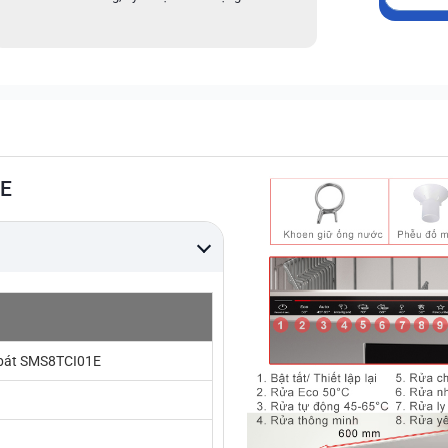
1E
bát SMS8TCI01E