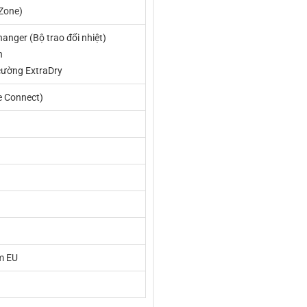
eZone)
anger (Bộ trao đổi nhiệt)
h
cường ExtraDry
 Connect)
m EU