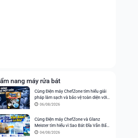
ẩm nang máy rửa bát
Cùng Điện máy ChefZone tìm hiểu giải
pháp làm sạch và bảo vệ toàn diện với
viên rửa chén Glanz Meister All in 1
06/08/2026
Ultimate
Cùng Điện máy ChefZone và Glanz
Meister tìm hiểu vì Sao Bát Đĩa Vẫn Bẩn
Sau Khi Rửa Máy? Bí Quyết Nằm Ở Viên
04/08/2026
Rửa