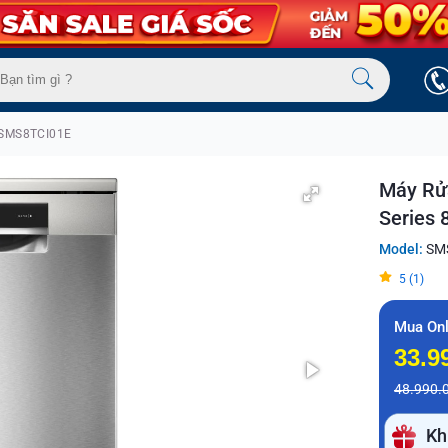
 SMS8TCI01E
Máy Rử
Series 
Model:
SM
5 (1)
Mua Onl
33.9
48.990.
Kh