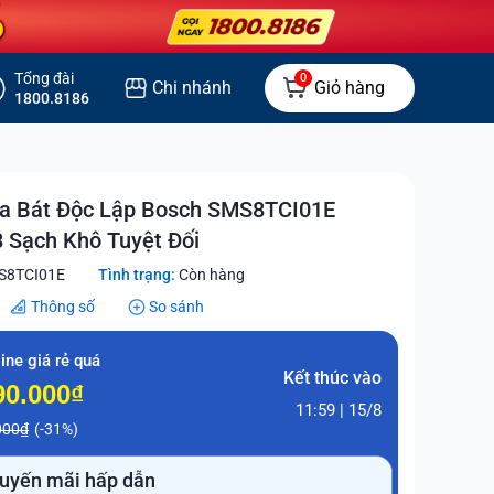
Tổng đài
0
Chi nhánh
Giỏ hàng
1800.8186
a Bát Độc Lập Bosch SMS8TCI01E
8 Sạch Khô Tuyệt Đối
S8TCI01E
Tình trạng:
Còn hàng
Thông số
So sánh
ine giá rẻ quá
Kết thúc vào
90.000₫
11:59 | 15/8
000₫
(-31%)
uyến mãi hấp dẫn