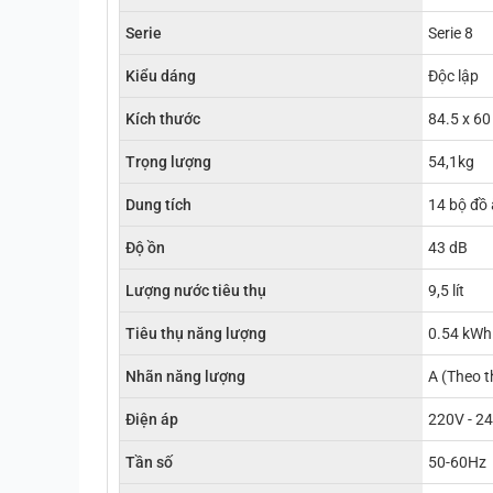
Serie
Serie 8
Kiểu dáng
Độc lập
Kích thước
84.5 x 60
Trọng lượng
54,1kg
Dung tích
14 bộ đồ
Độ ồn
43 dB
Lượng nước tiêu thụ
9,5 lít
Tiêu thụ năng lượng
0.54 kWh
Nhãn năng lượng
A (Theo t
Điện áp
220V - 2
Tần số
50-60Hz