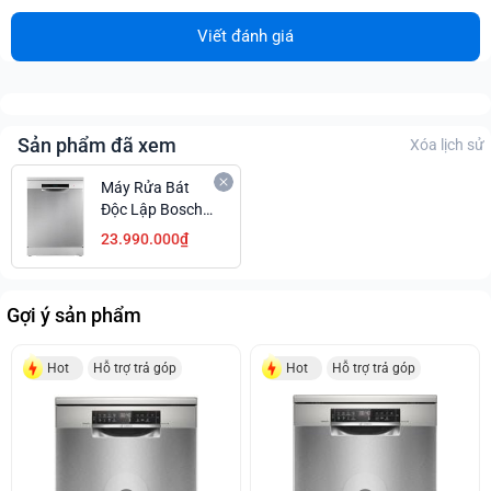
Viết đánh giá
Sản phẩm đã xem
Xóa lịch sử
Máy Rửa Bát
Độc Lập Bosch
SMS6ZCI08E
23.990.000₫
Series 6 Cao Cấp
Giá Tốt Quá
Gợi ý sản phẩm
Hot
Hỗ trợ trả góp
Hot
Hỗ trợ trả góp