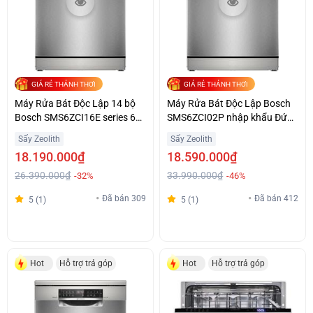
GIÁ RẺ THẢNH THƠI
GIÁ RẺ THẢNH THƠI
Máy Rửa Bát Độc Lập 14 bộ
Máy Rửa Bát Độc Lập Bosch
Bosch SMS6ZCI16E series 6
SMS6ZCI02P nhập khẩu Đức,
Sạch Khô Hoàn Hảo
Series 6, sấy Zeolith
Sấy Zeolith
Sấy Zeolith
18.190.000₫
18.590.000₫
26.390.000₫
33.990.000₫
-32%
-46%
Đã bán 309
Đã bán 412
5 (1)
5 (1)
Hot
Hỗ trợ trả góp
Hot
Hỗ trợ trả góp