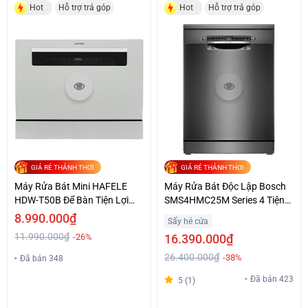
Hot
Hỗ trợ trả góp
Hot
Hỗ trợ trả góp
GIÁ RẺ THẢNH THƠI
GIÁ RẺ THẢNH THƠI
Máy Rửa Bát Mini HAFELE
Máy Rửa Bát Độc Lập Bosch
HDW-T50B Để Bàn Tiện Lợi
SMS4HMC25M Series 4 Tiện
Giá Tốt
Lợi Giá Ưu Đãi
8.990.000₫
Sấy hé cửa
11.990.000₫
-26%
16.390.000₫
26.400.000₫
-38%
Đã bán 348
Đã bán 423
5 (1)