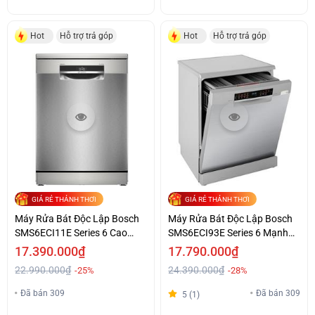
Hot
Hỗ trợ trả góp
Hot
Hỗ trợ trả góp
GIÁ RẺ THẢNH THƠI
GIÁ RẺ THẢNH THƠI
Máy Rửa Bát Độc Lập Bosch
Máy Rửa Bát Độc Lập Bosch
SMS6ECI11E Series 6 Cao
SMS6ECI93E Series 6 Mạnh
Cấp Giá Tốt
Mẽ Chính Hãng
17.390.000₫
17.790.000₫
22.990.000₫
24.390.000₫
-25%
-28%
Đã bán 309
Đã bán 309
5 (1)