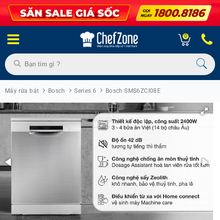
0
Máy rửa bát
Bosch
Series 6
Bosch SMS6ZCI08E