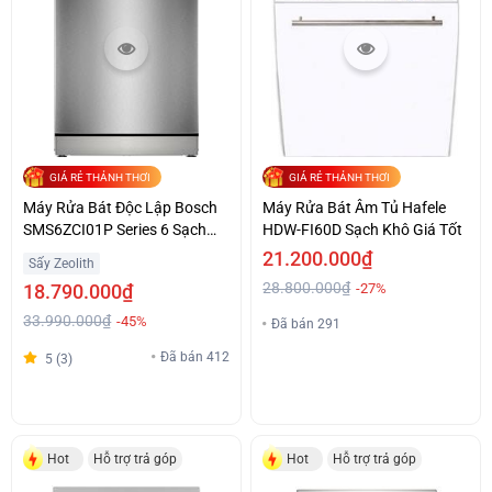
GIÁ RẺ THẢNH THƠI
GIÁ RẺ THẢNH THƠI
Máy Rửa Bát Độc Lập Bosch
Máy Rửa Bát Âm Tủ Hafele
SMS6ZCI01P Series 6 Sạch
HDW-FI60D Sạch Khô Giá Tốt
Khô Giá Tốt
21.200.000₫
Sấy Zeolith
28.800.000₫
18.790.000₫
-27%
33.990.000₫
-45%
Đã bán 291
Đã bán 412
5 (3)
Hot
Hỗ trợ trả góp
Hot
Hỗ trợ trả góp