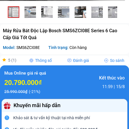
Máy Rửa Bát Độc Lập Bosch SMS6ZCI08E Series 6 Cao
Cấp Giá Tốt Quá
Model:
SMS6ZCI08E
Tình trạng:
Còn hàng
5 (1)
Thông số
Đánh giá
So sánh
Mua Online giá rẻ quá
Kết thúc vào
20.790.000₫
11:59 | 15/8
25.990.000₫
(-21%)
Khuyến mãi hấp dẫn
Khảo sát & tư vấn kỹ thuật tại nhà miễn phí
1