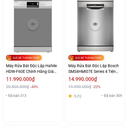
GIÁ RẺ THẢNH THƠI
GIÁ RẺ THẢNH THƠI
Máy Rửa Bát Độc Lập Hafele
Máy Rửa Bát Độc Lập Bosch
HDW-F60E Chính Hãng Giá
SMS4HMI07E Series 4 Tiện
Tốt
Lợi Giá Ưu Đãi
11.990.000₫
14.990.000₫
20.800.000₫
19.090.000₫
-43%
-22%
Đã bán 213
Đã bán 309
5 (1)