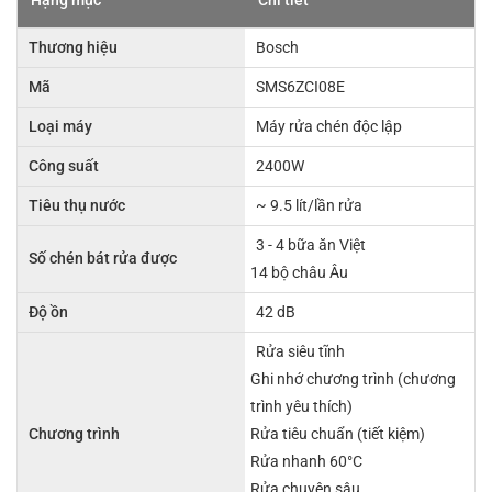
Thương hiệu
Bosch
Mã
SMS6ZCI08E
Loại máy
Máy rửa chén độc lập
Công suất
2400W
Tiêu thụ nước
~ 9.5 lít/lần rửa
3 - 4 bữa ăn Việt
Số chén bát rửa được
14 bộ châu Âu
Độ ồn
42 dB
Rửa siêu tĩnh
Ghi nhớ chương trình (chương
trình yêu thích)
Chương trình
Rửa tiêu chuẩn (tiết kiệm)
Rửa nhanh 60°C
Rửa chuyên sâu