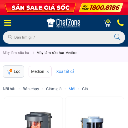
0
Máy làm sữa hạt
Máy làm sữa hạt Medion
Lọc
Medion
Xóa tất cả
Nổi bật
Bán chạy
Giảm giá
Mới
Giá