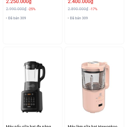
2.250.000₫
2.400.000₫
2.990.000₫
2.890.000₫
-25%
-17%
Đã bán 309
Đã bán 309
Máy nấu sữa hạt đa năng
Máy làm sữa hạt Hawonkoo