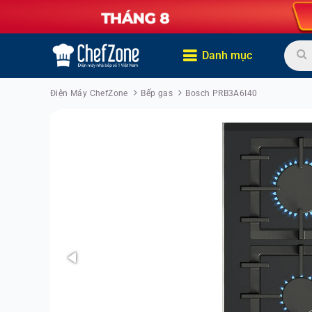
Danh mục
Điện Máy ChefZone
Bếp gas
Bosch PRB3A6I40