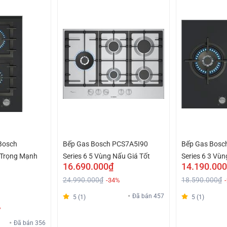
Bosch
Bếp Gas Bosch PCS7A5I90
Bếp Gas Bosc
 Trọng Mạnh
Series 6 5 Vùng Nấu Giá Tốt
Series 6 3 Vùn
16.690.000₫
14.190.00
24.990.000₫
18.590.000₫
-34%
Đã bán 457
5 (1)
5 (1)
%
Đã bán 356