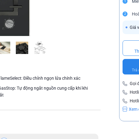
Miễ
1
Hoà
2
Giá 
Th
Trả 
FlameSelect: Điều chỉnh ngọn lửa chính xác
Gọi 
GasStop: Tự động ngắt nguồn cung cấp khí khi
Hotl
ắt
Hotl
Xem 