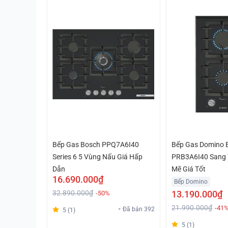
Bếp Gas Bosch PPQ7A6I40
Bếp Gas Domino 
Series 6 5 Vùng Nấu Giá Hấp
PRB3A6I40 Sang
Dẫn
Mẽ Giá Tốt
16.690.000₫
Bếp Domino
32.890.000₫
13.190.000₫
-50%
21.990.000₫
-41
Đã bán 392
5 (1)
5 (1)