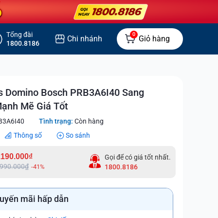
Tổng đài
0
Chi nhánh
Giỏ hàng
1800.8186
s Domino Bosch PRB3A6I40 Sang
Mạnh Mẽ Giá Tốt
3A6I40
Tình trạng:
Còn hàng
Thông số
So sánh
.190.000₫
Gọi để có giá tốt nhất.
.990.000₫
-41%
1800.8186
uyến mãi hấp dẫn