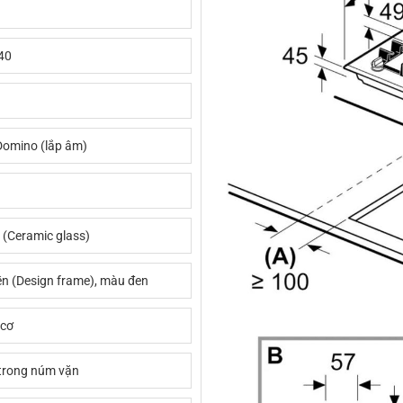
40
Domino (lắp âm)
 (Ceramic glass)
ền (Design frame), màu đen
 cơ
 trong núm vặn