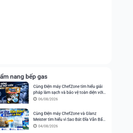
ẩm nang bếp gas
Cùng Điện máy ChefZone tìm hiểu giải
pháp làm sạch và bảo vệ toàn diện với
viên rửa chén Glanz Meister All in 1
06/08/2026
Ultimate
Cùng Điện máy ChefZone và Glanz
Meister tìm hiểu vì Sao Bát Đĩa Vẫn Bẩn
Sau Khi Rửa Máy? Bí Quyết Nằm Ở Viên
04/08/2026
Rửa