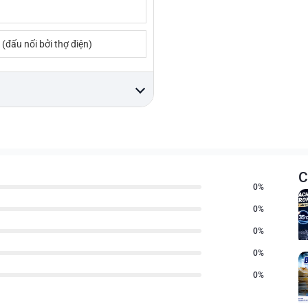
(đấu nối bởi thợ điện)
C
0%
0%
0%
0%
0%