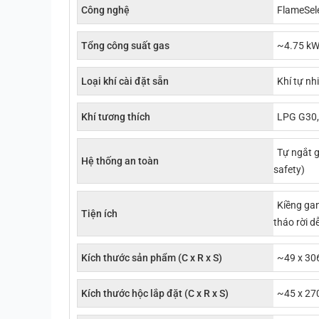
Công nghệ
FlameSele
Tổng công suất gas
~4.75 k
Loại khí cài đặt sẵn
Khí tự nh
Khí tương thích
LPG G30,
Tự ngắt g
Hệ thống an toàn
safety)
Kiềng ga
Tiện ích
tháo rời d
Kích thước sản phẩm (C x R x S)
~49 x 30
Kích thước hộc lắp đặt (C x R x S)
~45 x 27