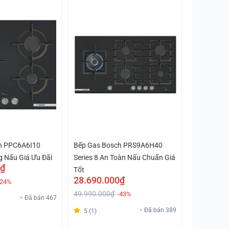
h PPC6A6I10
Bếp Gas Bosch PRS9A6H40
g Nấu Giá Ưu Đãi
Series 8 An Toàn Nấu Chuẩn Giá
0₫
Tốt
28.690.000₫
-24%
49.990.000₫
-43%
Đã bán 467
Đã bán 389
5 (1)