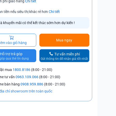
n phí giao hàng
Chi tiết
n tiền nếu siêu thị khác rẻ hơn
Chi tiết
và khuyến mãi có thể kết thúc sớm hơn dự kiến !
Mua ngay
êm vào giỏ hàng
Hỗ trợ trả góp
Tư vấn miễn phí
góp qua thẻ tín dụng
Gửi thông tin để nhận giá tốt nhất
đặt mua
1800.8186
(8:00 - 21:00)
ine tư vấn
0963.109.066
(8:00 - 21:00)
ine bán hàng
0908.959.886
(8:00 - 21:00)
địa chỉ showroom trên toàn quốc