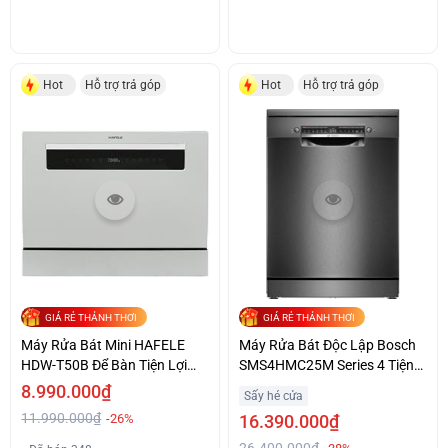
Hot
Hỗ trợ trả góp
Hot
Hỗ trợ trả góp
GIÁ RẺ THẢNH THƠI
GIÁ RẺ THẢNH THƠI
Máy Rửa Bát Mini HAFELE
Máy Rửa Bát Độc Lập Bosch
HDW-T50B Để Bàn Tiện Lợi
SMS4HMC25M Series 4 Tiện
Giá Tốt
Lợi Giá Ưu Đãi
8.990.000₫
Sấy hé cửa
11.990.000₫
-26%
16.390.000₫
26.400.000₫