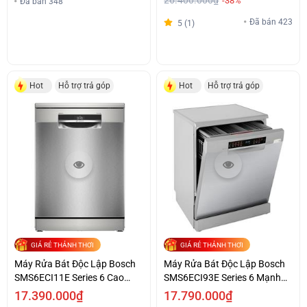
-38%
Đã bán 348
Đã bán 423
5 (1)
Hot
Hỗ trợ trả góp
Hot
Hỗ trợ trả góp
GIÁ RẺ THẢNH THƠI
GIÁ RẺ THẢNH THƠI
Máy Rửa Bát Độc Lập Bosch
Máy Rửa Bát Độc Lập Bosch
SMS6ECI11E Series 6 Cao
SMS6ECI93E Series 6 Mạnh
Cấp Giá Tốt
Mẽ Chính Hãng
17.390.000₫
17.790.000₫