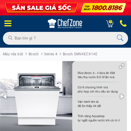
0
Máy rửa bát
Bosch
Series 4
Bosch SMV4ECX14E