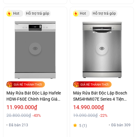
Hot
Hỗ trợ trả góp
Hot
Hỗ trợ trả góp
GIÁ RẺ THẢNH THƠI
GIÁ RẺ THẢNH THƠI
Máy Rửa Bát Độc Lập Hafele
Máy Rửa Bát Độc Lập Bosch
HDW-F60E Chính Hãng Giá
SMS4HMI07E Series 4 Tiện
Tốt
Lợi Giá Ưu Đãi
11.990.000₫
14.990.000₫
20.800.000₫
19.090.000₫
-43%
-22%
Đã bán 213
Đã bán 309
5 (1)