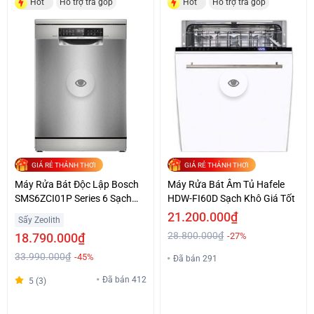
Hot
Hỗ trợ trả góp
Hot
Hỗ trợ trả góp
GIÁ RẺ THẢNH THƠI
GIÁ RẺ THẢNH THƠI
Máy Rửa Bát Độc Lập Bosch
Máy Rửa Bát Âm Tủ Hafele
SMS6ZCI01P Series 6 Sạch
HDW-FI60D Sạch Khô Giá Tốt
Khô Giá Tốt
21.200.000₫
Sấy Zeolith
28.800.000₫
18.790.000₫
-27%
33.990.000₫
-45%
Đã bán 291
Đã bán 412
5 (3)