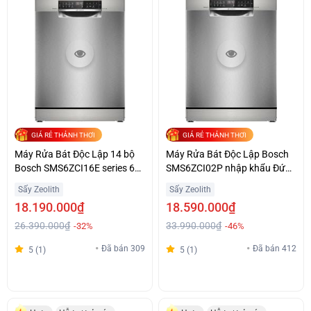
GIÁ RẺ THẢNH THƠI
GIÁ RẺ THẢNH THƠI
Máy Rửa Bát Độc Lập 14 bộ
Máy Rửa Bát Độc Lập Bosch
Bosch SMS6ZCI16E series 6
SMS6ZCI02P nhập khẩu Đức,
Sạch Khô Hoàn Hảo
Series 6, sấy Zeolith
Sấy Zeolith
Sấy Zeolith
18.190.000₫
18.590.000₫
26.390.000₫
33.990.000₫
-32%
-46%
Đã bán 309
Đã bán 412
5 (1)
5 (1)