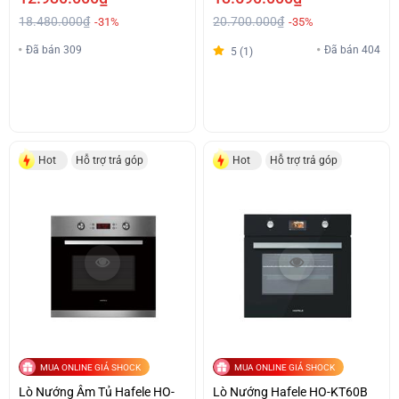
18.480.000₫
20.700.000₫
-31%
-35%
Đã bán 309
Đã bán 404
5 (1)
Hot
Hỗ trợ trả góp
Hot
Hỗ trợ trả góp
MUA ONLINE GIÁ SHOCK
MUA ONLINE GIÁ SHOCK
Lò Nướng Âm Tủ Hafele HO-
Lò Nướng Hafele HO-KT60B