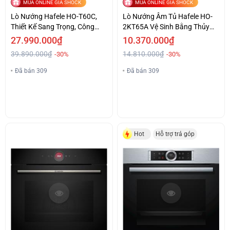
MUA ONLINE GIÁ SHOCK
MUA ONLINE GIÁ SHOCK
Lò Nướng Hafele HO-T60C,
Lò Nướng Âm Tủ Hafele HO-
Thiết Kế Sang Trọng, Công
2KT65A Vệ Sinh Bằng Thủy
Nghệ Hiện Đại.
Phân Giá Tốt
27.990.000₫
10.370.000₫
39.890.000₫
14.810.000₫
-30%
-30%
Đã bán 309
Đã bán 309
Hot
Hỗ trợ trả góp