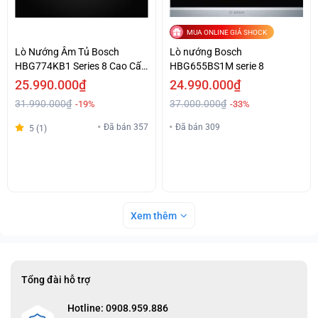
MUA ONLINE GIÁ SHOCK
Lò Nướng Âm Tủ Bosch
Lò nướng Bosch
HBG774KB1 Series 8 Cao Cấp
HBG655BS1M serie 8
Giá Tốt
25.990.000₫
24.990.000₫
31.990.000₫
37.000.000₫
-19%
-33%
Đã bán 357
Đã bán 309
5 (1)
Xem thêm
Tổng đài hỗ trợ
Hotline: 0908.959.886