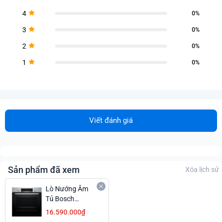
4
0%
3
0%
2
0%
1
0%
Viết đánh giá
Sản phẩm đã xem
Xóa lịch sử
Lò Nướng Âm
Tủ Bosch
HQA514ES3
16.590.000₫
Kèm Hấp Hiện