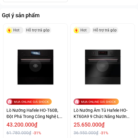
Đại Giá Tốt
Gợi ý sản phẩm
Hot
Hỗ trợ trả góp
Hot
Hỗ trợ trả góp
MUA ONLINE GIÁ SHOCK
MUA ONLINE GIÁ SHOCK
Lò Nướng Hafele HO-T60B,
Lò Nướng Âm Tủ Hafele HO-
Đột Phá Trong Công Nghệ Lò
KT60A9 9 Chức Năng Nướng
Nướng
Giá Đặc Biệt
43.200.000₫
25.650.000₫
61.780.000₫
36.950.000₫
-31%
-31%