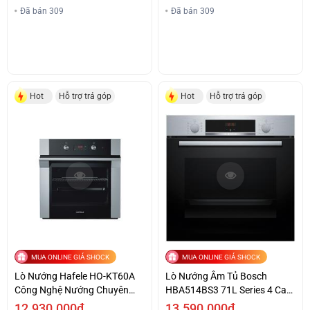
Đã bán 309
Đã bán 309
Hot
Hỗ trợ trả góp
Hot
Hỗ trợ trả góp
MUA ONLINE GIÁ SHOCK
MUA ONLINE GIÁ SHOCK
Lò Nướng Hafele HO-KT60A
Lò Nướng Âm Tủ Bosch
Công Nghệ Nướng Chuyên
HBA514BS3 71L Series 4 Cao
Nghiệp
Cấp Giá Tốt
12.930.000₫
13.590.000₫