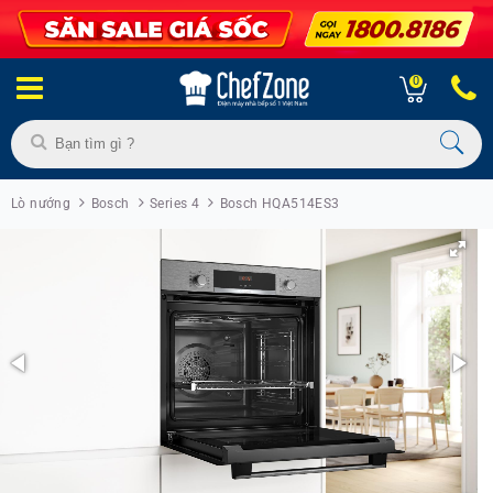
0
Lò nướng
Bosch
Series 4
Bosch HQA514ES3