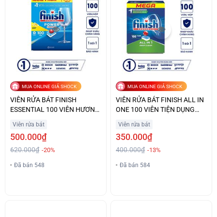
MUA ONLINE GIÁ SHOCK
MUA ONLINE GIÁ SHOCK
VIÊN RỬA BÁT FINISH
VIÊN RỬA BÁT FINISH ALL IN
ESSENTIAL 100 VIÊN HƯƠNG
ONE 100 VIÊN TIỆN DỤNG
CHANH GIÁ TỐT
GIÁ TỐT
Viên rửa bát
Viên rửa bát
500.000₫
350.000₫
620.000₫
400.000₫
-20%
-13%
Đã bán 548
Đã bán 584