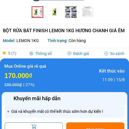
BỘT RỬA BÁT FINISH LEMON 1KG HƯƠNG CHANH GIÁ ÊM
Model:
LEMON 1KG
Tình trạng:
Còn hàng
5 (1)
Thông số
Đánh giá
So sánh
Mua Online giá rẻ quá
Kết thúc vào
170.000₫
11:59 | 15/8
230.000₫
(-27%)
Khuyến mãi hấp dẫn
Giá và khuyến mãi có thể kết thúc sớm hơn dự kiến !