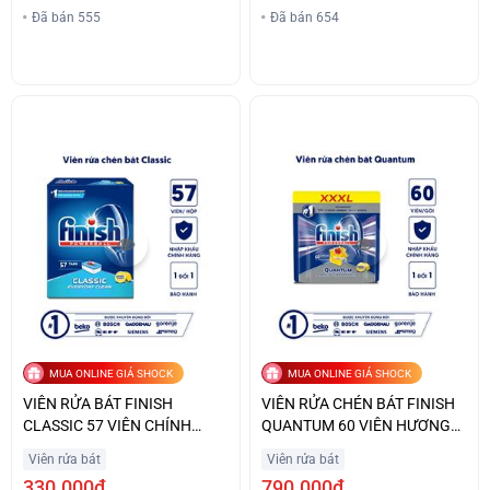
Đã bán 555
Đã bán 654
MUA ONLINE GIÁ SHOCK
MUA ONLINE GIÁ SHOCK
VIÊN RỬA BÁT FINISH
VIÊN RỬA CHÉN BÁT FINISH
CLASSIC 57 VIÊN CHÍNH
QUANTUM 60 VIÊN HƯƠNG
HÃNG GIÁ ƯU ĐÃI
CHANH GIÁ TỐT
Viên rửa bát
Viên rửa bát
330.000₫
790.000₫