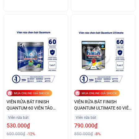
MUA ONLINE GIÁ SHOCK
MUA ONLINE GIÁ SHOCK
VIÊN RỬA BÁT FINISH
VIÊN RỬA BÁT FINISH
QUANTUM 60 VIÊN TÁO
QUANTUM ULTIMATE 60 VIÊN
CHANH ĐẶC BIỆT GIÁ TỐT
HƯƠNG CHANH GIÁ TỐT
Viên rửa bát
Viên rửa bát
530.000₫
790.000₫
600.000₫
850.000₫
-12%
-8%