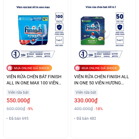
MUA ONLINE GIÁ SHOCK
MUA ONLINE GIÁ SHOCK
VIÊN RỬA CHÉN BÁT FINISH
VIÊN RỬA CHÉN FINISH ALL
ALL IN ONE MAX 100 VIÊN
IN ONE 50 VIÊN HƯƠNG
GIÁ ƯU ĐÃI
CHANH GIÁ TỐT
Viên rửa bát
Viên rửa bát
550.000₫
330.000₫
600.000₫
400.000₫
-9%
-18%
Đã bán 695
Đã bán 482