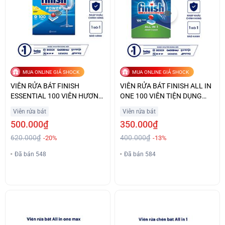
MUA ONLINE GIÁ SHOCK
MUA ONLINE GIÁ SHOCK
VIÊN RỬA BÁT FINISH
VIÊN RỬA BÁT FINISH ALL IN
ESSENTIAL 100 VIÊN HƯƠNG
ONE 100 VIÊN TIỆN DỤNG
CHANH GIÁ TỐT
GIÁ TỐT
Viên rửa bát
Viên rửa bát
500.000₫
350.000₫
620.000₫
400.000₫
-20%
-13%
Đã bán 548
Đã bán 584