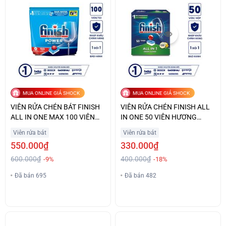
MUA ONLINE GIÁ SHOCK
MUA ONLINE GIÁ SHOCK
VIÊN RỬA CHÉN BÁT FINISH
VIÊN RỬA CHÉN FINISH ALL
ALL IN ONE MAX 100 VIÊN
IN ONE 50 VIÊN HƯƠNG
GIÁ ƯU ĐÃI
CHANH GIÁ TỐT
Viên rửa bát
Viên rửa bát
550.000₫
330.000₫
600.000₫
400.000₫
-9%
-18%
Đã bán 695
Đã bán 482