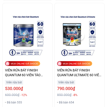
MUA ONLINE GIÁ SHOCK
MUA ONLINE GIÁ SHOCK
VIÊN RỬA BÁT FINISH
VIÊN RỬA BÁT FINISH
QUANTUM 60 VIÊN TÁO
QUANTUM ULTIMATE 60 VIÊN
CHANH ĐẶC BIỆT GIÁ TỐT
HƯƠNG CHANH GIÁ TỐT
Viên rửa bát
Viên rửa bát
530.000₫
790.000₫
600.000₫
850.000₫
-12%
-8%
Đã bán 555
Đã bán 654