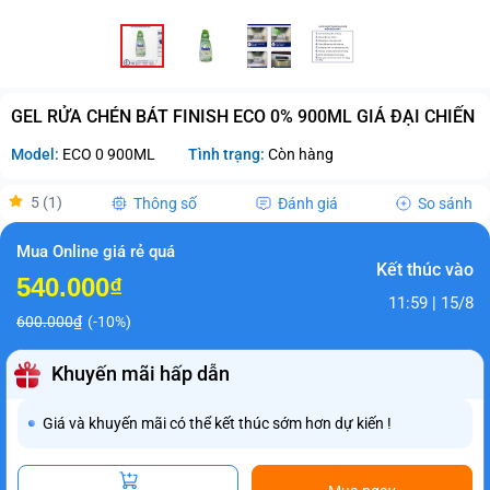
GEL RỬA CHÉN BÁT FINISH ECO 0% 900ML GIÁ ĐẠI CHIẾN
Model:
ECO 0 900ML
Tình trạng:
Còn hàng
5 (1)
Thông số
Đánh giá
So sánh
Mua Online giá rẻ quá
Kết thúc vào
540.000₫
11:59 | 15/8
600.000₫
(-10%)
Khuyến mãi hấp dẫn
Giá và khuyến mãi có thể kết thúc sớm hơn dự kiến !