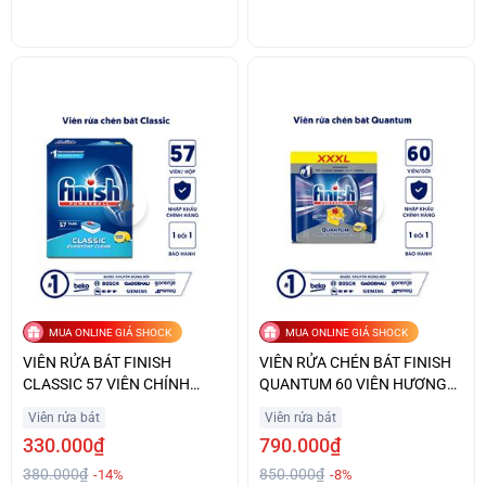
MUA ONLINE GIÁ SHOCK
MUA ONLINE GIÁ SHOCK
VIÊN RỬA BÁT FINISH
VIÊN RỬA CHÉN BÁT FINISH
CLASSIC 57 VIÊN CHÍNH
QUANTUM 60 VIÊN HƯƠNG
HÃNG GIÁ ƯU ĐÃI
CHANH GIÁ TỐT
Viên rửa bát
Viên rửa bát
330.000₫
790.000₫
380.000₫
850.000₫
-14%
-8%