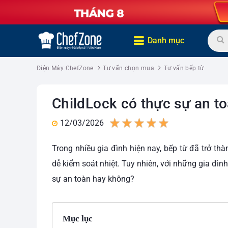
Danh mục
Điện Máy ChefZone
Tư vấn chọn mua
Tư vấn bếp từ
ChildLock có thực sự an to
12/03/2026
1
2
3
4
5
Trong nhiều gia đình hiện nay, bếp từ đã trở th
dễ kiểm soát nhiệt. Tuy nhiên, với những gia đình
sự an toàn hay không?
Mục lục