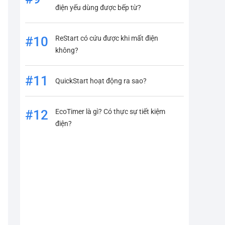
điện yếu dùng được bếp từ?
ReStart có cứu được khi mất điện
#10
không?
#11
QuickStart hoạt động ra sao?
EcoTimer là gì? Có thực sự tiết kiệm
#12
điện?