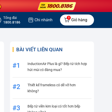
Tổng đài
0
Chi nhánh
Giỏ hàng
1800.8186
BÀI VIẾT LIÊN QUAN
InductionAir Plus là gì? Bếp từ tích hợp
#1
hút mùi có đáng mua?
Thiết kế frameless có dễ vỡ hơn
#2
không?
Bếp từ viền kim loại có tốt hơn bếp
#3