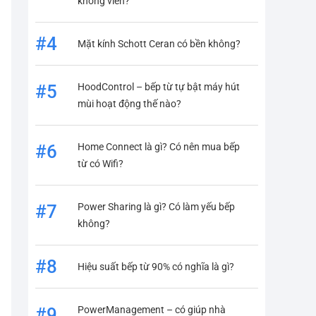
không viền?
#4
Mặt kính Schott Ceran có bền không?
HoodControl – bếp từ tự bật máy hút
#5
mùi hoạt động thế nào?
Home Connect là gì? Có nên mua bếp
#6
từ có Wifi?
Power Sharing là gì? Có làm yếu bếp
#7
không?
#8
Hiệu suất bếp từ 90% có nghĩa là gì?
PowerManagement – có giúp nhà
#9