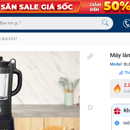
e BLB-6037
Máy là
Model:
BLB
Th
2.
3.
Kh
Miễ
1