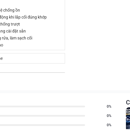
ệ chống ồn
động khi lắp cối đúng khớp
chống trượt
ng cài đặt sẵn
 rửa, làm sạch cối
ào
ne
C
0%
0%
0%