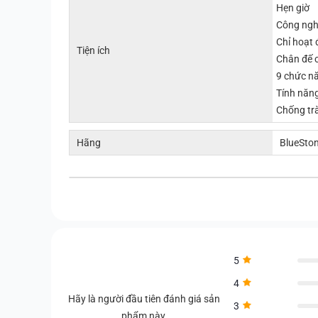
Hẹn giờ
Công ngh
Chỉ hoạt 
Tiện ích
Chân đế 
9 chức nă
Tính năng
Chống tr
Hãng
BlueSto
5
4
Hãy là người đầu tiên đánh giá sản
3
phẩm này.