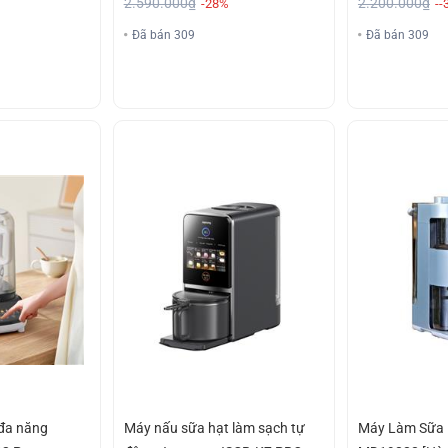
2.590.000₫
2.200.000₫
-28%
--
Đã bán 309
Đã bán 309
đa năng
Máy nấu sữa hạt làm sạch tự
Máy Làm Sữa 