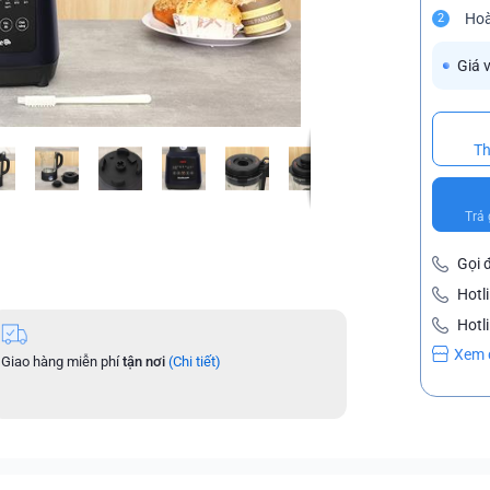
Hoà
2
Giá 
Th
Trả 
Gọi 
Hotl
Hotl
Xem 
Giao hàng miễn phí
tận nơi
(Chi tiết)