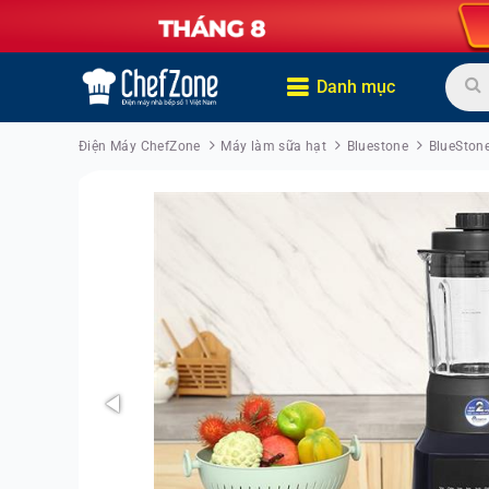
Danh mục
Điện Máy ChefZone
Máy làm sữa hạt
Bluestone
BlueSton