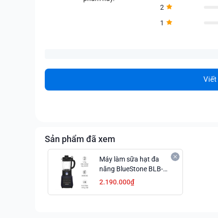
2
1
Viết
Sản phẩm đã xem
Máy làm sữa hạt đa
năng BlueStone BLB-
6037
2.190.000₫