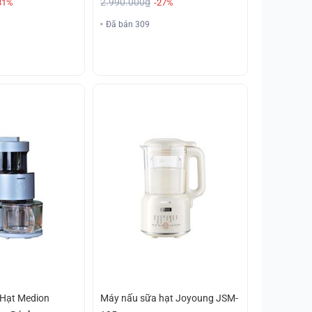
2.990.000₫
31%
-27%
Đã bán 309
Hạt Medion
Máy nấu sữa hạt Joyoung JSM-