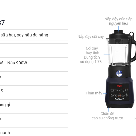
37
sữa hạt, xay nấu đa năng
W – Nấu 900W
h
BS
ng gỉ
n
 nành