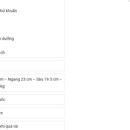
khử khuẩn
h dưỡng
ạch
cm – Ngang 23 cm – Sâu 19.5 cm –
 kg
uốc
re
khi quá tải