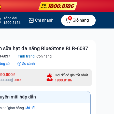
Tổng đài
0
Chi nhánh
Giỏ hàng
1800.8186
m sữa hạt đa năng BlueStone BLB-6037
-6037
Tình trạng:
Còn hàng
ông số
So sánh
190.000₫
Gọi để có giá tốt nhất.
500.000₫
-38%
1800.8186
uyến mãi hấp dẫn
n phí giao hàng
Chi tiết