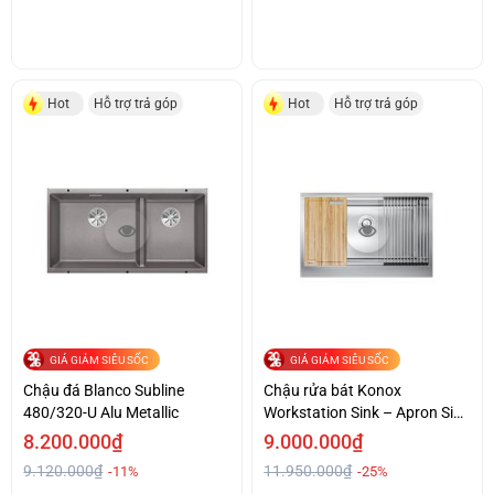
Hot
Hỗ trợ trả góp
Hot
Hỗ trợ trả góp
GIÁ GIẢM SIÊU SỐC
GIÁ GIẢM SIÊU SỐC
Chậu đá Blanco Subline
Chậu rửa bát Konox
480/320-U Alu Metallic
Workstation Sink – Apron Sink
KN8051AS Retta
8.200.000₫
9.000.000₫
9.120.000₫
11.950.000₫
-11%
-25%