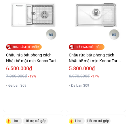
GIÁ GIẢM SIÊU SỐC
GIÁ GIẢM SIÊU SỐC
Chậu rửa bát phong cách
Chậu rửa bát phong cách
Nhật bề mặt mịn Konox Tari
Nhật bề mặt mịn Konox Tari
780SM
800SM
6.500.000₫
5.800.000₫
7.960.000₫
6.970.000₫
-19%
-17%
Đã bán 309
Đã bán 309
Hot
Hỗ trợ trả góp
Hot
Hỗ trợ trả góp