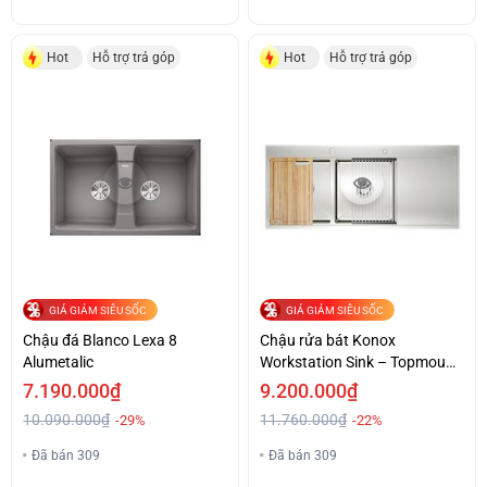
Hot
Hỗ trợ trả góp
Hot
Hỗ trợ trả góp
GIÁ GIẢM SIÊU SỐC
GIÁ GIẢM SIÊU SỐC
Chậu đá Blanco Lexa 8
Chậu rửa bát Konox
Alumetalic
Workstation Sink – Topmount
Sink KN11650TD – Bàn phải
7.190.000₫
9.200.000₫
10.090.000₫
11.760.000₫
-29%
-22%
Đã bán 309
Đã bán 309