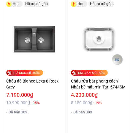
Hot
Hỗ trợ trả góp
Hot
Hỗ trợ trả góp
GIÁ GIẢM SIÊU SỐC
GIÁ GIẢM SIÊU SỐC
Chậu đá Blanco Lexa 8 Rock
Chậu rửa bát phong cách
Grey
Nhật bề mặt mịn Tari 5744SM
7.190.000₫
4.200.000₫
10.990.000₫
5.150.000₫
-35%
-19%
Đã bán 309
Đã bán 309