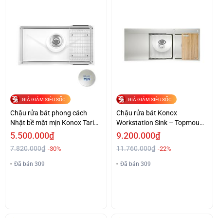
GIÁ GIẢM SIÊU SỐC
GIÁ GIẢM SIÊU SỐC
Chậu rửa bát phong cách
Chậu rửa bát Konox
Nhật bề mặt mịn Konox Tari
Workstation Sink – Topmount
870SM
Sink KN11650TD – Bàn trái
5.500.000₫
9.200.000₫
7.820.000₫
11.760.000₫
-30%
-22%
Đã bán 309
Đã bán 309