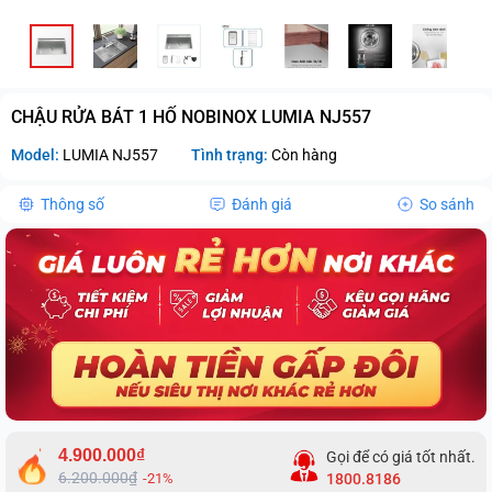
CHẬU RỬA BÁT 1 HỐ NOBINOX LUMIA NJ557
Model:
LUMIA NJ557
Tình trạng:
Còn hàng
Thông số
Đánh giá
So sánh
4.900.000₫
Gọi để có giá tốt nhất.
6.200.000₫
-21%
1800.8186