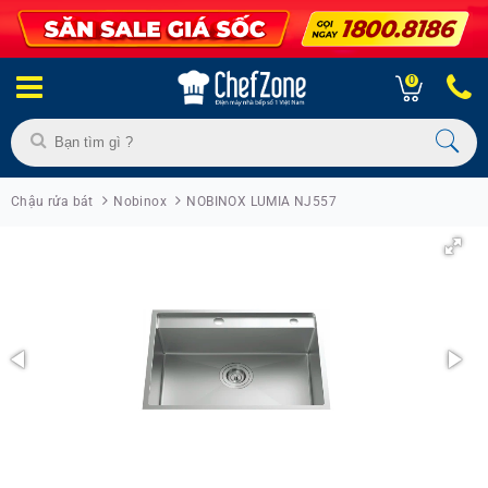
0
Chậu rửa bát
Nobinox
NOBINOX LUMIA NJ557