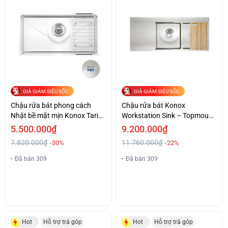
GIÁ GIẢM SIÊU SỐC
GIÁ GIẢM SIÊU SỐC
Chậu rửa bát phong cách
Chậu rửa bát Konox
Nhật bề mặt mịn Konox Tari
Workstation Sink – Topmount
870SM
Sink KN11650TD – Bàn trái
5.500.000₫
9.200.000₫
7.820.000₫
11.760.000₫
-30%
-22%
Đã bán 309
Đã bán 309
Hot
Hỗ trợ trả góp
Hot
Hỗ trợ trả góp