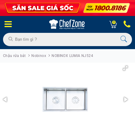
0
Chậu rửa bát
Nobinox
NOBINOX LUMIA NJ524