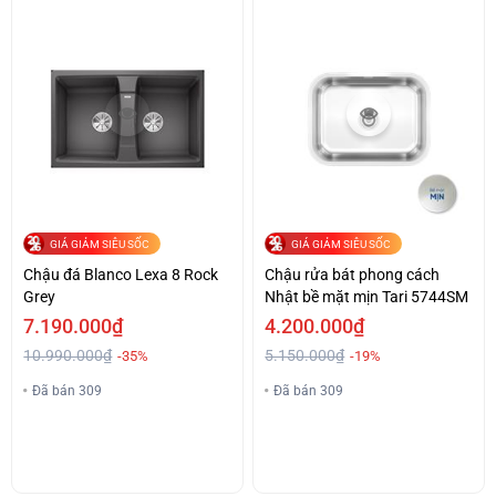
GIÁ GIẢM SIÊU SỐC
GIÁ GIẢM SIÊU SỐC
Chậu đá Blanco Lexa 8 Rock
Chậu rửa bát phong cách
Grey
Nhật bề mặt mịn Tari 5744SM
7.190.000₫
4.200.000₫
10.990.000₫
5.150.000₫
-35%
-19%
Đã bán 309
Đã bán 309