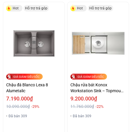
Hot
Hỗ trợ trả góp
Hot
Hỗ trợ trả góp
GIÁ GIẢM SIÊU SỐC
GIÁ GIẢM SIÊU SỐC
Chậu đá Blanco Lexa 8
Chậu rửa bát Konox
Alumetalic
Workstation Sink – Topmount
Sink KN11650TD – Bàn phải
7.190.000₫
9.200.000₫
10.090.000₫
11.760.000₫
-29%
-22%
Đã bán 309
Đã bán 309