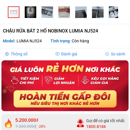
CHẬU RỬA BÁT 2 HỐ NOBINOX LUMIA NJ524
Model:
LUMIA NJ524
Tình trạng:
Còn hàng
Thông số
Đánh giá
So sánh
5.200.000₫
Gọi để có giá tốt nhất.
7.200.000₫
-28%
1800.8186