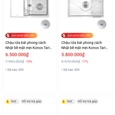
GIÁ GIẢM SIÊU SỐC
GIÁ GIẢM SIÊU SỐC
Chậu rửa bát phong cách
Chậu rửa bát phong cách
Nhật bề mặt mịn Konox Tari
Nhật bề mặt mịn Konox Tari
780SM
800SM
6.500.000₫
5.800.000₫
7.960.000₫
6.970.000₫
-19%
-17%
Đã bán 309
Đã bán 309
Hot
Hỗ trợ trả góp
Hot
Hỗ trợ trả góp