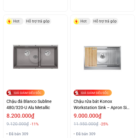
Hot
Hỗ trợ trả góp
Hot
Hỗ trợ trả góp
GIÁ GIẢM SIÊU SỐC
GIÁ GIẢM SIÊU SỐC
Chậu đá Blanco Subline
Chậu rửa bát Konox
480/320-U Alu Metallic
Workstation Sink – Apron Sink
KN8051AS Retta
8.200.000₫
9.000.000₫
9.120.000₫
11.950.000₫
-11%
-25%
Đã bán 309
Đã bán 309