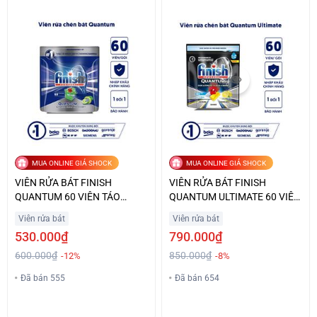
MUA ONLINE GIÁ SHOCK
MUA ONLINE GIÁ SHOCK
VIÊN RỬA BÁT FINISH
VIÊN RỬA BÁT FINISH
QUANTUM 60 VIÊN TÁO
QUANTUM ULTIMATE 60 VIÊN
CHANH ĐẶC BIỆT GIÁ TỐT
HƯƠNG CHANH GIÁ TỐT
Viên rửa bát
Viên rửa bát
530.000₫
790.000₫
600.000₫
850.000₫
-12%
-8%
Đã bán 555
Đã bán 654