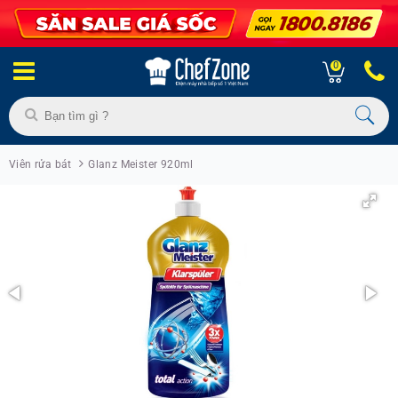
0
Viên rửa bát
Glanz Meister 920ml