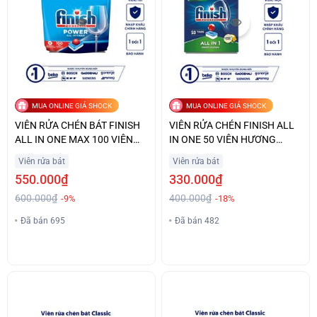
MUA ONLINE GIÁ SHOCK
MUA ONLINE GIÁ SHOCK
VIÊN RỬA CHÉN BÁT FINISH
VIÊN RỬA CHÉN FINISH ALL
ALL IN ONE MAX 100 VIÊN
IN ONE 50 VIÊN HƯƠNG
GIÁ ƯU ĐÃI
CHANH GIÁ TỐT
Viên rửa bát
Viên rửa bát
550.000₫
330.000₫
600.000₫
400.000₫
-9%
-18%
Đã bán 695
Đã bán 482