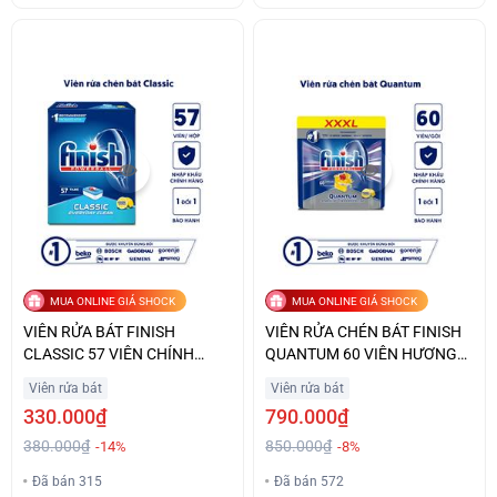
MUA ONLINE GIÁ SHOCK
MUA ONLINE GIÁ SHOCK
VIÊN RỬA BÁT FINISH
VIÊN RỬA CHÉN BÁT FINISH
CLASSIC 57 VIÊN CHÍNH
QUANTUM 60 VIÊN HƯƠNG
HÃNG GIÁ ƯU ĐÃI
CHANH GIÁ TỐT
Viên rửa bát
Viên rửa bát
330.000₫
790.000₫
380.000₫
850.000₫
-14%
-8%
Đã bán 315
Đã bán 572