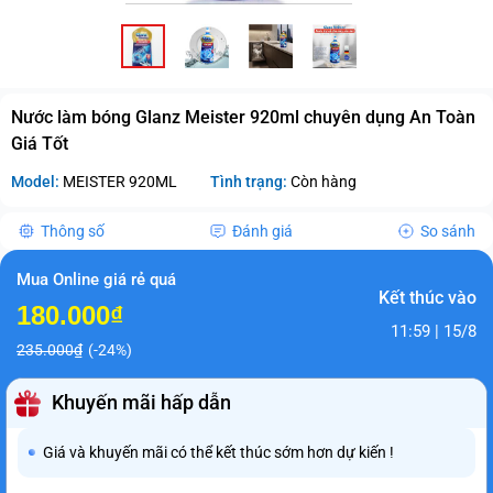
Nước làm bóng Glanz Meister 920ml chuyên dụng An Toàn
Giá Tốt
Model:
MEISTER 920ML
Tình trạng:
Còn hàng
Thông số
Đánh giá
So sánh
Mua Online giá rẻ quá
Kết thúc vào
180.000₫
11:59 | 15/8
235.000₫
(-24%)
Khuyến mãi hấp dẫn
Giá và khuyến mãi có thể kết thúc sớm hơn dự kiến !