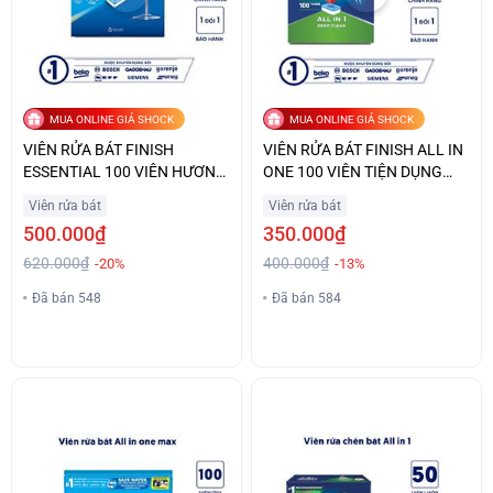
MUA ONLINE GIÁ SHOCK
MUA ONLINE GIÁ SHOCK
VIÊN RỬA BÁT FINISH
VIÊN RỬA BÁT FINISH ALL IN
ESSENTIAL 100 VIÊN HƯƠNG
ONE 100 VIÊN TIỆN DỤNG
CHANH GIÁ TỐT
GIÁ TỐT
Viên rửa bát
Viên rửa bát
500.000₫
350.000₫
620.000₫
400.000₫
-20%
-13%
Đã bán 548
Đã bán 584