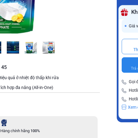
Kh
Giá 
Th
 45
Trả 
Hiệu quả ở nhiệt độ thấp khi rửa
Gọi 
Tích hợp đa năng (All-in-One)
Hotl
Hotl
Xem 
Hàng chính hãng
100%