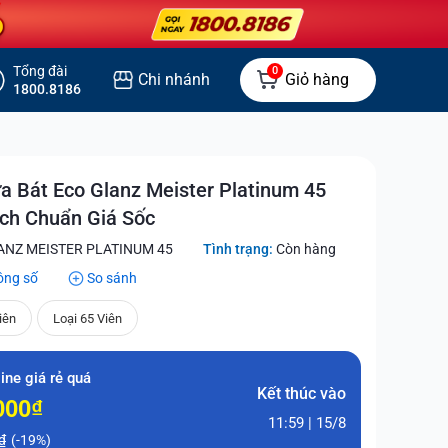
Tổng đài
0
Chi nhánh
Giỏ hàng
1800.8186
a Bát Eco Glanz Meister Platinum 45
ch Chuẩn Giá Sốc
NZ MEISTER PLATINUM 45
Tình trạng:
Còn hàng
ông số
So sánh
iên
Loại 65 Viên
ine giá rẻ quá
Kết thúc vào
000₫
11:59 | 15/8
₫
(-19%)