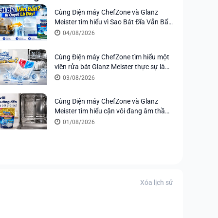
Cùng Điện máy ChefZone và Glanz
Meister tìm hiểu vì Sao Bát Đĩa Vẫn Bẩn
Sau Khi Rửa Máy? Bí Quyết Nằm Ở Viên
04/08/2026
Rửa
Cùng Điện máy ChefZone tìm hiểu một
viên rửa bát Glanz Meister thực sự làm
được bao nhiêu việc?
03/08/2026
Cùng Điện máy ChefZone và Glanz
Meister tìm hiểu cặn vôi đang âm thầm
ảnh hưởng đến máy rửa bát thế nào?
01/08/2026
Xóa lịch sử