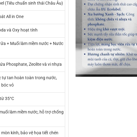
el (Tiêu chuẩn sinh thái Châu Âu)
bát All in One
da và Oxy hoạt tính
 rửa + Muối làm mềm nước + Nước
a Phosphate, Zeolite và vi nhựa
 tự tan hoàn toàn trong nước,
 bóc vỏ
 từ 35°C
 muối làm mềm nước, hỗ trợ chống
mòn kính, bảo vệ họa tiết chén