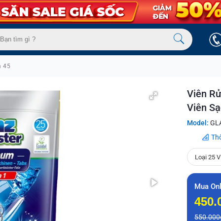
m 45
Viên Rử
Viên Sạ
Model:
GLA
Th
Loại 25 V
Mua Onl
450.
550.000