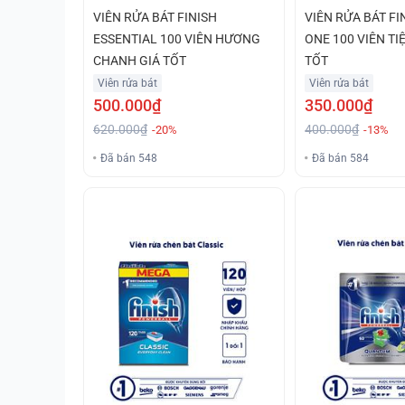
VIÊN RỬA BÁT FINISH
VIÊN RỬA BÁT FI
ESSENTIAL 100 VIÊN HƯƠNG
ONE 100 VIÊN TI
CHANH GIÁ TỐT
TỐT
Viên rửa bát
Viên rửa bát
500.000₫
350.000₫
620.000₫
400.000₫
-20%
-13%
Đã bán 548
Đã bán 584