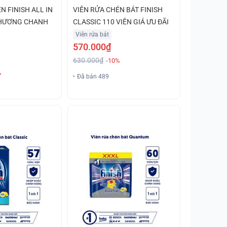
N FINISH ALL IN
VIÊN RỬA CHÉN BÁT FINISH
 HƯƠNG CHANH
CLASSIC 110 VIÊN GIÁ ƯU ĐÃI
Viên rửa bát
570.000₫
630.000₫
-10%
%
Đã bán 489