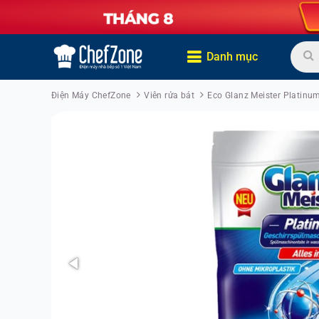
Danh mục
Điện Máy ChefZone
Viên rửa bát
Eco Glanz Meister Platinu