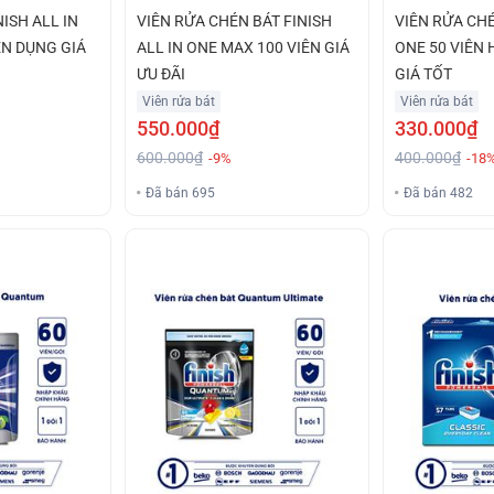
NISH ALL IN
VIÊN RỬA CHÉN BÁT FINISH
VIÊN RỬA CHÉ
ỆN DỤNG GIÁ
ALL IN ONE MAX 100 VIÊN GIÁ
ONE 50 VIÊN
ƯU ĐÃI
GIÁ TỐT
Viên rửa bát
Viên rửa bát
550.000₫
330.000₫
600.000₫
400.000₫
-9%
-18
Đã bán 695
Đã bán 482