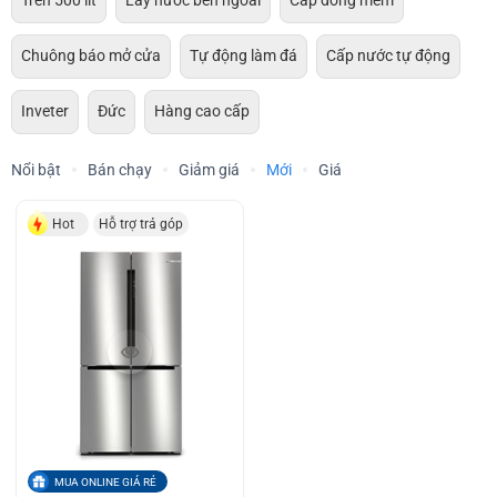
Trên 500 lít
Lấy nước bên ngoài
Cấp đông mềm
Chuông báo mở cửa
Tự động làm đá
Cấp nước tự động
Inveter
Đức
Hàng cao cấp
Nổi bật
Bán chạy
Giảm giá
Mới
Giá
Hot
Hỗ trợ trả góp
MUA ONLINE GIÁ RẺ