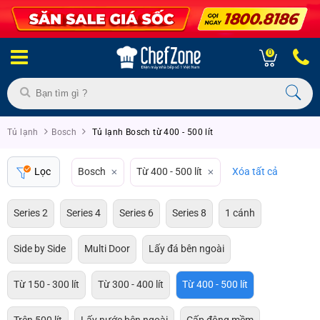
0
Tủ lạnh
Bosch
Tủ lạnh Bosch từ 400 - 500 lít
Lọc
Bosch
Từ 400 - 500 lít
Xóa tất cả
Series 2
Series 4
Series 6
Series 8
1 cánh
Side by Side
Multi Door
Lấy đá bên ngoài
Từ 150 - 300 lít
Từ 300 - 400 lít
Từ 400 - 500 lít